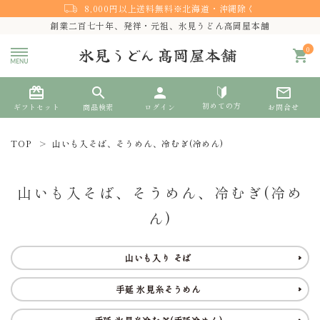
8,000円以上送料無料※北海道・沖縄除く
創業二百七十年、発祥・元祖、氷見うどん高岡屋本舗
0
shopping_cart
card_giftcard
search
person
mail_outline
初めての方
ギフトセット
商品検索
ログイン
お問合せ
TOP
山いも入そば、そうめん、冷むぎ(冷めん)
search
山いも入そば、そうめん、冷むぎ(冷め
熨斗対応
ん)
ACCOUNT MENU
山いも入り そば
ようこそ ゲスト 様
手延 氷見糸そうめん
meeting_room
person
ログイン
新規会員登録