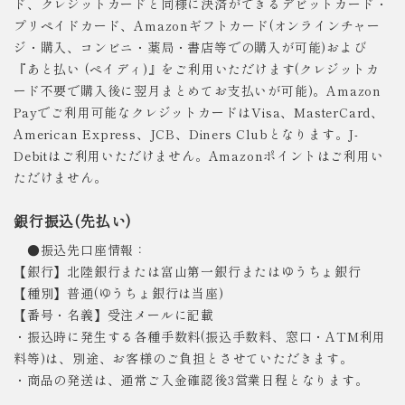
ド、クレジットカードと同様に決済ができるデビットカード・
プリペイドカード、Amazonギフトカード(オンラインチャー
ジ・購入、コンビニ・薬局・書店等での購入が可能)および
『あと払い (ペイディ)』をご利用いただけます(クレジットカ
ード不要で購入後に翌月まとめてお支払いが可能)。Amazon
Payでご利用可能なクレジットカードはVisa、MasterCard、
American Express、JCB、Diners Clubとなります。J-
Debitはご利用いただけません。Amazonポイントはご利用い
ただけません。
銀行振込(先払い)
●振込先口座情報：
【銀行】北陸銀行または富山第一銀行またはゆうちょ銀行
【種別】普通(ゆうちょ銀行は当座)
【番号・名義】受注メールに記載
・振込時に発生する各種手数料(振込手数料、窓口・ATM利用
料等)は、別途、お客様のご負担とさせていただきます。
・商品の発送は、通常ご入金確認後3営業日程となります。