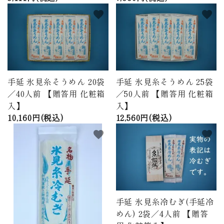
favorite
favorite
手延 氷見糸そうめん 20袋
手延 氷見糸そうめん 25袋
／40人前 【贈答用 化粧箱
／50人前 【贈答用 化粧箱
入】
入】
10,160円(税込)
12,560円(税込)
favorite
favorite
手延 氷見糸冷むぎ(手延冷
めん) 2袋／4人前 【贈答