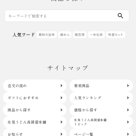
search
人気ワード
澱粉の旨味
細めん
贈答用
一糸伝承
特選セット
サイトマップ
注文の流れ
看板商品
ギフトにおすすめ
人気ランキング
商品から探す
価格から探す
氷見うどん高岡屋本舗
氷見うどん高岡屋本舗
トピック
お知らせ
ページ一覧