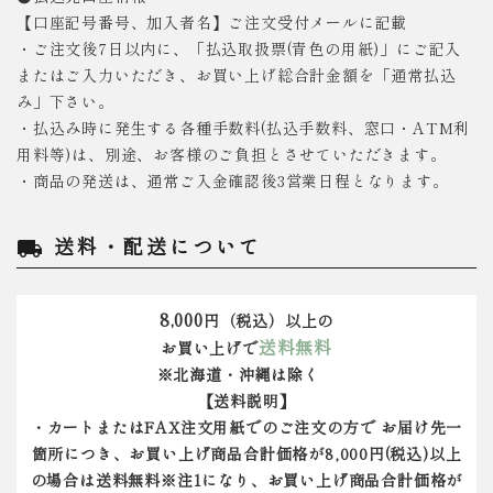
【口座記号番号、加入者名】ご注文受付メールに記載
・ご注文後7日以内に、「払込取扱票(青色の用紙)」にご記入
またはご入力いただき、お買い上げ総合計金額を「通常払込
み」下さい。
・払込み時に発生する各種手数料(払込手数料、窓口・ATM利
用料等)は、別途、お客様のご負担とさせていただきます。
・商品の発送は、通常ご入金確認後3営業日程となります。
送料・配送について
local_shipping
8,000
円（税込）以上の
送料無料
お買い上げで
※北海道・沖縄は除く
【送料説明】
・カートまたはFAX注文用紙でのご注文の方で お届け先一
箇所につき、お買い上げ商品合計価格が8,000円(税込)以上
の場合は送料無料※注1になり、お買い上げ商品合計価格が