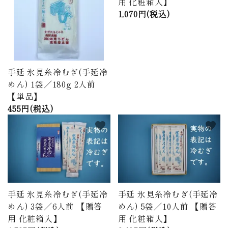
用 化粧箱入】
1,070円(税込)
手延 氷見糸冷むぎ(手延冷
めん) 1袋／180g 2人前
【単品】
455円(税込)
favorite
favorite
手延 氷見糸冷むぎ(手延冷
手延 氷見糸冷むぎ(手延冷
めん) 3袋／6人前 【贈答
めん) 5袋／10人前 【贈答
用 化粧箱入】
用 化粧箱入】