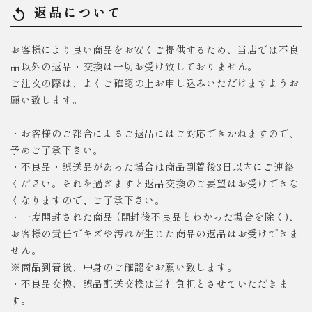
返品について
replay
お客様により良い商品をお安くご提供するため、当店では不良
品以外の返品・交換は一切お受け致しておりません。
ご注文の際は、よくご確認の上お申し込みいただけますようお
願い致します。
・お客様のご都合によるご返品にはご対応できかねますので、
予めご了承下さい。
・不良品・誤送品があった場合は商品到着後3日以内にご連絡
ください。それを過ぎますと返品交換のご要望はお受けできな
くなりますので、ご了承下さい。
・一度開封された商品 (開封後不良品とわかった場合を除く)、
お客様の責任でキズや汚れが生じた商品の返品はお受けできま
せん。
※商品到着後、中身のご確認をお願い致します。
・不良品交換、誤品配送交換は当社負担とさせていただきま
す。