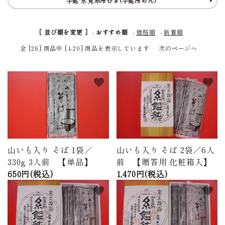
手延 氷見糸冷むぎ(手延冷めん)
商品から探す
[ 並び順を変更 ]
-
おすすめ順
-
価格順
-
新着順
価格から探す
全 [26] 商品中 [1-20] 商品を表示しています
次のページへ
ご利用ガイド
favorite
favorite
プライバシーポリシー
特定商取引法について
お問い合わせ
山いも入り そば 1袋／
山いも入り そば 2袋／6人
ページ一覧
330g 3人前 【単品】
前 【贈答用 化粧箱入】
650円(税込)
1,470円(税込)
favorite
favorite