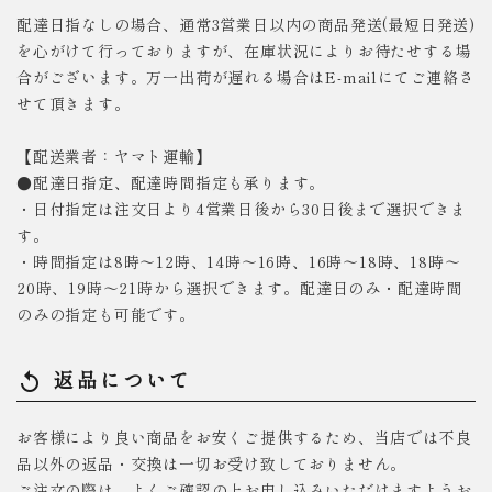
配達日指なしの場合、通常3営業日以内の商品発送(最短日発送)
を心がけて行っておりますが、在庫状況によりお待たせする場
合がございます。万一出荷が遅れる場合はE-mailにてご連絡さ
せて頂きます。
【配送業者：ヤマト運輸】
●配達日指定、配達時間指定も承ります。
・日付指定は注文日より4営業日後から30日後まで選択できま
す。
・時間指定は8時～12時、14時～16時、16時～18時、18時～
20時、19時～21時から選択できます。配達日のみ・配達時間
のみの指定も可能です。
返品について
replay
お客様により良い商品をお安くご提供するため、当店では不良
品以外の返品・交換は一切お受け致しておりません。
ご注文の際は、よくご確認の上お申し込みいただけますようお