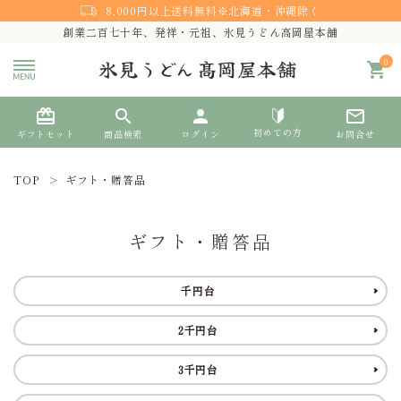
8,000円以上送料無料※北海道・沖縄除く
創業二百七十年、発祥・元祖、氷見うどん高岡屋本舗
0
shopping_cart
card_giftcard
search
person
mail_outline
初めての方
ギフトセット
商品検索
ログイン
お問合せ
TOP
ギフト・贈答品
search
ギフト・贈答品
熨斗対応
千円台
ACCOUNT MENU
2千円台
ようこそ ゲスト 様
3千円台
meeting_room
person
ログイン
新規会員登録