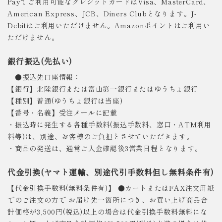
Payでご利用可能なクレジットカードはVisa、MasterCard、
American Express、JCB、Diners Clubとなります。J-
Debitはご利用いただけません。Amazonポイントはご利用い
ただけません。
銀行振込(先払い)
●振込先口座情報：
【銀行】北陸銀行または富山第一銀行またはゆうちょ銀行
【種別】普通(ゆうちょ銀行は当座)
【番号・名義】受注メールに記載
・振込時に発生する各種手数料(振込手数料、窓口・ATM利用
料等)は、別途、お客様のご負担とさせていただきます。
・商品の発送は、通常ご入金確認後3営業日程となります。
代金引換(ヤマト運輸、別途代引手数料但し無料条件有)
【代金引換手数料(無料条件有)】 ●カートまたはFAX注文用紙
でのご注文の方で お届け先一箇所につき、お買い上げ商品合
計価格が3,500円(税込)以上の場合は代金引換手数料無料にな