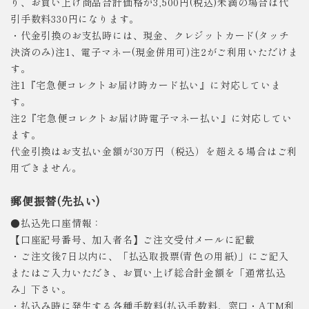
り、お買い上げ商品合計価格が3,500円(税込)未満の場合は代
引手数料330円になります。
・代金引換のお支払時には、現金、クレジットカード(タッチ
決済のみ)注1、電子マネー(現金併用可)注2がご利用いただけま
す。
注1『宅急便コレクトお届け時カード払い』に対応していま
す。
注2『宅急便コレクトお届け時電子マネー払い』に対応してい
ます。
代金引換はお支払い金額が30万円（税込）を超える場合はご利
用できません。
郵便振替(先払い)
●払込先口座情報：
【口座記号番号、加入者名】ご注文受付メールに記載
・ご注文後7日以内に、「払込取扱票(青色の用紙)」にご記入
またはご入力いただき、お買い上げ総合計金額を「通常払込
み」下さい。
・払込み時に発生する各種手数料(払込手数料、窓口・ATM利