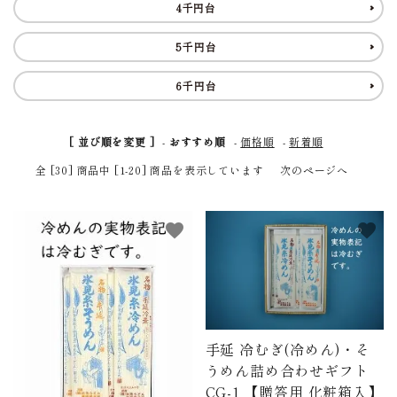
4千円台
商品から探す
5千円台
価格から探す
6千円台
ご利用ガイド
[ 並び順を変更 ]
-
おすすめ順
-
価格順
-
新着順
プライバシーポリシー
全 [30] 商品中 [1-20] 商品を表示しています
次のページへ
特定商取引法について
favorite
favorite
お問い合わせ
ページ一覧
手延 冷むぎ(冷めん)・そ
うめん詰め合わせギフト
CG-1 【贈答用 化粧箱入】