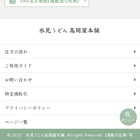
FAX注文用紙(複数送り先用)
注文の流れ
ご利用ガイド
お問い合わせ
特定商取引
プライバシーポリシー
zoom_in
絞り込み
ページ一覧
© 2025 氷見うどん高岡屋本舗. All rights Reserved. 【掲載の記事・写