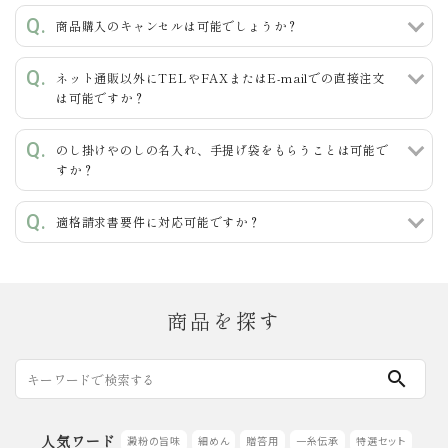
商品購入のキャンセルは可能でしょうか？
ネット通販以外にTELやFAXまたはE-mailでの直接注文
カテゴリー
は可能ですか？
のし掛けやのしの名入れ、手提げ袋をもらうことは可能で
すか？
検索する
適格請求書要件に対応可能ですか？
商品を探す
search
人気ワード
澱粉の旨味
細めん
贈答用
一糸伝承
特選セット