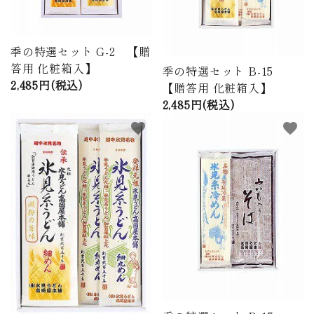
季の特選セット G-2 【贈
答用 化粧箱入】
季の特選セット B-15
2,485円(税込)
【贈答用 化粧箱入】
2,485円(税込)
favorite
favorite