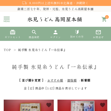
8,000円以上送料無料※北海道・沖縄除く
創業二百七十年、発祥・元祖、氷見うどん高岡屋本舗
0
shopping_cart
card_giftcard
search
person
mail_outline
初めての方
ギフトセット
商品検索
ログイン
お問合せ
TOP
純手製 氷見糸うどん『一糸伝承』
search
純手製 氷見糸うどん『一糸伝承』
熨斗対応
[ 並び順を変更 ]
-
おすすめ順
-
価格順
-
新着順
ACCOUNT MENU
全 [12] 商品中 [1-12] 商品を表示しています
ようこそ ゲスト 様
meeting_room
person
favorite
favorite
ログイン
新規会員登録