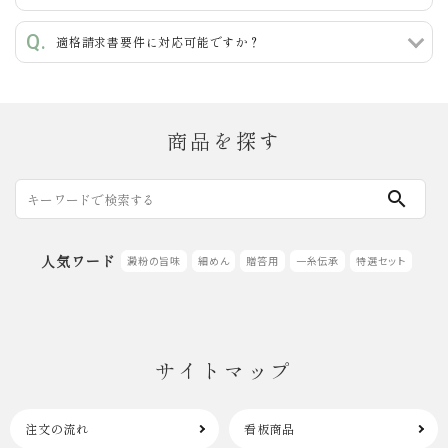
検索する
適格請求書要件に対応可能ですか？
商品を探す
search
人気ワード
澱粉の旨味
細めん
贈答用
一糸伝承
特選セット
サイトマップ
注文の流れ
看板商品