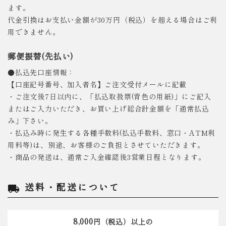
ます。
代金引換はお支払い金額が30万円（税込）を超える場合はご利
用できません。
郵便振替(先払い)
●払込先口座情報：
【口座記号番号、加入者名】ご注文受付メールに記載
・ご注文後7日以内に、「払込取扱票(青色の用紙)」にご記入
またはご入力いただき、お買い上げ総合計金額を「通常払込
み」下さい。
・払込み時に発生する各種手数料(払込手数料、窓口・ATM利
用料等)は、別途、お客様のご負担とさせていただきます。
・商品の発送は、通常ご入金確認後3営業日程となります。
送料・配送について
local_shipping
8,000
円（税込）以上の