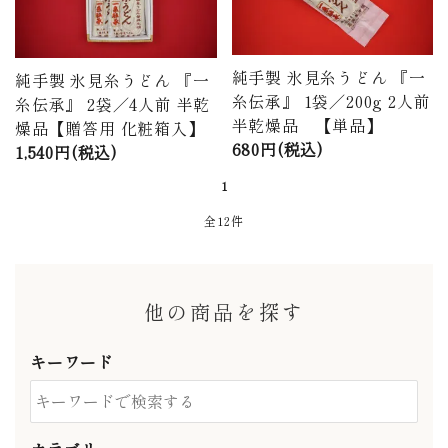
純手製 氷見糸うどん 『一
純手製 氷見糸うどん 『一
糸伝承』 1袋／200g 2人前
糸伝承』 2袋／4人前 半乾
半乾燥品 【単品】
燥品【贈答用 化粧箱入】
680円(税込)
1,540円(税込)
1
全12件
他の商品を探す
キーワード