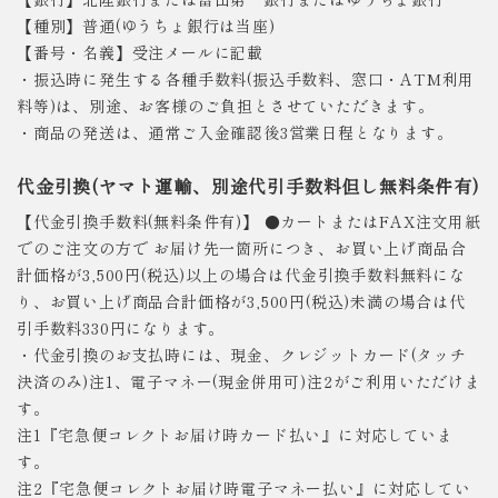
【種別】普通(ゆうちょ銀行は当座)
【番号・名義】受注メールに記載
・振込時に発生する各種手数料(振込手数料、窓口・ATM利用
料等)は、別途、お客様のご負担とさせていただきます。
・商品の発送は、通常ご入金確認後3営業日程となります。
代金引換(ヤマト運輸、別途代引手数料但し無料条件有)
【代金引換手数料(無料条件有)】 ●カートまたはFAX注文用紙
でのご注文の方で お届け先一箇所につき、お買い上げ商品合
計価格が3,500円(税込)以上の場合は代金引換手数料無料にな
り、お買い上げ商品合計価格が3,500円(税込)未満の場合は代
引手数料330円になります。
・代金引換のお支払時には、現金、クレジットカード(タッチ
決済のみ)注1、電子マネー(現金併用可)注2がご利用いただけま
す。
注1『宅急便コレクトお届け時カード払い』に対応していま
す。
注2『宅急便コレクトお届け時電子マネー払い』に対応してい