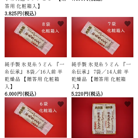
答用 化粧箱入】
3,825円(税込)
favorite
favorite
純手製 氷見糸うどん 『一
純手製 氷見糸うどん 『一
糸伝承』 8袋／16人前 半
糸伝承』 7袋／14人前 半
乾燥品 【贈答用 化粧箱
乾燥品 【贈答用 化粧箱
入】
入】
6,000円(税込)
5,220円(税込)
favorite
favorite