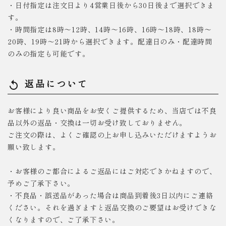
・日付指定は注文日より4営業日後から30日後まで選択できま
す。
・時間指定は8時～12時、14時～16時、16時～18時、18時～
20時、19時～21時から選択できます。配達日のみ・配達時間
のみの指定も可能です。
返品について
replay
お客様により良い商品をお安くご提供するため、当店では不良
品以外の返品・交換は一切お受け致しておりません。
ご注文の際は、よくご確認の上お申し込みいただけますようお
願い致します。
・お客様のご都合によるご返品にはご対応できかねますので、
予めご了承下さい。
・不良品・誤送品があった場合は商品到着後3日以内にご連絡
ください。それを過ぎますと返品交換のご要望はお受けできな
くなりますので、ご了承下さい。