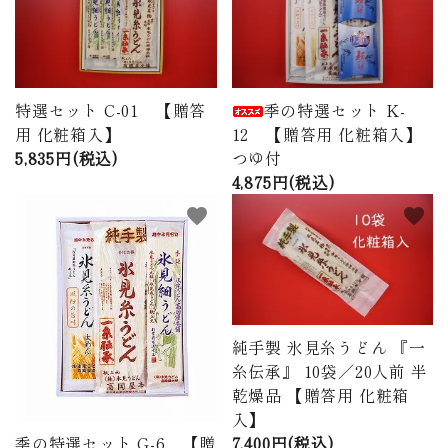
商品から探す
価格から探す
特選セット C-01 【贈答
季の特選セット K-
ご利用ガイド
用 化粧箱入】
12 【贈答用 化粧箱入】
5,835円(税込)
つゆ付
プライバシーポリシー
4,875円(税込)
favorite
favorite
特定商取引法について
お問い合わせ
ページ一覧
純手製 氷見糸うどん 『一
糸伝承』 10袋／20人前 半
乾燥品 【贈答用 化粧箱
入】
7,400円(税込)
季の特選セット G-6 【贈