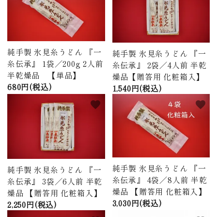
商品から探す
価格から探す
純手製 氷見糸うどん 『一
純手製 氷見糸うどん 『一
ご利用ガイド
糸伝承』 1袋／200g 2人前
糸伝承』 2袋／4人前 半乾
半乾燥品 【単品】
燥品【贈答用 化粧箱入】
プライバシーポリシー
680円(税込)
1,540円(税込)
favorite
favorite
特定商取引法について
お問い合わせ
ページ一覧
純手製 氷見糸うどん 『一
純手製 氷見糸うどん 『一
糸伝承』 4袋／8人前 半乾
糸伝承』 3袋／6人前 半乾
燥品 【贈答用 化粧箱入】
燥品 【贈答用 化粧箱入】
3,030円(税込)
2,250円(税込)