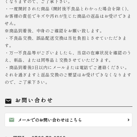
くなりますので、ご了承下さい。
・一度開封された商品 (開封後不良品とわかった場合を除く)、
お客様の責任でキズや汚れが生じた商品の返品はお受けできま
せん。
※商品到着後、中身のご確認をお願い致します。
・不良品交換、誤品配送交換は当社負担とさせていただきま
す。
・万一不良品等がございましたら、当店の在庫状況を確認のう
え、新品、または同等品と交換させていただきます。
・商品到着後3日以内にメールまたは電話でご連絡ください。
それを過ぎますと返品交換のご要望はお受けできなくなります
ので、ご了承下さい。
お問い合わせ
mail
mail
メールでのお問い合わせはこちら