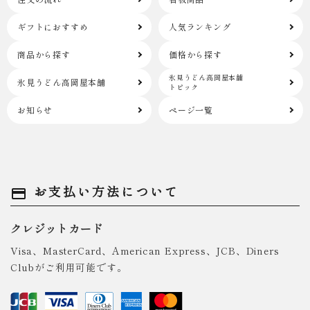
ギフトにおすすめ
人気ランキング
商品から探す
価格から探す
氷見うどん高岡屋本舗
氷見うどん高岡屋本舗
トピック
お知らせ
ページ一覧
お支払い方法について
payment
クレジットカード
Visa、MasterCard、American Express、JCB、Diners
Clubがご利用可能です。