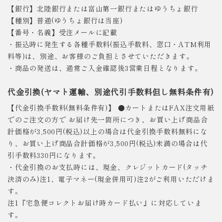
【銀行】北陸銀行または富山第一銀行またはゆうちょ銀行
【種別】普通(ゆうちょ銀行は当座)
【番号・名義】受注メールに記載
・振込時に発生する各種手数料(振込手数料、窓口・ATM利用
料等)は、別途、お客様のご負担とさせていただきます。
・商品の発送は、通常ご入金確認後3営業日程となります。
代金引換(ヤマト運輸、別途代引手数料但し無料条件有)
【代金引換手数料(無料条件有)】 ●カートまたはFAX注文用紙
でのご注文の方で お届け先一箇所につき、お買い上げ商品合
計価格が3,500円(税込)以上の場合は代金引換手数料無料にな
り、お買い上げ商品合計価格が3,500円(税込)未満の場合は代
引手数料330円になります。
・代金引換のお支払時には、現金、クレジットカード(タッチ
決済のみ)注1、電子マネー(現金併用可)注2がご利用いただけま
す。
注1『宅急便コレクトお届け時カード払い』に対応していま
す。