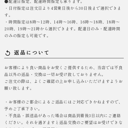
●配達日指定、配達時間指定も承ります。
・日付指定は注文日より4営業日後から30日後まで選択できま
す。
・時間指定は8時～12時、14時～16時、16時～18時、18時～
20時、19時～21時から選択できます。配達日のみ・配達時間
のみの指定も可能です。
返品について
replay
お客様により良い商品をお安くご提供するため、当店では不良
品以外の返品・交換は一切お受け致しておりません。
ご注文の際は、よくご確認の上お申し込みいただけますようお
願い致します。
・お客様のご都合によるご返品にはご対応できかねますので、
予めご了承下さい。
・不良品・誤送品があった場合は商品到着後3日以内にご連絡
ください。それを過ぎますと返品交換のご要望はお受けできな