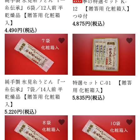
純手製 氷見糸うどん 『一
季の特選セット K-
糸伝承』 6袋／12人前 半
12 【贈答用 化粧箱入】
乾燥品 【贈答用 化粧箱
つゆ付
入】
4,875円(税込)
4,490円(税込)
favorite
favorite
純手製 氷見糸うどん 『一
特選セット C-01 【贈答
糸伝承』 7袋／14人前 半
用 化粧箱入】
乾燥品 【贈答用 化粧箱
5,835円(税込)
入】
5,220円(税込)
favorite
favorite