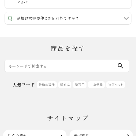
すか？
検索する
適格請求書要件に対応可能ですか？
商品を探す
search
人気ワード
澱粉の旨味
細めん
贈答用
一糸伝承
特選セット
サイトマップ
注文の流れ
看板商品