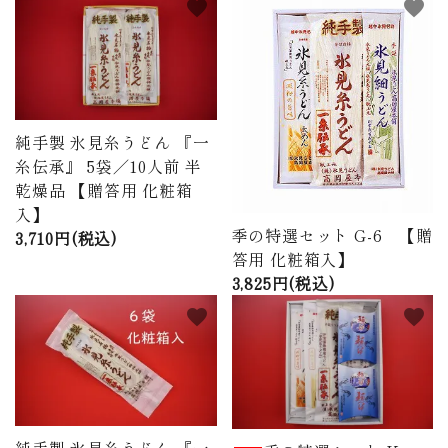
favorite
favorite
純手製 氷見糸うどん 『一
糸伝承』 5袋／10人前 半
乾燥品 【贈答用 化粧箱
入】
季の特選セット G-6 【贈
3,710円(税込)
答用 化粧箱入】
3,825円(税込)
favorite
favorite