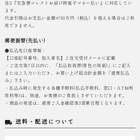
注2『宅急便コレクトお届け時電子マネー払い』に対応してい
ます。
代金引換はお支払い金額が30万円（税込）を超える場合はご利
用できません。
郵便振替(先払い)
●払込先口座情報：
【口座記号番号、加入者名】ご注文受付メールに記載
・ご注文後7日以内に、「払込取扱票(青色の用紙)」にご記入
またはご入力いただき、お買い上げ総合計金額を「通常払込
み」下さい。
・払込み時に発生する各種手数料(払込手数料、窓口・ATM利
用料等)は、別途、お客様のご負担とさせていただきます。
・商品の発送は、通常ご入金確認後3営業日程となります。
送料・配送について
local_shipping