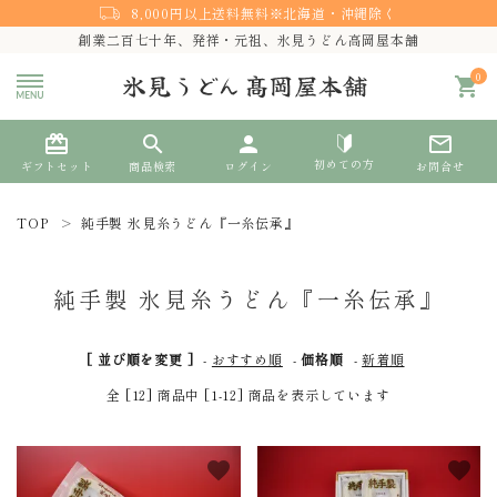
8,000円以上送料無料※北海道・沖縄除く
創業二百七十年、発祥・元祖、氷見うどん高岡屋本舗
0
shopping_cart
card_giftcard
search
person
mail_outline
初めての方
ギフトセット
商品検索
ログイン
お問合せ
TOP
純手製 氷見糸うどん『一糸伝承』
search
純手製 氷見糸うどん『一糸伝承』
熨斗対応
[ 並び順を変更 ]
-
おすすめ順
-
価格順
-
新着順
ACCOUNT MENU
全 [12] 商品中 [1-12] 商品を表示しています
ようこそ ゲスト 様
meeting_room
person
favorite
favorite
ログイン
新規会員登録