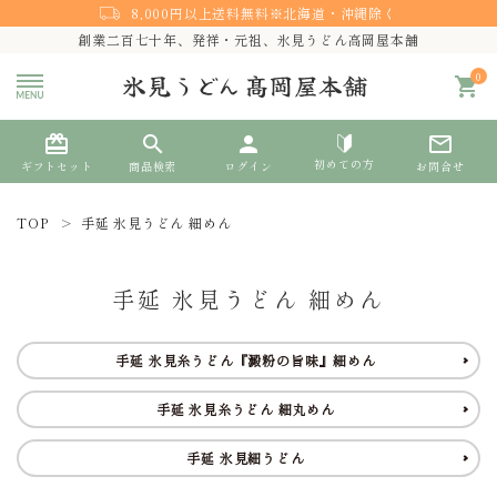
8,000円以上送料無料※北海道・沖縄除く
創業二百七十年、発祥・元祖、氷見うどん高岡屋本舗
0
shopping_cart
card_giftcard
search
person
mail_outline
初めての方
ギフトセット
商品検索
ログイン
お問合せ
TOP
手延 氷見うどん 細めん
search
手延 氷見うどん 細めん
熨斗対応
手延 氷見糸うどん『澱粉の旨味』細めん
ACCOUNT MENU
手延 氷見糸うどん 細丸めん
ようこそ ゲスト 様
手延 氷見細うどん
meeting_room
person
ログイン
新規会員登録