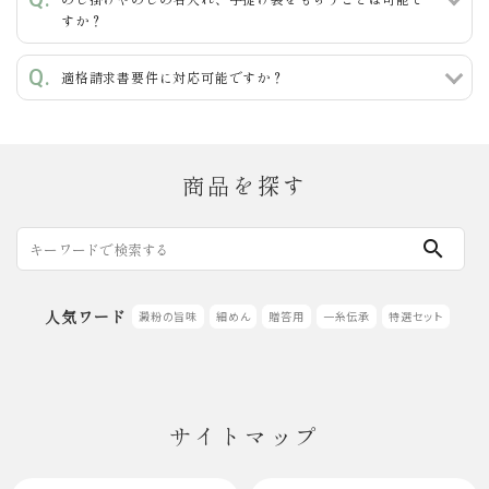
すか？
検索する
適格請求書要件に対応可能ですか？
商品を探す
search
人気ワード
澱粉の旨味
細めん
贈答用
一糸伝承
特選セット
サイトマップ