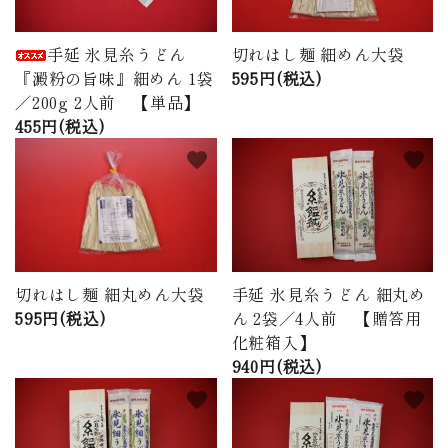
手延 氷見糸うどん
切れはし麺 細めん大袋
『澱粉の旨味』細めん 1袋
595円(税込)
／200g 2人前 【単品】
455円(税込)
favorite
favorite
切れはし麺 細丸めん大袋
手延 氷見糸うどん 細丸め
595円(税込)
ん 2袋／4人前 【贈答用
化粧箱入】
940円(税込)
favorite
favorite