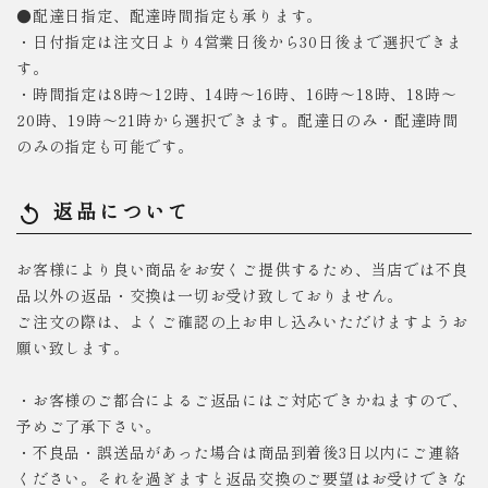
●配達日指定、配達時間指定も承ります。
・日付指定は注文日より4営業日後から30日後まで選択できま
す。
・時間指定は8時～12時、14時～16時、16時～18時、18時～
20時、19時～21時から選択できます。配達日のみ・配達時間
のみの指定も可能です。
返品について
replay
お客様により良い商品をお安くご提供するため、当店では不良
品以外の返品・交換は一切お受け致しておりません。
ご注文の際は、よくご確認の上お申し込みいただけますようお
願い致します。
・お客様のご都合によるご返品にはご対応できかねますので、
予めご了承下さい。
・不良品・誤送品があった場合は商品到着後3日以内にご連絡
ください。それを過ぎますと返品交換のご要望はお受けできな