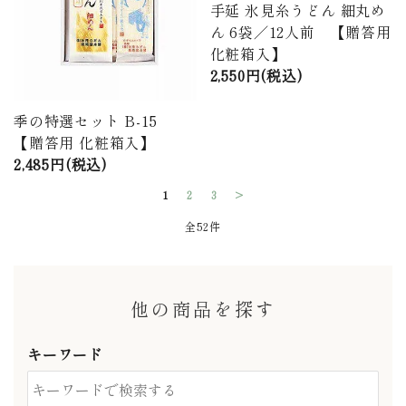
手延 氷見糸うどん 細丸め
ん 6袋／12人前 【贈答用
化粧箱入】
2,550円(税込)
季の特選セット B-15
【贈答用 化粧箱入】
2,485円(税込)
1
2
3
>
全52件
他の商品を探す
キーワード