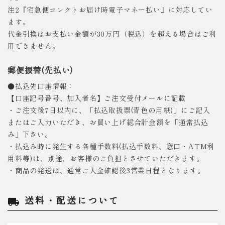
注2『宅急便コレクトお届け時電子マネー払い』に対応してい
ます。
代金引換はお支払い金額が30万円（税込）を超える場合はご利
用できません。
郵便振替(先払い)
●払込先口座情報：
【口座記号番号、加入者名】ご注文受付メールに記載
・ご注文後7日以内に、「払込取扱票(青色の用紙)」にご記入
またはご入力いただき、お買い上げ総合計金額を「通常払込
み」下さい。
・払込み時に発生する各種手数料(払込手数料、窓口・ATM利
用料等)は、別途、お客様のご負担とさせていただきます。
・商品の発送は、通常ご入金確認後3営業日程となります。
送料・配送について
local_shipping