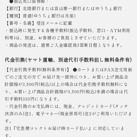
●振込先口座情報：
【銀行】北陸銀行または富山第一銀行またはゆうちょ銀行
【種別】普通(ゆうちょ銀行は当座)
【番号・名義】受注メールに記載
・振込時に発生する各種手数料(振込手数料、窓口・ATM利用
料等)は、別途、お客様のご負担とさせていただきます。
・商品の発送は、通常ご入金確認後3営業日程となります。
代金引換(ヤマト運輸、別途代引手数料但し無料条件有)
【代金引換手数料(無料条件有)】 ●カートまたはFAX注文用紙
でのご注文の方で お届け先一箇所につき、お買い上げ商品合
計価格が3,500円(税込)以上の場合は代金引換手数料無料にな
り、お買い上げ商品合計価格が3,500円(税込)未満の場合は代
引手数料330円になります。
・代金引換のお支払時には、現金、クレジットカード(タッチ
決済のみ)注1、電子マネー(現金併用可)注2がご利用いただけま
す。
注1『宅急便コレクトお届け時カード払い』に対応していま
す。