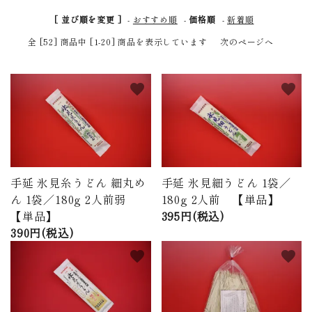
商品から探す
[ 並び順を変更 ]
-
おすすめ順
-
価格順
-
新着順
全 [52] 商品中 [1-20] 商品を表示しています
次のページへ
価格から探す
ご利用ガイド
favorite
favorite
プライバシーポリシー
特定商取引法について
手延 氷見糸うどん 細丸め
手延 氷見細うどん 1袋／
お問い合わせ
ん 1袋／180g 2人前弱
180g 2人前 【単品】
【単品】
395円(税込)
ページ一覧
390円(税込)
favorite
favorite