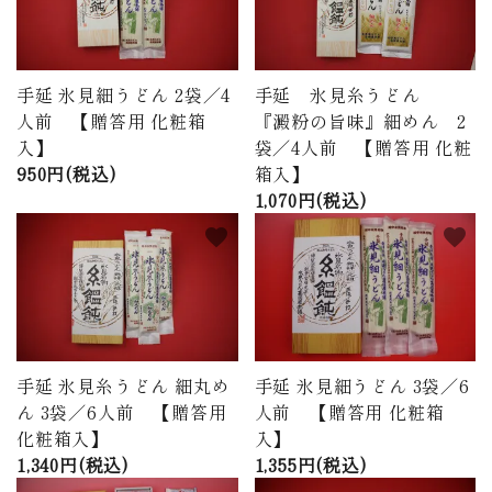
手延 氷見細うどん 2袋／4
手延 氷見糸うどん
人前 【贈答用 化粧箱
『澱粉の旨味』細めん 2
入】
袋／4人前 【贈答用 化粧
950円(税込)
箱入】
1,070円(税込)
favorite
favorite
手延 氷見糸うどん 細丸め
手延 氷見細うどん 3袋／6
ん 3袋／6人前 【贈答用
人前 【贈答用 化粧箱
化粧箱入】
入】
1,340円(税込)
1,355円(税込)