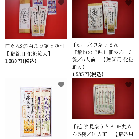
favorite
favorite
手延 氷見糸うどん
細めん2袋白えび麺つゆ付
『澱粉の旨味』細めん 3
【贈答用 化粧箱入】
袋／6人前 【贈答用 化粧
1,380円(税込)
箱入】
1,535円(税込)
favorite
favorite
手延 氷見糸うどん 細丸め
ん 5袋／10人前 【贈答用