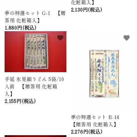
化粧箱入】
2,130円(税込)
季の特選セット G-1 【贈
答用 化粧箱入】
1,880円(税込)
favorite
favorite
手延 氷見細うどん 5袋/10
人前 【贈答用 化粧箱
入】
2,155円(税込)
季の特選セット B-14
【贈答用 化粧箱入】
2,276円(税込)