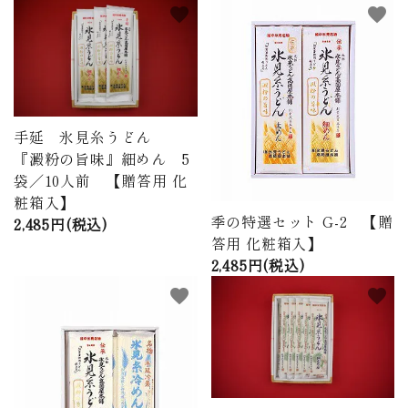
favorite
favorite
手延 氷見糸うどん
『澱粉の旨味』細めん 5
袋／10人前 【贈答用 化
粧箱入】
季の特選セット G-2 【贈
2,485円(税込)
答用 化粧箱入】
2,485円(税込)
favorite
favorite