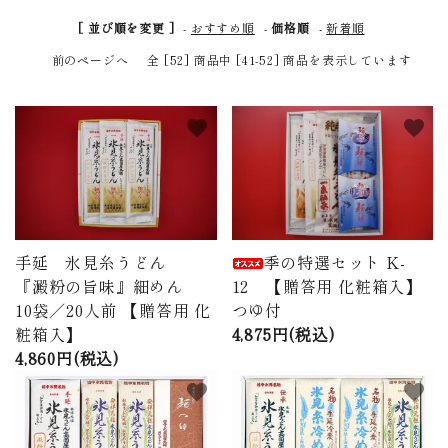
商品から探す
[ 並び順を変更 ]
-
おすすめ順
-
価格順
-
新着順
前のページへ
全 [52] 商品中 [41-52] 商品を表示しています
価格から探す
ご利用ガイド
favorite
favorite
プライバシーポリシー
特定商取引法について
手延 氷見糸うどん
季の特選セット K-
お問い合わせ
『澱粉の旨味』細めん
12 【贈答用 化粧箱入】
10袋／20人前 【贈答用 化
つゆ付
ページ一覧
粧箱入】
4,875円(税込)
4,860円(税込)
favorite
favorite