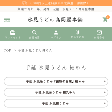
8,000円以上送料無料※北海道・沖縄除く
創業二百七十年、発祥・元祖、氷見うどん高岡屋本舗
0
shopping_cart
card_giftcard
search
person
mail_outline
初めての方
ギフトセット
商品検索
ログイン
お問合せ
TOP
手延 氷見うどん 細めん
search
手延 氷見うどん 細めん
熨斗対応
手延 氷見糸うどん『澱粉の旨味』細めん
ACCOUNT MENU
手延 氷見糸うどん 細丸めん
ようこそ ゲスト 様
手延 氷見細うどん
meeting_room
person
ログイン
新規会員登録