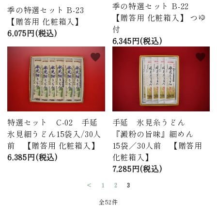
季の特選セット B-22
季の特選セット B-23
【贈答用 化粧箱入】 つゆ
【贈答用 化粧箱入】
付
6,075円(税込)
6,345円(税込)
favorite
favorite
特選セット C-02 手延
手延 氷見糸うどん
氷見細うどん15袋入/30人
『澱粉の旨味』細めん
前 【贈答用 化粧箱入】
15袋／30人前 【贈答用
6,385円(税込)
化粧箱入】
7,285円(税込)
<
1
2
3
全52件