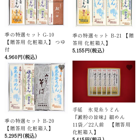
季の特選セット G-10
季の特選セット B-21 【贈
【贈答用 化粧箱入】 つゆ
答用 化粧箱入】
付
5,155円(税込)
4,960円(税込)
favorite
favorite
手延 氷見糸うどん
『澱粉の旨味』細めん
季の特選セット B-20
11袋／22人前 【贈答用
【贈答用 化粧箱入】
化粧箱入】
5,295円(税込)
5,415円(税込)