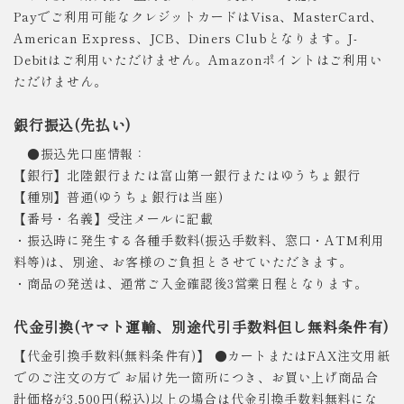
Payでご利用可能なクレジットカードはVisa、MasterCard、
American Express、JCB、Diners Clubとなります。J-
Debitはご利用いただけません。Amazonポイントはご利用い
ただけません。
銀行振込(先払い)
●振込先口座情報：
【銀行】北陸銀行または富山第一銀行またはゆうちょ銀行
【種別】普通(ゆうちょ銀行は当座)
【番号・名義】受注メールに記載
・振込時に発生する各種手数料(振込手数料、窓口・ATM利用
料等)は、別途、お客様のご負担とさせていただきます。
・商品の発送は、通常ご入金確認後3営業日程となります。
代金引換(ヤマト運輸、別途代引手数料但し無料条件有)
【代金引換手数料(無料条件有)】 ●カートまたはFAX注文用紙
でのご注文の方で お届け先一箇所につき、お買い上げ商品合
計価格が3,500円(税込)以上の場合は代金引換手数料無料にな