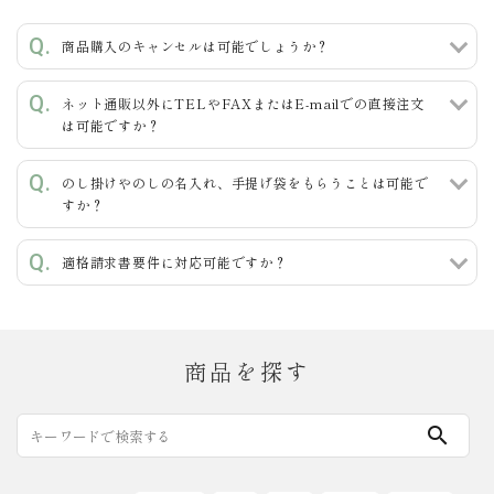
キーワード
商品購入のキャンセルは可能でしょうか？
ネット通販以外にTELやFAXまたはE-mailでの直接注文
カテゴリー
は可能ですか？
のし掛けやのしの名入れ、手提げ袋をもらうことは可能で
すか？
検索する
適格請求書要件に対応可能ですか？
商品を探す
search