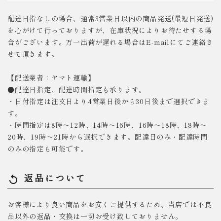
配達日指なしの場合、通常3営業日以内の商品発送(最短日発送)
を心がけて行っておりますが、在庫状況によりお待たせする場
合がございます。万一出荷が遅れる場合はE-mailにてご連絡さ
せて頂きます。
【配送業者：ヤマト運輸】
●配達日指定、配達時間指定も承ります。
・日付指定は注文日より4営業日後から30日後まで選択できま
す。
・時間指定は8時～12時、14時～16時、16時～18時、18時～
20時、19時～21時から選択できます。配達日のみ・配達時間
のみの指定も可能です。
返品について
replay
お客様により良い商品をお安くご提供するため、当店では不良
品以外の返品・交換は一切お受け致しておりません。