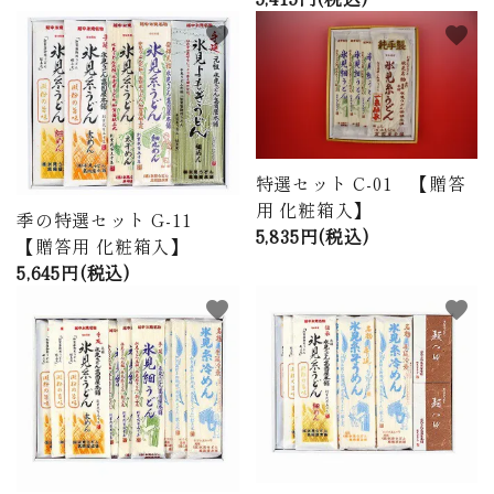
favorite
favorite
特選セット C-01 【贈答
用 化粧箱入】
季の特選セット G-11
5,835円(税込)
【贈答用 化粧箱入】
5,645円(税込)
favorite
favorite