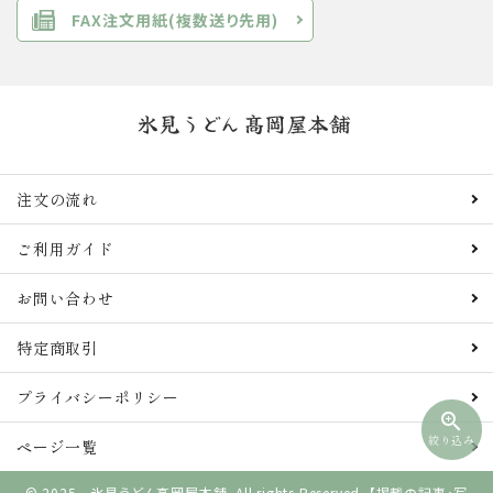
FAX注文用紙(複数送り先用)
注文の流れ
ご利用ガイド
お問い合わせ
特定商取引
プライバシーポリシー
zoom_in
絞り込み
ページ一覧
© 2025 氷見うどん高岡屋本舗. All rights Reserved. 【掲載の記事・写