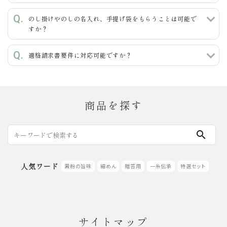
のし掛けやのしの名入れ、手提げ袋をもらうことは可能で
すか？
検索する
適格請求書要件に対応可能ですか？
商品を探す
search
人気ワード
澱粉の旨味
細めん
贈答用
一糸伝承
特選セット
サイトマップ