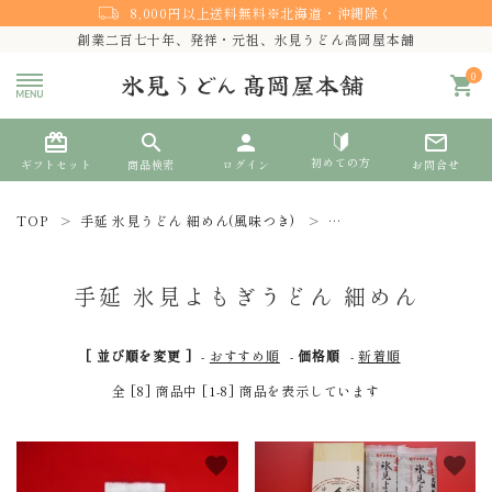
8,000円以上送料無料※北海道・沖縄除く
創業二百七十年、発祥・元祖、氷見うどん高岡屋本舗
0
shopping_cart
card_giftcard
search
person
mail_outline
初めての方
ギフトセット
商品検索
ログイン
お問合せ
TOP
手延 氷見うどん 細めん(風味つき)
手延 氷見よもぎうどん 
search
手延 氷見よもぎうどん 細めん
熨斗対応
[ 並び順を変更 ]
-
おすすめ順
-
価格順
-
新着順
ACCOUNT MENU
全 [8] 商品中 [1-8] 商品を表示しています
ようこそ ゲスト 様
meeting_room
person
favorite
favorite
ログイン
新規会員登録