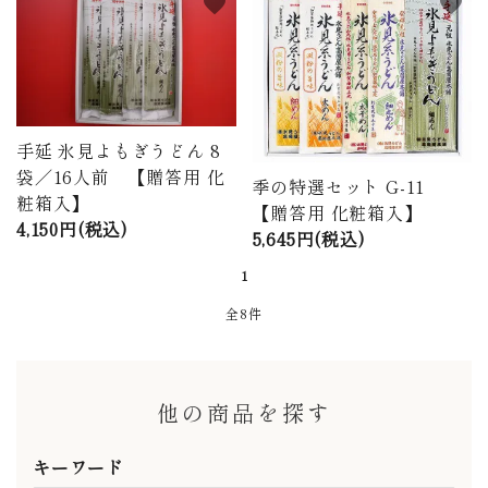
favorite
favorite
手延 氷見よもぎうどん 8
袋／16人前 【贈答用 化
季の特選セット G-11
粧箱入】
【贈答用 化粧箱入】
4,150円(税込)
5,645円(税込)
1
全8件
他の商品を探す
キーワード