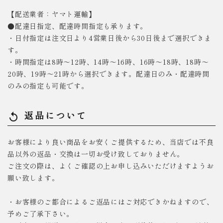
【配送業者：ヤマト運輸】
●配達日指定、配達時間指定も承ります。
・日付指定は注文日より4営業日後から30日後まで選択できま
す。
・時間指定は8時～12時、14時～16時、16時～18時、18時～
20時、19時～21時から選択できます。配達日のみ・配達時間
のみの指定も可能です。
返品について
replay
お客様により良い商品をお安くご提供するため、当店では不良
品以外の返品・交換は一切お受け致しておりません。
ご注文の際は、よくご確認の上お申し込みいただけますようお
願い致します。
・お客様のご都合によるご返品にはご対応できかねますので、
予めご了承下さい。