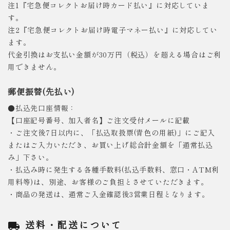
注1『宅急便コレクトお届け時カード払い』に対応していま
す。
注2『宅急便コレクトお届け時電子マネー払い』に対応してい
ます。
代金引換はお支払い金額が30万円（税込）を超える場合はご利
用できません。
郵便振替(先払い)
●払込先口座情報：
【口座記号番号、加入者名】ご注文受付メールに記載
・ご注文後7日以内に、「払込取扱票(青色の用紙)」にご記入
またはご入力いただき、お買い上げ総合計金額を「通常払込
み」下さい。
・払込み時に発生する各種手数料(払込手数料、窓口・ATM利
用料等)は、別途、お客様のご負担とさせていただきます。
・商品の発送は、通常ご入金確認後3営業日程となります。
送料・配送について
local_shipping