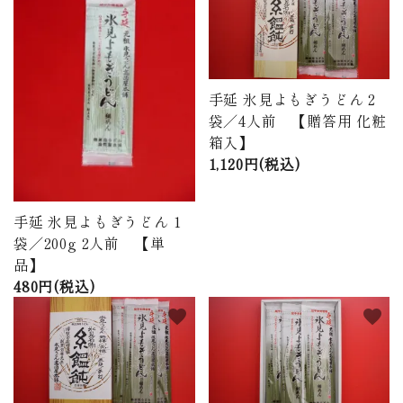
商品から探す
価格から探す
手延 氷見よもぎうどん 2
ご利用ガイド
袋／4人前 【贈答用 化粧
箱入】
プライバシーポリシー
1,120円(税込)
特定商取引法について
手延 氷見よもぎうどん 1
お問い合わせ
袋／200g 2人前 【単
品】
480円(税込)
ページ一覧
favorite
favorite