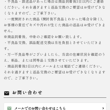
・不良品・誤送品があった場合は商品到着後3日以内にご連絡
ください。それを過ぎますと返品交換のご要望はお受けできな
くなりますので、ご了承下さい。
・一度開封された商品 (開封後不良品とわかった場合を除く)、
お客様の責任でキズや汚れが生じた商品の返品はお受けできま
せん。
※商品到着後、中身のご確認をお願い致します。
・不良品交換、誤品配送交換は当社負担とさせていただきま
す。
・万一不良品等がございましたら、当店の在庫状況を確認のう
え、新品、または同等品と交換させていただきます。
・商品到着後3日以内にメールまたは電話でご連絡ください。
それを過ぎますと返品交換のご要望はお受けできなくなります
ので、ご了承下さい。
お問い合わせ
mail
mail
メールでのお問い合わせはこちら