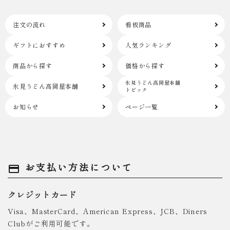
注文の流れ
看板商品
ギフトにおすすめ
人気ランキング
商品から探す
価格から探す
氷見うどん高岡屋本舗
氷見うどん高岡屋本舗
トピック
お知らせ
ページ一覧
お支払い方法について
payment
クレジットカード
Visa、MasterCard、American Express、JCB、Diners
Clubがご利用可能です。