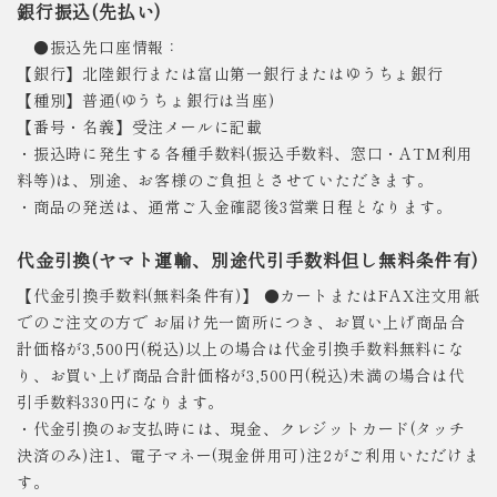
銀行振込(先払い)
●振込先口座情報：
【銀行】北陸銀行または富山第一銀行またはゆうちょ銀行
【種別】普通(ゆうちょ銀行は当座)
【番号・名義】受注メールに記載
・振込時に発生する各種手数料(振込手数料、窓口・ATM利用
料等)は、別途、お客様のご負担とさせていただきます。
・商品の発送は、通常ご入金確認後3営業日程となります。
代金引換(ヤマト運輸、別途代引手数料但し無料条件有)
【代金引換手数料(無料条件有)】 ●カートまたはFAX注文用紙
でのご注文の方で お届け先一箇所につき、お買い上げ商品合
計価格が3,500円(税込)以上の場合は代金引換手数料無料にな
り、お買い上げ商品合計価格が3,500円(税込)未満の場合は代
引手数料330円になります。
・代金引換のお支払時には、現金、クレジットカード(タッチ
決済のみ)注1、電子マネー(現金併用可)注2がご利用いただけま
す。