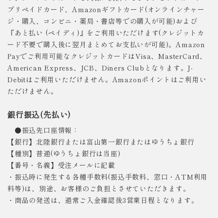
プリペイドカード、Amazonギフトカード(オンラインチャー
ジ・購入、コンビニ・薬局・書店等での購入が可能)および
『あと払い (ペイディ)』をご利用いただけます(クレジットカ
ード不要で購入後に翌月まとめてお支払いが可能)。Amazon
Payでご利用可能なクレジットカードはVisa、MasterCard、
American Express、JCB、Diners Clubとなります。J-
Debitはご利用いただけません。Amazonポイントはご利用い
ただけません。
銀行振込(先払い)
●振込先口座情報：
【銀行】北陸銀行または富山第一銀行またはゆうちょ銀行
【種別】普通(ゆうちょ銀行は当座)
【番号・名義】受注メールに記載
・振込時に発生する各種手数料(振込手数料、窓口・ATM利用
料等)は、別途、お客様のご負担とさせていただきます。
・商品の発送は、通常ご入金確認後3営業日程となります。