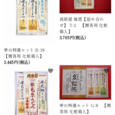
高岡屋 推奨【詰め合わ
せ】 T-2 【贈答用 化粧
箱入】
3,765円(税込)
季の特選セット B-18
【贈答用 化粧箱入】
3,445円(税込)
favorite
favorite
季の特選セット G-8 【贈
答用 化粧箱入】