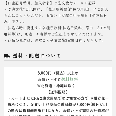
【口座記号番号、加入者名】ご注文受付メールに記載
・ご注文後7日以内に、「払込取扱票(青色の用紙)」にご記入
またはご入力いただき、お買い上げ総合計金額を「通常払込
み」下さい。
・払込み時に発生する各種手数料(払込手数料、窓口・ATM利
用料等)は、別途、お客様のご負担とさせていただきます。
・商品の発送は、通常ご入金確認後3営業日程となります。
送料・配送について
local_shipping
8,000
円（税込）以上の
送料無料
お買い上げで
※北海道・沖縄は除く
【送料説明】
・カートまたはFAX注文用紙でのご注文の方で お届け先一
箇所につき、お買い上げ商品合計価格が8,000円(税込)以上
の場合は送料無料※注1になり、お買い上げ商品合計価格が