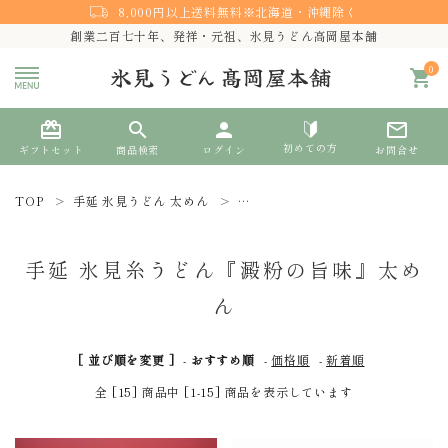
8,000円以上送料無料※北海道・沖縄除く
創業二百七十年、発祥・元祖、氷見うどん高岡屋本舗
0
shopping_cart
card_giftcard
search
person
mail_outline
初めての方
ギフトセット
商品検索
ログイン
お問合せ
TOP
手延 氷見うどん 太めん
手延 氷見糸うどん『澱粉の旨味』太
search
手延 氷見糸うどん『澱粉の旨味』太め
熨斗対応
ん
ACCOUNT MENU
[ 並び順を変更 ]
-
おすすめ順
-
価格順
-
新着順
ようこそ ゲスト 様
全 [15] 商品中 [1-15] 商品を表示しています
meeting_room
person
ログイン
新規会員登録