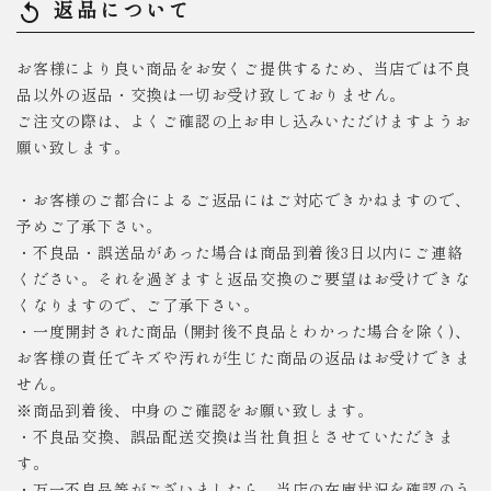
返品について
replay
お客様により良い商品をお安くご提供するため、当店では不良
品以外の返品・交換は一切お受け致しておりません。
ご注文の際は、よくご確認の上お申し込みいただけますようお
願い致します。
・お客様のご都合によるご返品にはご対応できかねますので、
予めご了承下さい。
・不良品・誤送品があった場合は商品到着後3日以内にご連絡
ください。それを過ぎますと返品交換のご要望はお受けできな
くなりますので、ご了承下さい。
・一度開封された商品 (開封後不良品とわかった場合を除く)、
お客様の責任でキズや汚れが生じた商品の返品はお受けできま
せん。
※商品到着後、中身のご確認をお願い致します。
・不良品交換、誤品配送交換は当社負担とさせていただきま
す。
・万一不良品等がございましたら、当店の在庫状況を確認のう