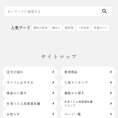
search
人気ワード
澱粉の旨味
細めん
贈答用
一糸伝承
特選セット
サイトマップ
注文の流れ
看板商品
ギフトにおすすめ
人気ランキング
商品から探す
価格から探す
氷見うどん高岡屋本舗
氷見うどん高岡屋本舗
トピック
お知らせ
ページ一覧