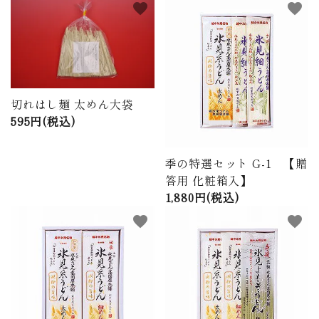
favorite
favorite
商品から探す
価格から探す
ご利用ガイド
切れはし麺 太めん大袋
595円(税込)
プライバシーポリシー
特定商取引法について
季の特選セット G-1 【贈
答用 化粧箱入】
お問い合わせ
1,880円(税込)
favorite
favorite
ページ一覧