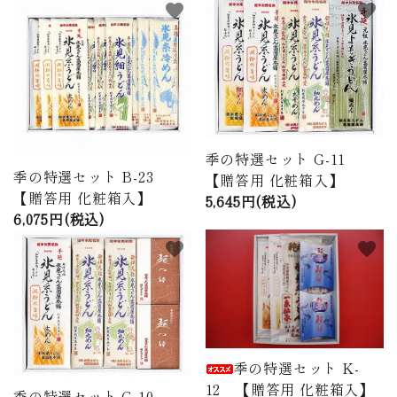
favorite
favorite
商品から探す
価格から探す
ご利用ガイド
プライバシーポリシー
季の特選セット G-11
季の特選セット B-23
【贈答用 化粧箱入】
特定商取引法について
【贈答用 化粧箱入】
5,645円(税込)
6,075円(税込)
お問い合わせ
favorite
favorite
ページ一覧
季の特選セット K-
12 【贈答用 化粧箱入】
季の特選セット G-10