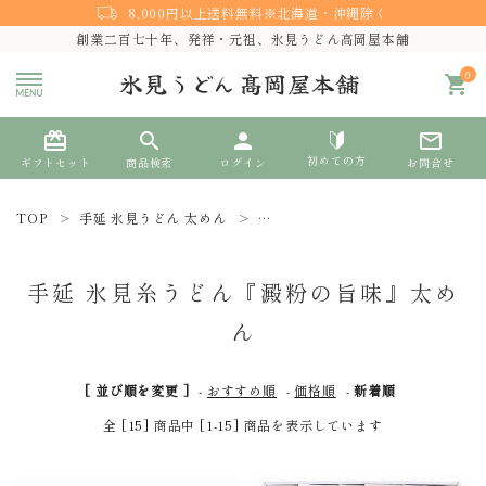
8,000円以上送料無料※北海道・沖縄除く
創業二百七十年、発祥・元祖、氷見うどん高岡屋本舗
0
shopping_cart
card_giftcard
search
person
mail_outline
初めての方
ギフトセット
商品検索
ログイン
お問合せ
TOP
手延 氷見うどん 太めん
手延 氷見糸うどん『澱粉の旨味』太
search
手延 氷見糸うどん『澱粉の旨味』太め
熨斗対応
ん
ACCOUNT MENU
[ 並び順を変更 ]
-
おすすめ順
-
価格順
-
新着順
ようこそ ゲスト 様
全 [15] 商品中 [1-15] 商品を表示しています
meeting_room
person
ログイン
新規会員登録