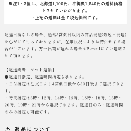
※注1・2但し、北海道1,100円、沖縄県1,840円の送料価格
とさせていただきます。
・上記の送料は全て税込価格です。
配達日指なしの場合、通常3営業日以内の商品発送(最短日発送)
を心がけて行っておりますが、在庫状況によりお待たせする場
合がございます。万一出荷が遅れる場合はE-mailにてご連絡さ
せて頂きます。
【配送業者：ヤマト運輸】
●配達日指定、配達時間指定も承ります。
・日付指定は注文日より4営業日後から30日後まで選択できま
す。
・時間指定は8時～12時、14時～16時、16時～18時、18時～
20時、19時～21時から選択できます。配達日のみ・配達時間
のみの指定も可能です。
返品について
replay