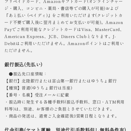
プリペイドカード、Amazonギフトカード(オンラインチャー
ジ・購入、コンビニ・薬局・書店等での購入が可能)および
『あと払い (ペイディ)』をご利用いただけます(クレジットカ
ード不要で購入後に翌月まとめてお支払いが可能)。Amazon
Payでご利用可能なクレジットカードはVisa、MasterCard、
American Express、JCB、Diners Clubとなります。J-
Debitはご利用いただけません。Amazonポイントはご利用い
ただけません。
銀行振込(先払い)
●振込先口座情報：
【銀行】北陸銀行または富山第一銀行またはゆうちょ銀行
【種別】普通(ゆうちょ銀行は当座)
【番号・名義】受注メールに記載
・振込時に発生する各種手数料(振込手数料、窓口・ATM利用
料等)は、別途、お客様のご負担とさせていただきます。
・商品の発送は、通常ご入金確認後3営業日程となります。
代金引換(ヤマト運輸、別途代引手数料但し無料条件有)