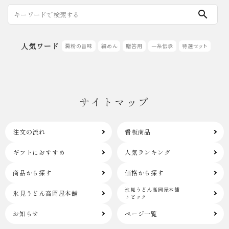
search
人気ワード
澱粉の旨味
細めん
贈答用
一糸伝承
特選セット
サイトマップ
注文の流れ
看板商品
ギフトにおすすめ
人気ランキング
商品から探す
価格から探す
氷見うどん高岡屋本舗
氷見うどん高岡屋本舗
トピック
お知らせ
ページ一覧