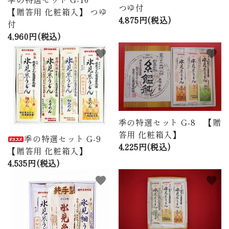
つゆ付
【贈答用 化粧箱入】 つゆ
4,875円(税込)
付
4,960円(税込)
favorite
favorite
季の特選セット G-8 【贈
答用 化粧箱入】
季の特選セット G-9
4,225円(税込)
【贈答用 化粧箱入】
4,535円(税込)
favorite
favorite