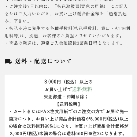
・ご注文後7日以内に、「払込取扱票(青色の用紙)」にご記入
またはご入力いただき、お買い上げ総合計金額を「通常払込
み」下さい。
・払込み時に発生する各種手数料(払込手数料、窓口・ATM利
用料等)は、別途、お客様のご負担とさせていただきます。
・商品の発送は、通常ご入金確認後3営業日程となります。
送料・配送について
local_shipping
8,000
円（税込）以上の
送料無料
お買い上げで
※北海道・沖縄は除く
【送料説明】
・カートまたはFAX注文用紙でのご注文の方で お届け先一
箇所につき、お買い上げ商品合計価格が8,000円(税込)以上
の場合は送料無料※注1になり、お買い上げ商品合計価格が
8,000円(税込)未満の場合は送料660円※注2になります。