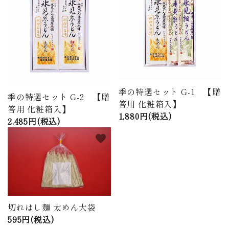
季の特選セット G-1 【贈
季の特選セット G-2 【贈
答用 化粧箱入】
答用 化粧箱入】
1,880円(税込)
2,485円(税込)
favorite
切れはし麺 太めん大袋
595円(税込)