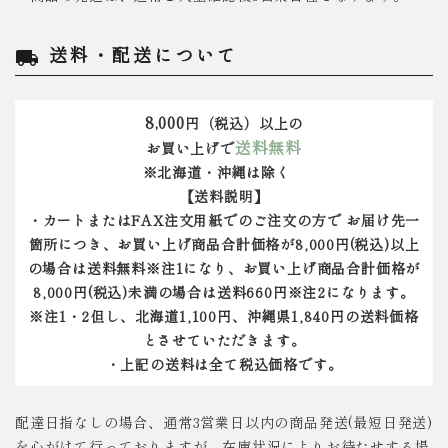
送料・配送について
local_shipping
8,000
円（税込）以上の
送料無料
お買い上げで
※北海道・沖縄は除く
【送料説明】
・カートまたはFAX注文用紙でのご注文の方で お届け先一
箇所につき、お買い上げ商品合計価格が8,000円(税込)以上
の場合は送料無料※注1になり、お買い上げ商品合計価格が
8,000円(税込)未満の場合は送料660円※注2になります。
※注1・2但し、北海道1,100円、沖縄県1,840円の送料価格
とさせていただきます。
・上記の送料は全て税込価格です。
配達日指なしの場合、通常3営業日以内の商品発送(最短日発送)
を心がけて行っておりますが、在庫状況によりお待たせする場