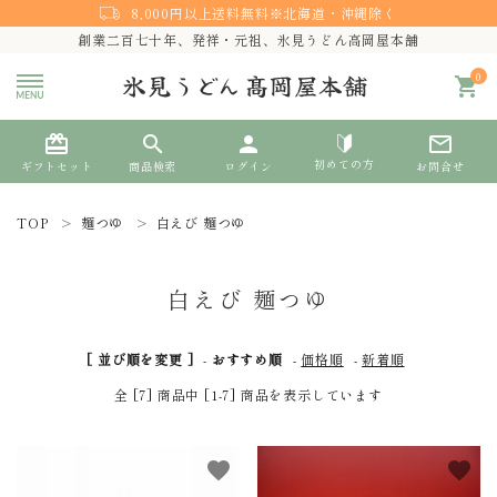
8,000円以上送料無料※北海道・沖縄除く
創業二百七十年、発祥・元祖、氷見うどん高岡屋本舗
0
shopping_cart
card_giftcard
search
person
mail_outline
初めての方
ギフトセット
商品検索
ログイン
お問合せ
TOP
麺つゆ
白えび 麺つゆ
search
白えび 麺つゆ
熨斗対応
[ 並び順を変更 ]
-
おすすめ順
-
価格順
-
新着順
ACCOUNT MENU
全 [7] 商品中 [1-7] 商品を表示しています
ようこそ ゲスト 様
meeting_room
person
favorite
favorite
ログイン
新規会員登録