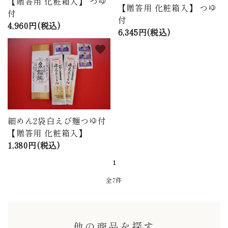
【贈答用 化粧箱入】 つゆ
【贈答用 化粧箱入】 つゆ
付
付
4,960円(税込)
6,345円(税込)
favorite
細めん2袋白えび麺つゆ付
【贈答用 化粧箱入】
1,380円(税込)
1
全7件
他の商品を探す