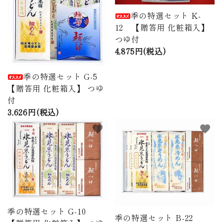
季の特選セット K-
12 【贈答用 化粧箱入】
つゆ付
4,875円(税込)
季の特選セット G-5
【贈答用 化粧箱入】 つゆ
付
3,626円(税込)
favorite
favorite
季の特選セット G-10
季の特選セット B-22