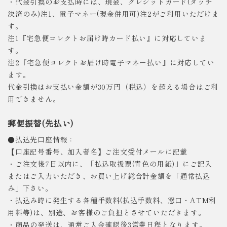
・代金引換のお支払時には、現金、クレジットカード(タッチ
決済のみ)注1、電子マネー(現金併用可)注2がご利用いただけま
す。
注1『宅急便コレクトお届け時カード払い』に対応していま
す。
注2『宅急便コレクトお届け時電子マネー払い』に対応してい
ます。
代金引換はお支払い金額が30万円（税込）を超える場合はご利
用できません。
郵便振替(先払い)
●払込先口座情報：
【口座記号番号、加入者名】ご注文受付メールに記載
・ご注文後7日以内に、「払込取扱票(青色の用紙)」にご記入
またはご入力いただき、お買い上げ総合計金額を「通常払込
み」下さい。
・払込み時に発生する各種手数料(払込手数料、窓口・ATM利
用料等)は、別途、お客様のご負担とさせていただきます。
・商品の発送は、通常ご入金確認後3営業日程となります。