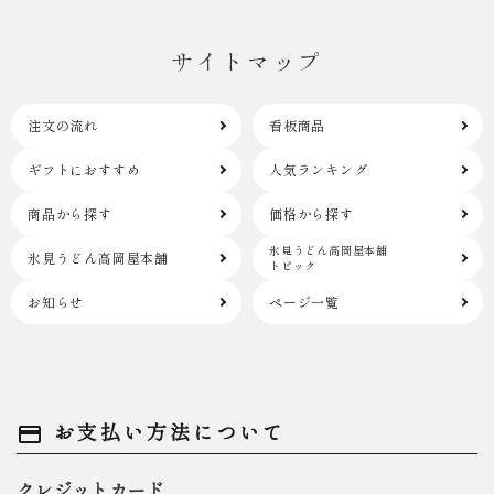
サイトマップ
注文の流れ
看板商品
ギフトにおすすめ
人気ランキング
商品から探す
価格から探す
氷見うどん高岡屋本舗
氷見うどん高岡屋本舗
トピック
お知らせ
ページ一覧
お支払い方法について
payment
クレジットカード