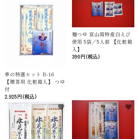
商品から探す
価格から探す
麺つゆ 富山湾特産白えび
ご利用ガイド
使用 5袋／5人前 【化粧箱
入】
プライバシーポリシー
390円(税込)
特定商取引法について
季の特選セット B-16
【贈答用 化粧箱入】 つゆ
お問い合わせ
付
2,925円(税込)
ページ一覧
favorite
favorite