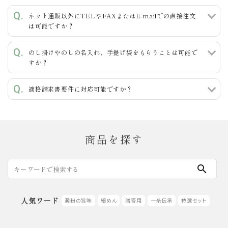
ネット通販以外にTELやFAXまたはE-mailでの直接注文
カテゴリー
は可能ですか？
のし掛けやのしの名入れ、手提げ袋をもらうことは可能で
すか？
検索する
適格請求書要件に対応可能ですか？
商品を探す
search
人気ワード
澱粉の旨味
細めん
贈答用
一糸伝承
特選セット