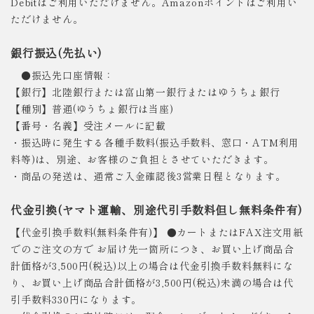
Debitはご利用いただけません。Amazonポイントはご利用い
ただけません。
銀行振込(先払い)
●振込先口座情報：
【銀行】北陸銀行または富山第一銀行またはゆうちょ銀行
【種別】普通(ゆうちょ銀行は当座)
【番号・名義】受注メールに記載
・振込時に発生する各種手数料(振込手数料、窓口・ATM利用
料等)は、別途、お客様のご負担とさせていただきます。
・商品の発送は、通常ご入金確認後3営業日程となります。
代金引換(ヤマト運輸、別途代引手数料但し無料条件有)
【代金引換手数料(無料条件有)】 ●カートまたはFAX注文用紙
でのご注文の方で お届け先一箇所につき、お買い上げ商品合
計価格が3,500円(税込)以上の場合は代金引換手数料無料にな
り、お買い上げ商品合計価格が3,500円(税込)未満の場合は代
引手数料330円になります。