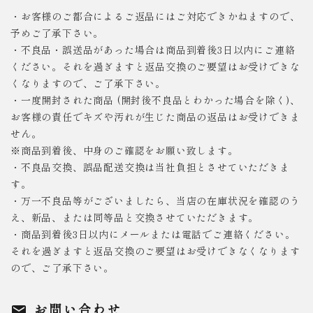
・お客様のご都合によるご返品にはご対応できかねますので、
予めご了承下さい。
・不良品・誤送品があった場合は商品到着後3日以内にご連絡
ください。それを過ぎますと返品交換のご要望はお受けできな
くなりますので、ご了承下さい。
・一度開封された商品 (開封後不良品とわかった場合を除く)、
お客様の責任でキズや汚れが生じた商品の返品はお受けできま
せん。
※商品到着後、中身のご確認をお願い致します。
・不良品交換、誤品配送交換は当社負担とさせていただきま
す。
・万一不良品等がございましたら、当店の在庫状況を確認のう
え、新品、または同等品と交換させていただきます。
・商品到着後3日以内にメールまたは電話でご連絡ください。
それを過ぎますと返品交換のご要望はお受けできなくなります
ので、ご了承下さい。
お問い合わせ
mail