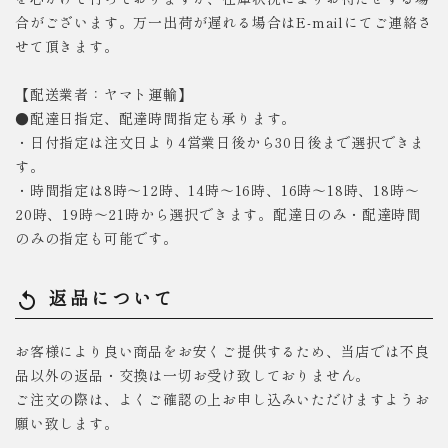
合がございます。万一出荷が遅れる場合はE-mailにてご連絡さ
せて頂きます。
【配送業者：ヤマト運輸】
●配達日指定、配達時間指定も承ります。
・日付指定は注文日より4営業日後から30日後まで選択できま
す。
・時間指定は8時～12時、14時～16時、16時～18時、18時～
20時、19時～21時から選択できます。配達日のみ・配達時間
のみの指定も可能です。
返品について
replay
お客様により良い商品をお安くご提供するため、当店では不良
品以外の返品・交換は一切お受け致しておりません。
ご注文の際は、よくご確認の上お申し込みいただけますようお
願い致します。