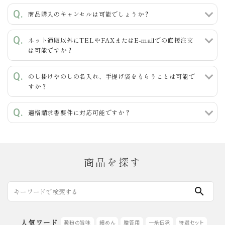
商品購入のキャンセルは可能でしょうか？
ネット通販以外にTELやFAXまたはE-mailでの直接注文
カテゴリー
は可能ですか？
のし掛けやのしの名入れ、手提げ袋をもらうことは可能で
すか？
検索する
適格請求書要件に対応可能ですか？
商品を探す
search
人気ワード
澱粉の旨味
細めん
贈答用
一糸伝承
特選セット