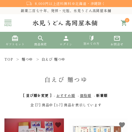
8,000円以上送料無料※北海道・沖縄除く
創業二百七十年、発祥・元祖、氷見うどん高岡屋本舗
0
shopping_cart
card_giftcard
search
person
mail_outline
初めての方
ギフトセット
商品検索
ログイン
お問合せ
TOP
麺つゆ
白えび 麺つゆ
search
白えび 麺つゆ
熨斗対応
[ 並び順を変更 ]
-
おすすめ順
-
価格順
-
新着順
ACCOUNT MENU
全 [7] 商品中 [1-7] 商品を表示しています
ようこそ ゲスト 様
meeting_room
person
favorite
favorite
ログイン
新規会員登録