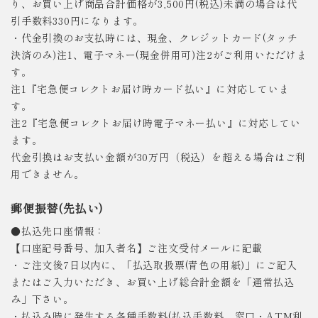
り、お買い上げ商品合計価格が3,500円(税込)未満の場合は代
引手数料330円になります。
・代金引換のお支払時には、現金、クレジットカード(タッチ
決済のみ)注1、電子マネー(現金併用可)注2がご利用いただけま
す。
注1『宅急便コレクトお届け時カード払い』に対応していま
す。
注2『宅急便コレクトお届け時電子マネー払い』に対応してい
ます。
代金引換はお支払い金額が30万円（税込）を超える場合はご利
用できません。
郵便振替(先払い)
●払込先口座情報：
【口座記号番号、加入者名】ご注文受付メールに記載
・ご注文後7日以内に、「払込取扱票(青色の用紙)」にご記入
またはご入力いただき、お買い上げ総合計金額を「通常払込
み」下さい。
・払込み時に発生する各種手数料(払込手数料、窓口・ATM利