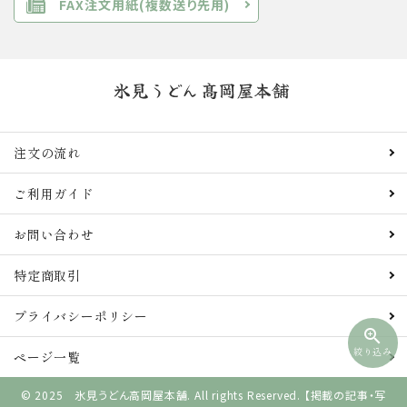
FAX注文用紙(複数送り先用)
注文の流れ
ご利用ガイド
お問い合わせ
特定商取引
プライバシーポリシー
zoom_in
絞り込み
ページ一覧
© 2025 氷見うどん高岡屋本舗. All rights Reserved. 【掲載の記事・写