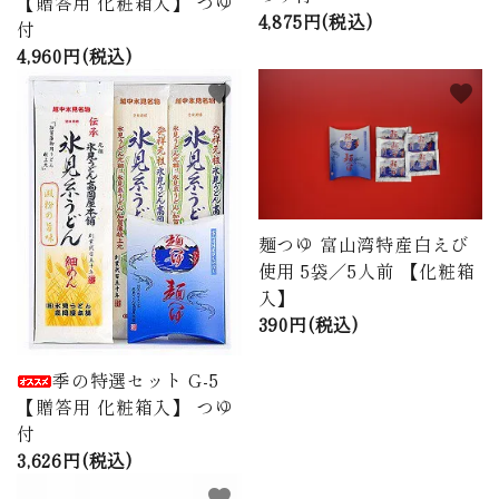
【贈答用 化粧箱入】 つゆ
4,875円(税込)
付
4,960円(税込)
favorite
favorite
麺つゆ 富山湾特産白えび
使用 5袋／5人前 【化粧箱
入】
390円(税込)
季の特選セット G-5
【贈答用 化粧箱入】 つゆ
付
3,626円(税込)
favorite