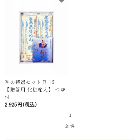
季の特選セット B-16
【贈答用 化粧箱入】 つゆ
付
2,925円(税込)
1
全7件