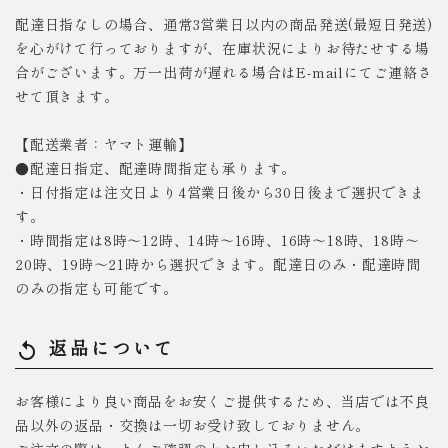
配達日指なしの場合、通常3営業日以内の商品発送(最短日発送)
を心がけて行っておりますが、在庫状況によりお待たせする場
合がございます。万一出荷が遅れる場合はE-mailにてご連絡さ
せて頂きます。
【配送業者：ヤマト運輸】
●配達日指定、配達時間指定も承ります。
・日付指定は注文日より4営業日後から30日後まで選択できま
す。
・時間指定は8時～12時、14時～16時、16時～18時、18時～
20時、19時～21時から選択できます。配達日のみ・配達時間
のみの指定も可能です。
返品について
replay
お客様により良い商品をお安くご提供するため、当店では不良
品以外の返品・交換は一切お受け致しておりません。