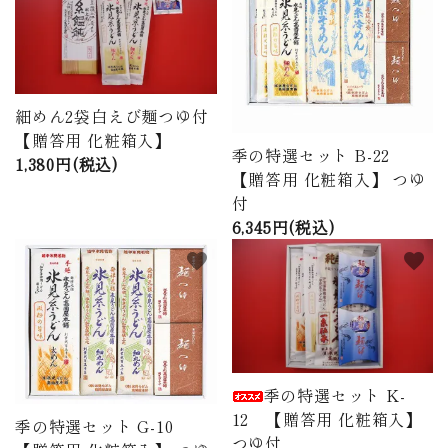
商品から探す
価格から探す
細めん2袋白えび麺つゆ付
ご利用ガイド
【贈答用 化粧箱入】
季の特選セット B-22
1,380円(税込)
プライバシーポリシー
【贈答用 化粧箱入】 つゆ
付
特定商取引法について
6,345円(税込)
favorite
favorite
お問い合わせ
ページ一覧
季の特選セット K-
12 【贈答用 化粧箱入】
季の特選セット G-10
つゆ付