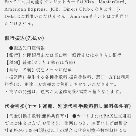
Payでご利用可能なクレジットカードはVisa、MasterCard、
American Express、JCB、Diners Clubとなります。J-
Debitはご利用いただけません。Amazonポイントはご利用い
ただけません。
銀行振込(先払い)
●振込先口座情報：
【銀行】北陸銀行または富山第一銀行またはゆうちょ銀行
【種別】普通(ゆうちょ銀行は当座)
【番号・名義】受注メールに記載
・振込時に発生する各種手数料(振込手数料、窓口・ATM利用
料等)は、別途、お客様のご負担とさせていただきます。
・商品の発送は、通常ご入金確認後3営業日程となります。
代金引換(ヤマト運輸、別途代引手数料但し無料条件有)
【代金引換手数料(無料条件有)】 ●カートまたはFAX注文用紙
でのご注文の方で お届け先一箇所につき、お買い上げ商品合
計価格が3,500円(税込)以上の場合は代金引換手数料無料にな