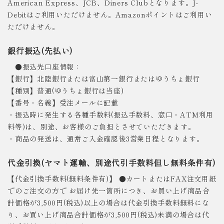
American Express、JCB、Diners Clubとなります。J-
Debitはご利用いただけません。Amazonポイントはご利用い
ただけません。
銀行振込(先払い)
●振込先口座情報：
【銀行】北陸銀行または富山第一銀行またはゆうちょ銀行
【種別】普通(ゆうちょ銀行は当座)
【番号・名義】受注メールに記載
・振込時に発生する各種手数料(振込手数料、窓口・ATM利用
料等)は、別途、お客様のご負担とさせていただきます。
・商品の発送は、通常ご入金確認後3営業日程となります。
代金引換(ヤマト運輸、別途代引手数料但し無料条件有)
【代金引換手数料(無料条件有)】 ●カートまたはFAX注文用紙
でのご注文の方で お届け先一箇所につき、お買い上げ商品合
計価格が3,500円(税込)以上の場合は代金引換手数料無料にな
り、お買い上げ商品合計価格が3,500円(税込)未満の場合は代