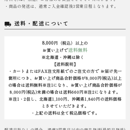
・商品の発送は、通常ご入金確認後3営業日程となります。
送料・配送について
local_shipping
8,000
円（税込）以上の
送料無料
お買い上げで
※北海道・沖縄は除く
【送料説明】
・カートまたはFAX注文用紙でのご注文の方で お届け先一
箇所につき、お買い上げ商品合計価格が8,000円(税込)以上
の場合は送料無料※注1になり、お買い上げ商品合計価格が
8,000円(税込)未満の場合は送料660円※注2になります。
※注1・2但し、北海道1,100円、沖縄県1,840円の送料価格
とさせていただきます。
・上記の送料は全て税込価格です。
配達日指なしの場合、通常3営業日以内の商品発送(最短日発送)