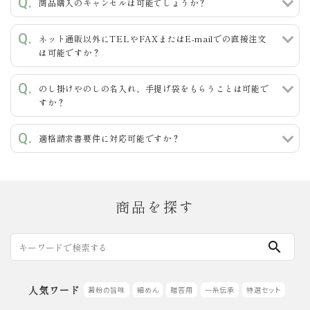
商品購入のキャンセルは可能でしょうか？
ネット通販以外にTELやFAXまたはE-mailでの直接注文
カテゴリー
は可能ですか？
のし掛けやのしの名入れ、手提げ袋をもらうことは可能で
すか？
検索する
適格請求書要件に対応可能ですか？
商品を探す
search
人気ワード
澱粉の旨味
細めん
贈答用
一糸伝承
特選セット