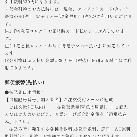
引手数料330円になります。
・代金引換のお支払時には、現金、クレジットカード(タッチ
決済のみ)注1、電子マネー(現金併用可)注2がご利用いただけま
す。
注1『宅急便コレクトお届け時カード払い』に対応していま
す。
注2『宅急便コレクトお届け時電子マネー払い』に対応してい
ます。
代金引換はお支払い金額が30万円（税込）を超える場合はご利
用できません。
郵便振替(先払い)
●払込先口座情報：
【口座記号番号、加入者名】ご注文受付メールに記載
・ご注文後7日以内に、「払込取扱票(青色の用紙)」にご記入
またはご入力いただき、お買い上げ総合計金額を「通常払込
み」下さい。
・払込み時に発生する各種手数料(払込手数料、窓口・ATM利
用料等)は、別途、お客様のご負担とさせていただきます。