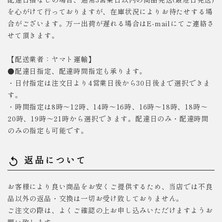
を心がけて行っておりますが、在庫状況によりお待たせする場
合がございます。万一出荷が遅れる場合はE-mailにてご連絡さ
せて頂きます。
【配送業者：ヤマト運輸】
●配達日指定、配達時間指定も承ります。
・日付指定は注文日より4営業日後から30日後まで選択できま
す。
・時間指定は8時～12時、14時～16時、16時～18時、18時～
20時、19時～21時から選択できます。配達日のみ・配達時間
のみの指定も可能です。
返品について
replay
お客様により良い商品をお安くご提供するため、当店では不良
品以外の返品・交換は一切お受け致しておりません。
ご注文の際は、よくご確認の上お申し込みいただけますようお