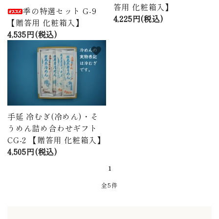
答用 化粧箱入】
季の特選セット G-9
4,225円(税込)
【贈答用 化粧箱入】
4,535円(税込)
favorite
手延 冷むぎ(冷めん)・そ
うめん詰め合わせギフト
CG-2 【贈答用 化粧箱入】
4,505円(税込)
1
全5件