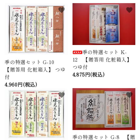
商品から探す
favorite
favorite
価格から探す
ご利用ガイド
季の特選セット K-
プライバシーポリシー
12 【贈答用 化粧箱入】
季の特選セット G-10
つゆ付
特定商取引法について
【贈答用 化粧箱入】 つゆ
4,875円(税込)
付
お問い合わせ
4,960円(税込)
favorite
favorite
ページ一覧
季の特選セット G-8 【贈