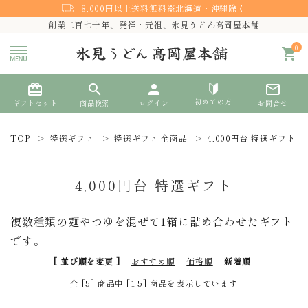
8,000円以上送料無料※北海道・沖縄除く
創業二百七十年、発祥・元祖、氷見うどん高岡屋本舗
0
shopping_cart
card_giftcard
search
person
mail_outline
初めての方
ギフトセット
商品検索
ログイン
お問合せ
TOP
特選ギフト
特選ギフト 全商品
4,000円台 特選ギフト
search
4,000円台 特選ギフト
熨斗対応
複数種類の麺やつゆを混ぜて1箱に詰め合わせたギフト
です。
ACCOUNT MENU
ようこそ ゲスト 様
[ 並び順を変更 ]
-
おすすめ順
-
価格順
-
新着順
全 [5] 商品中 [1-5] 商品を表示しています
meeting_room
person
ログイン
新規会員登録