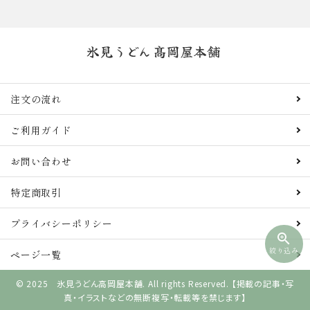
注文の流れ
ご利用ガイド
お問い合わせ
特定商取引
プライバシーポリシー
zoom_in
絞り込み
ページ一覧
© 2025 氷見うどん高岡屋本舗. All rights Reserved. 【掲載の記事・写
真・イラストなどの無断複写・転載等を禁じます】