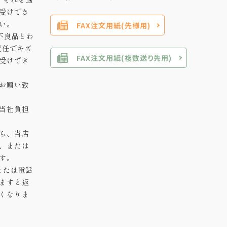
受けでき
い。
FAX注文用紙(先様用)
不良品とわ
責任でキズ
FAX注文用紙(複数送り先用)
受けでき
お願い致
当社負担
ら、当店
、または
す。
または電話
ますと返
くなりま