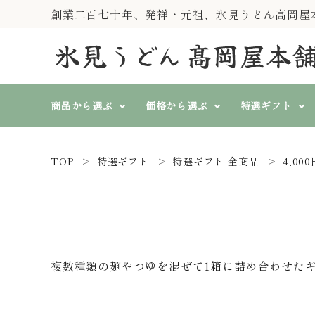
創業二百七十年、発祥・元祖、氷見うどん高岡屋
商品から選ぶ
価格から選ぶ
特選ギフト
TOP
特選ギフト
特選ギフト 全商品
4,00
純手製 氷見糸うどん
すべての価格
特選ギフト
『一糸伝承』
search
3,000円～3,999円
4,000円
山いも入そば、そうめん、
冷むぎ(冷めん)
春秋冬に
熨斗対応
ト
氷見うどん等 単品商品
複数種類の麺やつゆを混ぜて1箱に詰め合わせた
ACCOUNT MENU
ようこそ ゲスト 様