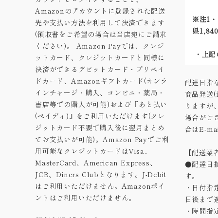
Amazonのアカウントに登録された配送
※注1・
先や支払い方法を利用して決済できます
県1,8
(領収書をご希望の場合は当店宛にご請求
ください)。 Amazon Payでは、クレジ
・上記
ットカード、クレジットカードと同様に
決済ができるデビットカード・プリペイ
ドカード、Amazonギフトカード(オンラ
配達日指
インチャージ・購入、コンビニ・薬局・
商品発送
書店等での購入が可能)および『あと払い
りますが
(ペイディ)』をご利用いただけます(クレ
場合がご
ジットカード不要で購入後に翌月まとめ
合はE-m
てお支払いが可能)。Amazon Payでご利
用可能なクレジットカードはVisa、
【配送業
MasterCard、American Express、
●配達日
JCB、Diners Clubとなります。J-Debit
す。
はご利用いただけません。Amazonポイ
・日付指
ントはご利用いただけません。
日後まで
・時間指定