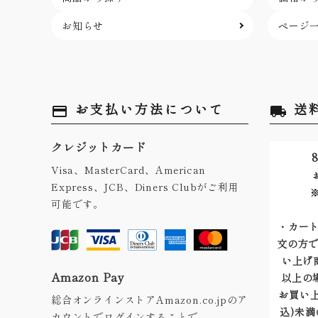
お知らせ
ページ
お支払い方法について
送
payment
local_shipping
クレジットカード
8
Visa、MasterCard、American
Express、JCB、Diners Clubがご利用
可能です。
・カート
文の方で
い上げ商
Amazon Pay
以上の
お買い上
総合オンラインストアAmazon.co.jpのア
込)未満
カウントでログインすることで、