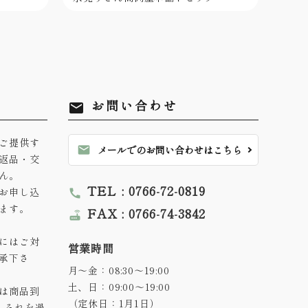
お問い合わせ
mail
ご提供す
mail
メールでのお問い合わせはこちら
返品・交
ん。
TEL : 0766-72-0819
お申し込
call
ます。
FAX : 0766-74-3842
router
にはご対
営業時間
承下さ
月～金：08:30～19:00
土、日：09:00～19:00
は商品到
（定休日：1月1日）
。それを過