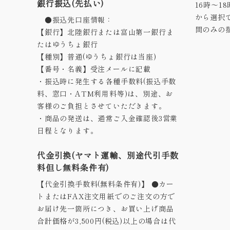
銀行振込(先払い)
16時～1
から選択
●振込先口座情報：
間のみの
【銀行】北陸銀行または富山第一銀行ま
たはゆうちょ銀行
【種別】普通(ゆうちょ銀行は当座)
【番号・名義】受注メールに記載
・振込時に発生する各種手数料(振込手数
料、窓口・ATM利用料等)は、別途、お
客様のご負担とさせていただきます。
・商品の発送は、通常ご入金確認後3営業
日程となります。
代金引換(ヤマト運輸、別途代引手数
料但し無料条件有)
【代金引換手数料(無料条件有)】 ●カー
トまたはFAX注文用紙でのご注文の方で
お届け先一箇所につき、お買い上げ商品
合計価格が3,500円(税込)以上の場合は代