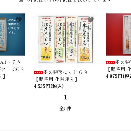
favorite
favorite
めん)・そう
季の特
ト CG-2
【贈答用 
季の特選セット G-9
入】
4,875円(税
【贈答用 化粧箱入】
4,535円(税込)
1
全5件