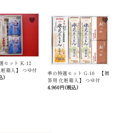
favorite
favorite
選セット K-12
化粧箱入】 つゆ付
季の特選セット G-10 【贈
込)
答用 化粧箱入】 つゆ付
4,960円(税込)