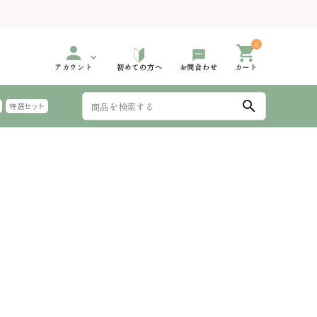
0
person
shopping_cart
アカウント
初めての方へ
お問合わせ
カート
search
特選セット
999円
000円台 特選ギフト
2,000円～2,999円
3,000円台 特選ギフト
手延 氷見うどん 太めん
999円
000円台 特選ギフト
6,000円～
夏におすすめのギフト
麺つゆ