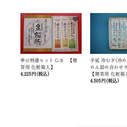
meeting_room
person
ログイン
新規会員登録
商品から探す
favorite
価格から探す
ご利用ガイド
プライバシーポリシー
季の特選セット G-8 【贈
手延 冷むぎ(冷
答用 化粧箱入】
めん詰め合わせギフ
4,225円(税込)
【贈答用 化粧箱
特定商取引法について
4,505円(税込)
お問い合わせ
ページ一覧