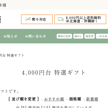
本舗
8,000円以上送料無料
熨斗対応
※北海道・沖縄除く
お知らせ
お問い合わせ
澱粉の旨味
細めん
贈答用
一糸伝承
0円台 特選ギフト
手延 氷見うどん
 全商品
～999円
1,000円台 特選ギフト
1,000円～1,
2,
手延 氷見うどん 細めん
細めん(風味つき)
台 特選ギフト
4,000円～4,999円
5,000円台 特選ギフト
5,000円～5,
6,
4,000円台 特選ギフト
特選ギフト
ふし・切れはし麺
おすすめのギフ
ギフトです。
[ 並び順を変更 ]
-
おすすめ順
-
価格順
-
新着順
全 [5] 商品中 [1-5] 商品を表示しています