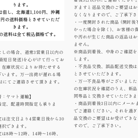
ります。
ぎますと返品交換のご要望はお
2但し、北海道1,100円、沖縄
なくなりますので、ご了承下さ
40円の送料価格とさせていただ
・一度開封された商品 (開封後
きます。
かった場合を除く)、お客様の
の送料は全て税込価格です。
や汚れが生じた商品の返品はお
ません。
※商品到着後、中身のご確認を
なしの場合、通常3営業日以内の
します。
(最短日発送)を心がけて行ってお
・不良品交換、誤品配送交換は
、在庫状況によりお待たせする
とさせていただきます。
ざいます。万一出荷が遅れる場
・万一不良品等がございました
ailにてご連絡させて頂きます。
の在庫状況を確認のうえ、新品
同等品と交換させていただきま
者：ヤマト運輸】
・商品到着後3日以内にメール
指定、配達時間指定も承りま
でご連絡ください。それを過ぎ
品交換のご要望はお受けできな
定は注文日より4営業日後から30
すので、ご了承下さい。
選択できます。
は8時～12時、14時～16時、