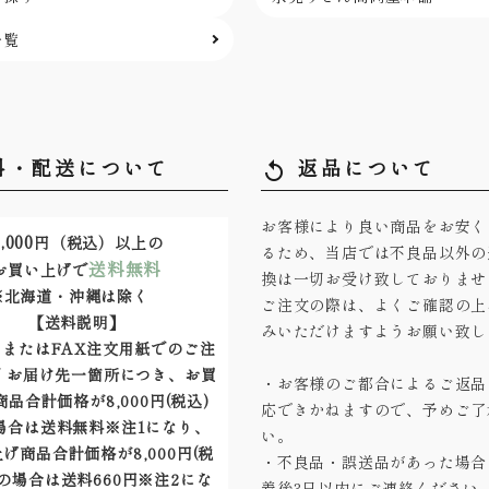
一覧
料・配送について
返品について
replay
お客様により良い商品をお安く
,000
円（税込）以上の
るため、当店では不良品以外の
送料無料
お買い上げで
換は一切お受け致しておりませ
※北海道・沖縄は除く
ご注文の際は、よくご確認の上
【送料説明】
みいただけますようお願い致し
またはFAX注文用紙でのご注
 お届け先一箇所につき、お買
・お客様のご都合によるご返品
品合計価格が8,000円(税込)
応できかねますので、予めご了
場合は送料無料※注1になり、
い。
げ商品合計価格が8,000円(税
・不良品・誤送品があった場合
の場合は送料660円※注2にな
着後3日以内にご連絡ください