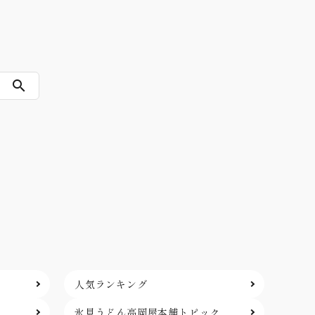
search
人気ランキング
氷見うどん高岡屋本舗
トピック