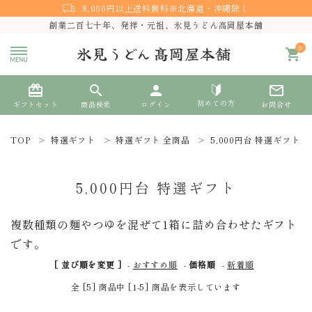
8,000円以上送料無料※北海道・沖縄除く
創業二百七十年、発祥・元祖、氷見うどん高岡屋本舗
0
shopping_cart
card_giftcard
search
person
mail_outline
初めての方
ギフトセット
商品検索
ログイン
お問合せ
TOP
特選ギフト
特選ギフト 全商品
5,000円台 特選ギフト
search
5,000円台 特選ギフト
熨斗対応
複数種類の麺やつゆを混ぜて1箱に詰め合わせたギフト
です。
ACCOUNT MENU
ようこそ ゲスト 様
[ 並び順を変更 ]
-
おすすめ順
-
価格順
-
新着順
全 [5] 商品中 [1-5] 商品を表示しています
meeting_room
person
ログイン
新規会員登録