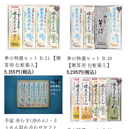
商品から探す
favorite
favorite
価格から探す
ご利用ガイド
プライバシーポリシー
季の特選セット B-21 【贈
季の特選セット B-20
特定商取引法について
答用 化粧箱入】
【贈答用 化粧箱入】
5,155円(税込)
5,295円(税込)
お問い合わせ
favorite
favorite
ページ一覧
手延 冷むぎ(冷めん)・そ
うめん詰め合わせギフト