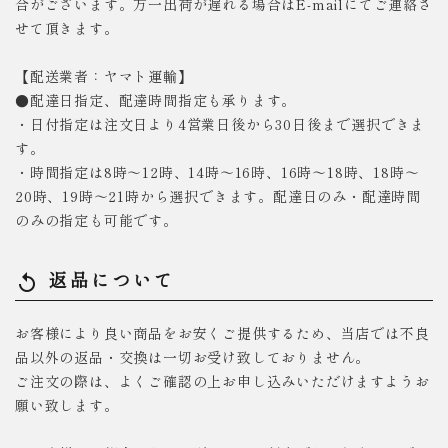
合がございます。万一出荷が遅れる場合はE-mailにてご連絡さ
せて頂きます。
【配送業者：ヤマト運輸】
●配達日指定、配達時間指定も承ります。
・日付指定は注文日より4営業日後から30日後まで選択できま
す。
・時間指定は8時～12時、14時～16時、16時～18時、18時～
20時、19時～21時から選択できます。配達日のみ・配達時間
のみの指定も可能です。
返品について
replay
お客様により良い商品をお安くご提供するため、当店では不良
品以外の返品・交換は一切お受け致しておりません。
ご注文の際は、よくご確認の上お申し込みいただけますようお
願い致します。