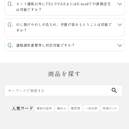
ネット通販以外にTELやFAXまたはE-mailでの直接注文
カテゴリー
は可能ですか？
のし掛けやのしの名入れ、手提げ袋をもらうことは可能で
すか？
検索する
適格請求書要件に対応可能ですか？
商品を探す
search
人気ワード
澱粉の旨味
細めん
贈答用
一糸伝承
特選セット