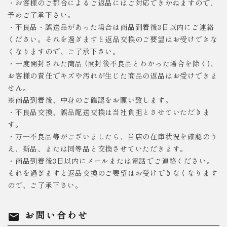
・お客様のご都合によるご返品にはご対応できかねますので、
予めご了承下さい。
・不良品・誤送品があった場合は商品到着後3日以内にご連絡
ください。それを過ぎますと返品交換のご要望はお受けできな
くなりますので、ご了承下さい。
・一度開封された商品 (開封後不良品とわかった場合を除く)、
お客様の責任でキズや汚れが生じた商品の返品はお受けできま
せん。
※商品到着後、中身のご確認をお願い致します。
・不良品交換、誤品配送交換は当社負担とさせていただきま
す。
・万一不良品等がございましたら、当店の在庫状況を確認のう
え、新品、または同等品と交換させていただきます。
・商品到着後3日以内にメールまたは電話でご連絡ください。
それを過ぎますと返品交換のご要望はお受けできなくなります
ので、ご了承下さい。
お問い合わせ
mail