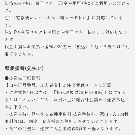
決済のみ)注1、電子マネー(現金併用可)注2がご利用いただけま
す。
注1『宅急便コレクトお届け時カード払い』に対応していま
す。
注2『宅急便コレクトお届け時電子マネー払い』に対応してい
ます。
代金引換はお支払い金額が30万円（税込）を超える場合はご利
用できません。
郵便振替(先払い)
●払込先口座情報：
【口座記号番号、加入者名】ご注文受付メールに記載
・ご注文後7日以内に、「払込取扱票(青色の用紙)」にご記入
またはご入力いただき、お買い上げ総合計金額を「通常払込
み」下さい。
・払込み時に発生する各種手数料(払込手数料、窓口・ATM利
用料等)は、別途、お客様のご負担とさせていただきます。
・商品の発送は、通常ご入金確認後3営業日程となります。