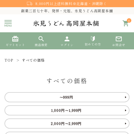
8,000円以上送料無料※北海道・沖縄除く
創業二百七十年、発祥・元祖、氷見うどん高岡屋本舗
0
shopping_cart
card_giftcard
search
person
mail_outline
初めての方
ギフトセット
商品検索
ログイン
お問合せ
TOP
すべての価格
search
すべての価格
熨斗対応
～999円
ACCOUNT MENU
1,000円～1,999円
ようこそ ゲスト 様
2,000円～2,999円
meeting_room
person
ログイン
新規会員登録