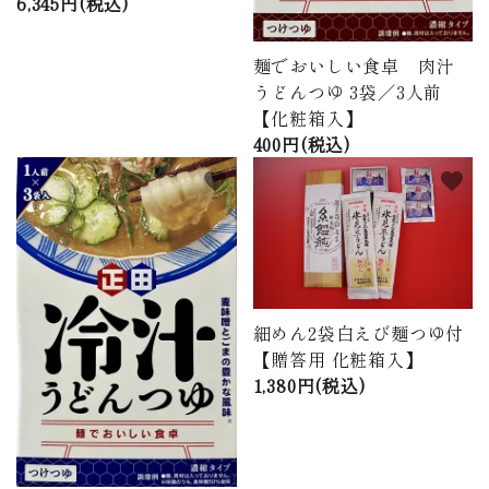
6,345円(税込)
麺でおいしい食卓 肉汁
うどんつゆ 3袋／3人前
【化粧箱入】
400円(税込)
favorite
favorite
細めん2袋白えび麺つゆ付
【贈答用 化粧箱入】
1,380円(税込)