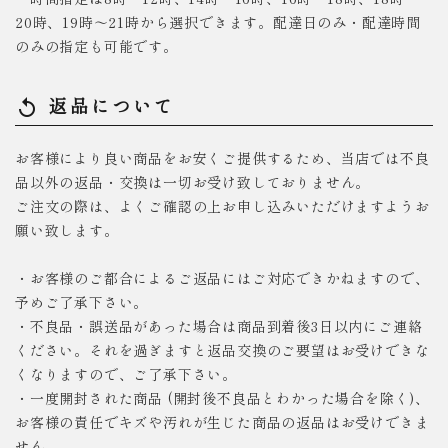
20時、19時～21時から選択できます。配達日のみ・配達時間
のみの指定も可能です。
返品について
replay
お客様により良い商品をお安くご提供するため、当店では不良
品以外の返品・交換は一切お受け致しておりません。
ご注文の際は、よくご確認の上お申し込みいただけますようお
願い致します。
・お客様のご都合によるご返品にはご対応できかねますので、
予めご了承下さい。
・不良品・誤送品があった場合は商品到着後3日以内にご連絡
ください。それを過ぎますと返品交換のご要望はお受けできな
くなりますので、ご了承下さい。
・一度開封された商品 (開封後不良品とわかった場合を除く)、
お客様の責任でキズや汚れが生じた商品の返品はお受けできま
せん。