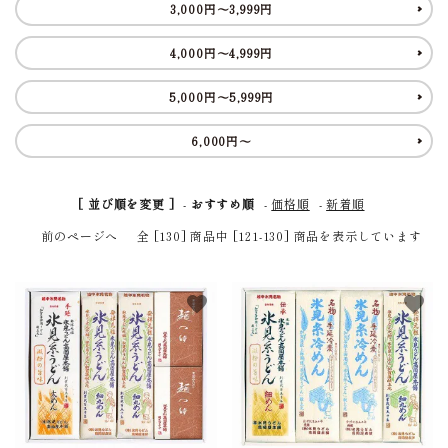
3,000円～3,999円
商品から探す
4,000円～4,999円
価格から探す
5,000円～5,999円
ご利用ガイド
6,000円～
プライバシーポリシー
[ 並び順を変更 ]
-
おすすめ順
-
価格順
-
新着順
特定商取引法について
前のページへ
全 [130] 商品中 [121-130] 商品を表示しています
お問い合わせ
favorite
favorite
ページ一覧