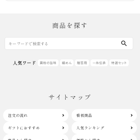
商品を探す
search
人気ワード
澱粉の旨味
細めん
贈答用
一糸伝承
特選セット
サイトマップ
注文の流れ
看板商品
ギフトにおすすめ
人気ランキング