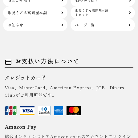
商品から探す
価格から探す
氷見うどん高岡屋本舗
氷見うどん高岡屋本舗
トピック
お知らせ
ページ一覧
お支払い方法について
payment
クレジットカード
Visa、MasterCard、American Express、JCB、Diners
Clubがご利用可能です。
Amazon Pay
総合オンラインストアAmazon.co.jpのアカウントでログイン