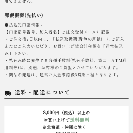
用できません。
郵便振替(先払い)
●払込先口座情報：
【口座記号番号、加入者名】ご注文受付メールに記載
・ご注文後7日以内に、「払込取扱票(青色の用紙)」にご記入
またはご入力いただき、お買い上げ総合計金額を「通常払込
み」下さい。
・払込み時に発生する各種手数料(払込手数料、窓口・ATM利
用料等)は、別途、お客様のご負担とさせていただきます。
・商品の発送は、通常ご入金確認後3営業日程となります。
送料・配送について
local_shipping
8,000
円（税込）以上の
送料無料
お買い上げで
※北海道・沖縄は除く