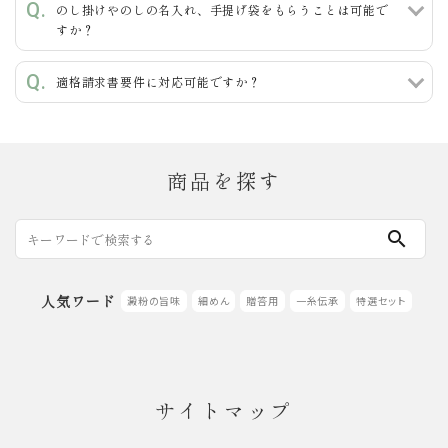
のし掛けやのしの名入れ、手提げ袋をもらうことは可能で
すか？
検索する
適格請求書要件に対応可能ですか？
商品を探す
search
人気ワード
澱粉の旨味
細めん
贈答用
一糸伝承
特選セット
サイトマップ