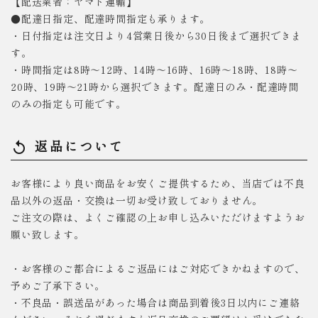
【配送業者：ヤマト運輸】
●配達日指定、配達時間指定も承ります。
・日付指定は注文日より4営業日後から30日後まで選択できま
す。
・時間指定は8時～12時、14時～16時、16時～18時、18時～
20時、19時～21時から選択できます。配達日のみ・配達時間
のみの指定も可能です。
返品について
replay
お客様により良い商品をお安くご提供するため、当店では不良
品以外の返品・交換は一切お受け致しておりません。
ご注文の際は、よくご確認の上お申し込みいただけますようお
願い致します。
・お客様のご都合によるご返品にはご対応できかねますので、
予めご了承下さい。
・不良品・誤送品があった場合は商品到着後3日以内にご連絡