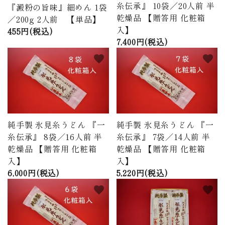
糸伝承』 10袋／20人前 半
『澱粉の旨味』細めん 1袋
乾燥品 【贈答用 化粧箱
／200g 2人前 【単品】
入】
455円(税込)
7,400円(税込)
favorite
favorite
純手製 氷見糸うどん 『一
純手製 氷見糸うどん 『一
糸伝承』 8袋／16人前 半
糸伝承』 7袋／14人前 半
乾燥品 【贈答用 化粧箱
乾燥品 【贈答用 化粧箱
入】
入】
6,000円(税込)
5,220円(税込)
favorite
favorite