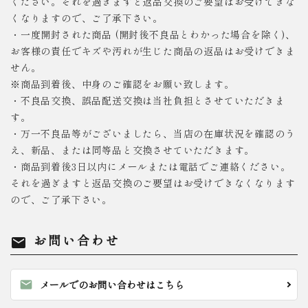
ください。それを過ぎますと返品交換のご要望はお受けできな
くなりますので、ご了承下さい。
・一度開封された商品 (開封後不良品とわかった場合を除く)、
お客様の責任でキズや汚れが生じた商品の返品はお受けできま
せん。
※商品到着後、中身のご確認をお願い致します。
・不良品交換、誤品配送交換は当社負担とさせていただきま
す。
・万一不良品等がございましたら、当店の在庫状況を確認のう
え、新品、または同等品と交換させていただきます。
・商品到着後3日以内にメールまたは電話でご連絡ください。
それを過ぎますと返品交換のご要望はお受けできなくなります
ので、ご了承下さい。
お問い合わせ
mail
mail
メールでのお問い合わせはこちら