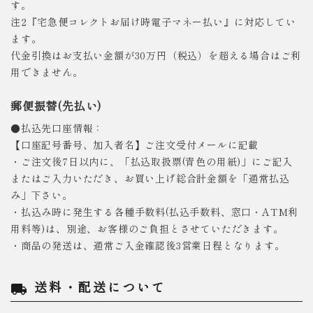
す。
注2『宅急便コレクトお届け時電子マネー払い』に対応してい
ます。
代金引換はお支払い金額が30万円（税込）を超える場合はご利
用できません。
郵便振替(先払い)
●払込先口座情報：
【口座記号番号、加入者名】ご注文受付メールに記載
・ご注文後7日以内に、「払込取扱票(青色の用紙)」にご記入
またはご入力いただき、お買い上げ総合計金額を「通常払込
み」下さい。
・払込み時に発生する各種手数料(払込手数料、窓口・ATM利
用料等)は、別途、お客様のご負担とさせていただきます。
・商品の発送は、通常ご入金確認後3営業日程となります。
送料・配送について
local_shipping