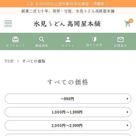
8,000円以上送料無料※北海道・沖縄除く
創業二百七十年、発祥・元祖、氷見うどん高岡屋本舗
0
shopping_cart
card_giftcard
search
person
mail_outline
初めての方
ギフトセット
商品検索
ログイン
お問合せ
TOP
すべての価格
search
すべての価格
熨斗対応
～999円
ACCOUNT MENU
1,000円～1,999円
ようこそ ゲスト 様
2,000円～2,999円
meeting_room
person
ログイン
新規会員登録