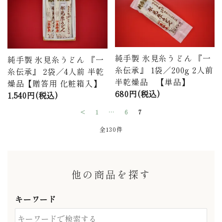
純手製 氷見糸うどん 『一
純手製 氷見糸うどん 『一
糸伝承』 1袋／200g 2人前
糸伝承』 2袋／4人前 半乾
半乾燥品 【単品】
燥品【贈答用 化粧箱入】
680円(税込)
1,540円(税込)
<
1
…
6
7
全130件
他の商品を探す
キーワード