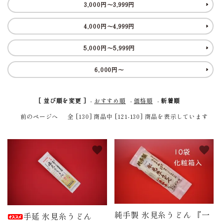
3,000円～3,999円
商品から探す
4,000円～4,999円
価格から探す
5,000円～5,999円
ご利用ガイド
6,000円～
プライバシーポリシー
[ 並び順を変更 ]
-
おすすめ順
-
価格順
-
新着順
特定商取引法について
前のページへ
全 [130] 商品中 [121-130] 商品を表示しています
お問い合わせ
favorite
favorite
ページ一覧
純手製 氷見糸うどん 『一
手延 氷見糸うどん