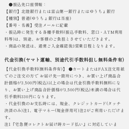
●振込先口座情報：
【銀行】北陸銀行または富山第一銀行またはゆうちょ銀行
【種別】普通(ゆうちょ銀行は当座)
【番号・名義】受注メールに記載
・振込時に発生する各種手数料(振込手数料、窓口・ATM利用
料等)は、別途、お客様のご負担とさせていただきます。
・商品の発送は、通常ご入金確認後3営業日程となります。
代金引換(ヤマト運輸、別途代引手数料但し無料条件有)
【代金引換手数料(無料条件有)】 ●カートまたはFAX注文用紙
でのご注文の方で お届け先一箇所につき、お買い上げ商品合
計価格が3,500円(税込)以上の場合は代金引換手数料無料にな
り、お買い上げ商品合計価格が3,500円(税込)未満の場合は代
引手数料330円になります。
・代金引換のお支払時には、現金、クレジットカード(タッチ
決済のみ)注1、電子マネー(現金併用可)注2がご利用いただけま
す。
注1『宅急便コレクトお届け時カード払い』に対応していま