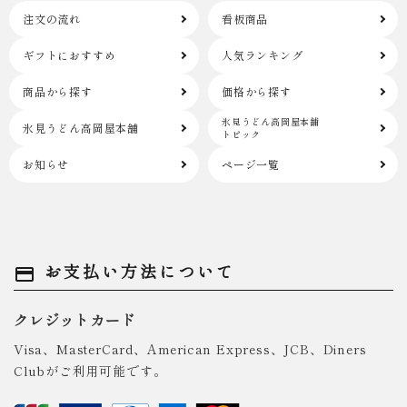
注文の流れ
看板商品
ギフトにおすすめ
人気ランキング
商品から探す
価格から探す
氷見うどん高岡屋本舗
氷見うどん高岡屋本舗
トピック
お知らせ
ページ一覧
お支払い方法について
payment
クレジットカード
Visa、MasterCard、American Express、JCB、Diners
Clubがご利用可能です。