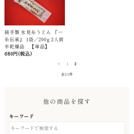
商品から探す
価格から探す
純手製 氷見糸うどん 『一
ご利用ガイド
糸伝承』 1袋／200g 2人前
半乾燥品 【単品】
プライバシーポリシー
680円(税込)
<
1
2
特定商取引法について
全21件
お問い合わせ
ページ一覧
他の商品を探す
キーワード