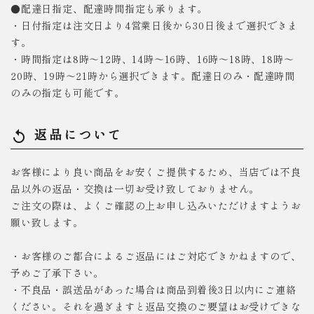
●配達日指定、配達時間指定も承ります。
・日付指定は注文日より4営業日後から30日後まで選択できま
す。
・時間指定は8時～12時、14時～16時、16時～18時、18時～
20時、19時～21時から選択できます。配達日のみ・配達時間
のみの指定も可能です。
返品について
replay
お客様により良い商品をお安くご提供するため、当店では不良
品以外の返品・交換は一切お受け致しておりません。
ご注文の際は、よくご確認の上お申し込みいただけますようお
願い致します。
・お客様のご都合によるご返品にはご対応できかねますので、
予めご了承下さい。
・不良品・誤送品があった場合は商品到着後3日以内にご連絡
ください。それを過ぎますと返品交換のご要望はお受けできな