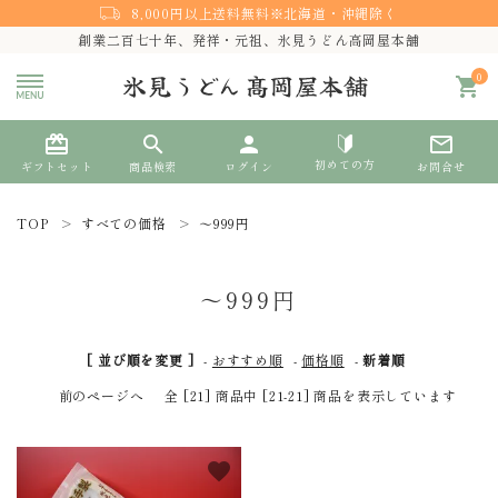
8,000円以上送料無料※北海道・沖縄除く
創業二百七十年、発祥・元祖、氷見うどん高岡屋本舗
0
shopping_cart
card_giftcard
search
person
mail_outline
初めての方
ギフトセット
商品検索
ログイン
お問合せ
TOP
すべての価格
～999円
search
～999円
熨斗対応
[ 並び順を変更 ]
-
おすすめ順
-
価格順
-
新着順
ACCOUNT MENU
前のページへ
全 [21] 商品中 [21-21] 商品を表示しています
ようこそ ゲスト 様
meeting_room
person
favorite
ログイン
新規会員登録