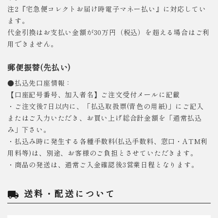
注2『宅急便コレクトお届け時電子マネー払い』に対応してい
ます。
代金引換はお支払い金額が30万円（税込）を超える場合はご利
用できません。
郵便振替(先払い)
●払込先口座情報：
【口座記号番号、加入者名】ご注文受付メールに記載
・ご注文後7日以内に、「払込取扱票(青色の用紙)」にご記入
またはご入力いただき、お買い上げ総合計金額を「通常払込
み」下さい。
・払込み時に発生する各種手数料(払込手数料、窓口・ATM利
用料等)は、別途、お客様のご負担とさせていただきます。
・商品の発送は、通常ご入金確認後3営業日程となります。
送料・配送について
local_shipping