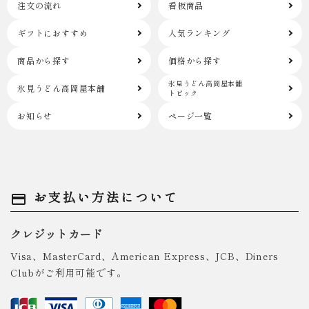
注文の流れ
看板商品
ギフトにおすすめ
人気ランキング
商品から探す
価格から探す
氷見うどん高岡屋本舗
氷見うどん高岡屋本舗
トピック
お知らせ
ページ一覧
お支払い方法について
payment
クレジットカード
Visa、MasterCard、American Express、JCB、Diners
Clubがご利用可能です。