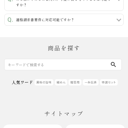
すか？
検索する
適格請求書要件に対応可能ですか？
商品を探す
search
人気ワード
澱粉の旨味
細めん
贈答用
一糸伝承
特選セット
サイトマップ