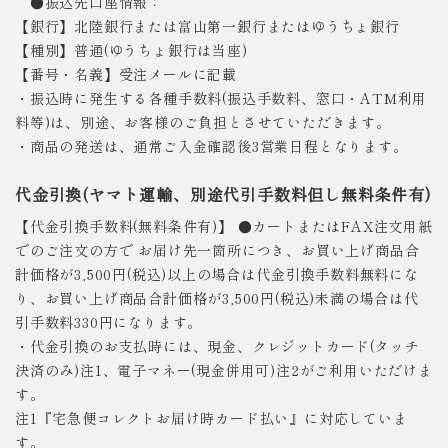
●振込先口座情報：
【銀行】北陸銀行または富山第一銀行またはゆうちょ銀行
【種別】普通(ゆうちょ銀行は当座)
【番号・名義】受注メールに記載
・振込時に発生する各種手数料(振込手数料、窓口・ATM利用
料等)は、別途、お客様のご負担とさせていただきます。
・商品の発送は、通常ご入金確認後3営業日程となります。
代金引換(ヤマト運輸、別途代引手数料但し無料条件有)
【代金引換手数料(無料条件有)】 ●カートまたはFAX注文用紙
でのご注文の方で お届け先一箇所につき、お買い上げ商品合
計価格が3,500円(税込)以上の場合は代金引換手数料無料にな
り、お買い上げ商品合計価格が3,500円(税込)未満の場合は代
引手数料330円になります。
・代金引換のお支払時には、現金、クレジットカード(タッチ
決済のみ)注1、電子マネー(現金併用可)注2がご利用いただけま
す。
注1『宅急便コレクトお届け時カード払い』に対応していま
す。