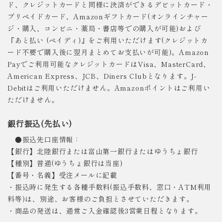
ド、クレジットカードと同様に決済ができるデビットカード・
プリペイドカード、Amazonギフトカード(オンラインチャー
ジ・購入、コンビニ・薬局・書店等での購入が可能)および
『あと払い (ペイディ)』をご利用いただけます(クレジットカ
ード不要で購入後に翌月まとめてお支払いが可能)。Amazon
Payでご利用可能なクレジットカードはVisa、MasterCard、
American Express、JCB、Diners Clubとなります。J-
Debitはご利用いただけません。Amazonポイントはご利用い
ただけません。
銀行振込(先払い)
●振込先口座情報：
【銀行】北陸銀行または富山第一銀行またはゆうちょ銀行
【種別】普通(ゆうちょ銀行は当座)
【番号・名義】受注メールに記載
・振込時に発生する各種手数料(振込手数料、窓口・ATM利用
料等)は、別途、お客様のご負担とさせていただきます。
・商品の発送は、通常ご入金確認後3営業日程となります。