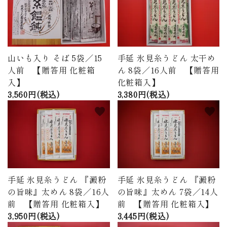
山いも入り そば 5袋／15
手延 氷見糸うどん 太干め
人前 【贈答用 化粧箱
ん 8袋／16人前 【贈答用
入】
化粧箱入】
3,560円(税込)
3,380円(税込)
favorite
favorite
手延 氷見糸うどん 『澱粉
手延 氷見糸うどん 『澱粉
の旨味』太めん 8袋／16人
の旨味』太めん 7袋／14人
前 【贈答用 化粧箱入】
前 【贈答用 化粧箱入】
3,950円(税込)
3,445円(税込)