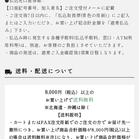
●払込先口座情報：
【口座記号番号、加入者名】ご注文受付メールに記載
・ご注文後7日以内に、「払込取扱票(青色の用紙)」にご記入
またはご入力いただき、お買い上げ総合計金額を「通常払込
み」下さい。
・払込み時に発生する各種手数料(払込手数料、窓口・ATM利
用料等)は、別途、お客様のご負担とさせていただきます。
・商品の発送は、通常ご入金確認後3営業日程となります。
送料・配送について
local_shipping
8,000
円（税込）以上の
送料無料
お買い上げで
※北海道・沖縄は除く
【送料説明】
・カートまたはFAX注文用紙でのご注文の方で お届け先一
箇所につき、お買い上げ商品合計価格が8,000円(税込)以上
の場合は送料無料※注1になり、お買い上げ商品合計価格が