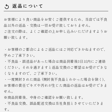
返品について
replay
お客様により良い商品をお安くご提供するため、当店では不良
品以外の返品・交換は一切お受け致しておりません。
ご注文の際は、よくご確認の上お申し込みいただけますようお
願い致します。
・お客様のご都合によるご返品にはご対応できかねますので、
予めご了承下さい。
・不良品・誤送品があった場合は商品到着後3日以内にご連絡
ください。それを過ぎますと返品交換のご要望はお受けできな
くなりますので、ご了承下さい。
・一度開封された商品 (開封後不良品とわかった場合を除く)、
お客様の責任でキズや汚れが生じた商品の返品はお受けできま
せん。
※商品到着後、中身のご確認をお願い致します。
・不良品交換、誤品配送交換は当社負担とさせていただきま
す。