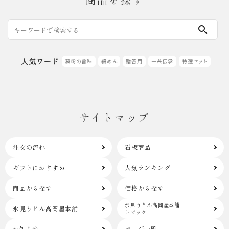
search
人気ワード
澱粉の旨味
細めん
贈答用
一糸伝承
特選セット
サイトマップ
注文の流れ
看板商品
ギフトにおすすめ
人気ランキング
商品から探す
価格から探す
氷見うどん高岡屋本舗
氷見うどん高岡屋本舗
トピック
お知らせ
ページ一覧