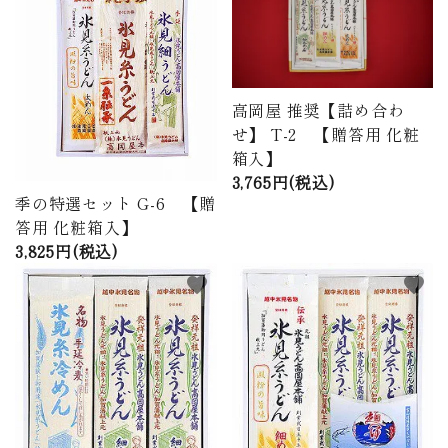
商品から探す
価格から探す
高岡屋 推奨【詰め合わ
ご利用ガイド
せ】 T-2 【贈答用 化粧
箱入】
プライバシーポリシー
3,765円(税込)
季の特選セット G-6 【贈
特定商取引法について
答用 化粧箱入】
3,825円(税込)
お問い合わせ
favorite
favorite
ページ一覧