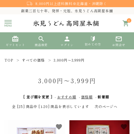
8,000円以上送料無料※北海道・沖縄除く
創業二百七十年、発祥・元祖、氷見うどん高岡屋本舗
0
shopping_cart
card_giftcard
search
person
mail_outline
初めての方
ギフトセット
商品検索
ログイン
お問合せ
TOP
すべての価格
3,000円～3,999円
search
3,000円～3,999円
熨斗対応
[ 並び順を変更 ]
-
おすすめ順
-
価格順
-
新着順
ACCOUNT MENU
全 [25] 商品中 [1-20] 商品を表示しています
次のページへ
ようこそ ゲスト 様
meeting_room
person
favorite
favorite
ログイン
新規会員登録