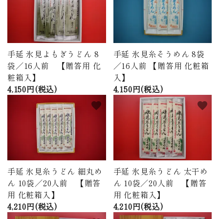
商品から探す
価格から探す
手延 氷見よもぎうどん 8
手延 氷見糸そうめん 8袋
ご利用ガイド
袋／16人前 【贈答用 化
／16人前 【贈答用 化粧箱
粧箱入】
入】
プライバシーポリシー
4,150円(税込)
4,150円(税込)
favorite
favorite
特定商取引法について
お問い合わせ
ページ一覧
手延 氷見糸うどん 細丸め
手延 氷見糸うどん 太干め
ん 10袋／20人前 【贈答
ん 10袋／20人前 【贈答
用 化粧箱入】
用 化粧箱入】
4,210円(税込)
4,210円(税込)