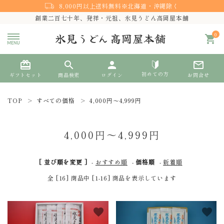
8,000円以上送料無料※北海道・沖縄除く
創業二百七十年、発祥・元祖、氷見うどん高岡屋本舗
0
shopping_cart
card_giftcard
search
person
mail_outline
初めての方
ギフトセット
商品検索
ログイン
お問合せ
TOP
すべての価格
4,000円～4,999円
search
4,000円～4,999円
熨斗対応
[ 並び順を変更 ]
-
おすすめ順
-
価格順
-
新着順
ACCOUNT MENU
全 [16] 商品中 [1-16] 商品を表示しています
ようこそ ゲスト 様
meeting_room
person
favorite
favorite
ログイン
新規会員登録