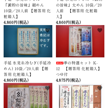
『澱粉の旨味』細めん
の旨味』太めん 10袋／20
10袋／20人前 【贈答用 化
人前 【贈答用 化粧箱
粧箱入】
入】
4,860円(税込)
4,860円(税込)
favorite
favorite
手延 氷見糸冷むぎ(手延冷
季の特選セット K-
めん) 10袋／20人前 【贈
12 【贈答用 化粧箱入】
答用 化粧箱入】
つゆ付
4,860円(税込)
4,875円(税込)
favorite
favorite