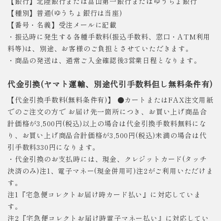
【銀行】北陸銀行または富山第一銀行またはゆうちょ銀行
【種別】普通(ゆうちょ銀行は当座)
【番号・名義】受注メールに記載
・振込時に発生する各種手数料(振込手数料、窓口・ATM利用
料等)は、別途、お客様のご負担とさせていただきます。
・商品の発送は、通常ご入金確認後3営業日程となります。
代金引換(ヤマト運輸、別途代引手数料但し無料条件有)
【代金引換手数料(無料条件有)】 ●カートまたはFAX注文用紙
でのご注文の方で お届け先一箇所につき、お買い上げ商品合
計価格が3,500円(税込)以上の場合は代金引換手数料無料にな
り、お買い上げ商品合計価格が3,500円(税込)未満の場合は代
引手数料330円になります。
・代金引換のお支払時には、現金、クレジットカード(タッチ
決済のみ)注1、電子マネー(現金併用可)注2がご利用いただけま
す。
注1『宅急便コレクトお届け時カード払い』に対応していま
す。
注2『宅急便コレクトお届け時電子マネー払い』に対応してい