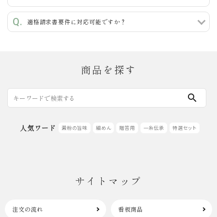
検索する
適格請求書要件に対応可能ですか？
商品を探す
search
人気ワード
澱粉の旨味
細めん
贈答用
一糸伝承
特選セット
サイトマップ
注文の流れ
看板商品