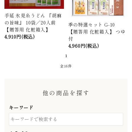
手延 氷見糸うどん 『胡麻
の旨味』 10袋／20人前
季の特選セット G-10
【贈答用 化粧箱入】
【贈答用 化粧箱入】 つゆ
4,910円(税込)
付
4,960円(税込)
1
全16件
他の商品を探す
キーワード