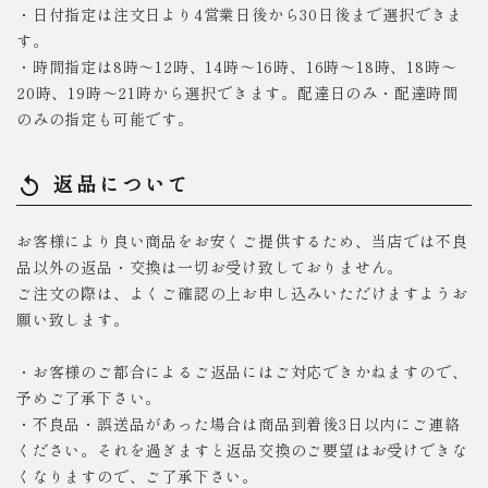
・日付指定は注文日より4営業日後から30日後まで選択できま
す。
・時間指定は8時～12時、14時～16時、16時～18時、18時～
20時、19時～21時から選択できます。配達日のみ・配達時間
のみの指定も可能です。
返品について
replay
お客様により良い商品をお安くご提供するため、当店では不良
品以外の返品・交換は一切お受け致しておりません。
ご注文の際は、よくご確認の上お申し込みいただけますようお
願い致します。
・お客様のご都合によるご返品にはご対応できかねますので、
予めご了承下さい。
・不良品・誤送品があった場合は商品到着後3日以内にご連絡
ください。それを過ぎますと返品交換のご要望はお受けできな
くなりますので、ご了承下さい。