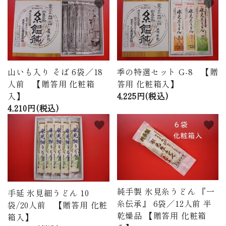
favorite
favorite
山いも入り そば 6袋／18
季の特選セット G-8 【贈
人前 【贈答用 化粧箱
答用 化粧箱入】
入】
4,225円(税込)
4,210円(税込)
favorite
favorite
純手製 氷見糸うどん 『一
手延 氷見細うどん 10
糸伝承』 6袋／12人前 半
袋/20人前 【贈答用 化粧
乾燥品 【贈答用 化粧箱
箱入】