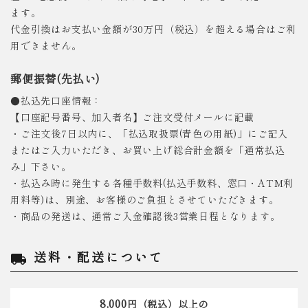
ます。
代金引換はお支払い金額が30万円（税込）を超える場合はご利
用できません。
郵便振替(先払い)
●払込先口座情報：
【口座記号番号、加入者名】ご注文受付メールに記載
・ご注文後7日以内に、「払込取扱票(青色の用紙)」にご記入
またはご入力いただき、お買い上げ総合計金額を「通常払込
み」下さい。
・払込み時に発生する各種手数料(払込手数料、窓口・ATM利
用料等)は、別途、お客様のご負担とさせていただきます。
・商品の発送は、通常ご入金確認後3営業日程となります。
送料・配送について
local_shipping
8,000
円（税込）以上の