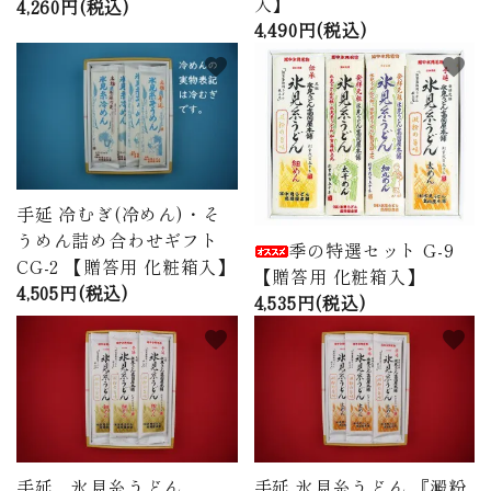
入】
4,260円(税込)
4,490円(税込)
favorite
favorite
手延 冷むぎ(冷めん)・そ
うめん詰め合わせギフト
季の特選セット G-9
CG-2 【贈答用 化粧箱入】
【贈答用 化粧箱入】
4,505円(税込)
4,535円(税込)
favorite
favorite
手延 氷見糸うどん
手延 氷見糸うどん 『澱粉