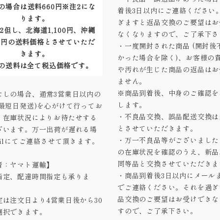
の場合は送料660円※注2にな
着後3日以内にご連絡ください
ります。
ぎますと返品交換のご要望はお
2但し、北海道1,100円、沖縄
なくなりますので、ご了承下さ
40円の送料価格とさせていただ
・一度開封された商品 (開封後
きます。
かった場合を除く)、お客様の
の送料は全て税込価格です。
や汚れが生じた商品の返品はお
ません。
※商品到着後、中身のご確認を
なしの場合、通常3営業日以内の
します。
(最短日発送)を心がけて行ってお
・不良品交換、誤品配送交換は
、在庫状況によりお待たせする
とさせていただきます。
ざいます。万一出荷が遅れる場
・万一不良品等がございました
ailにてご連絡させて頂きます。
の在庫状況を確認のうえ、新品
同等品と交換させていただきま
者：ヤマト運輸】
・商品到着後3日以内にメール
指定、配達時間指定も承りま
でご連絡ください。それを過ぎ
品交換のご要望はお受けできな
定は注文日より4営業日後から30
すので、ご了承下さい。
選択できます。