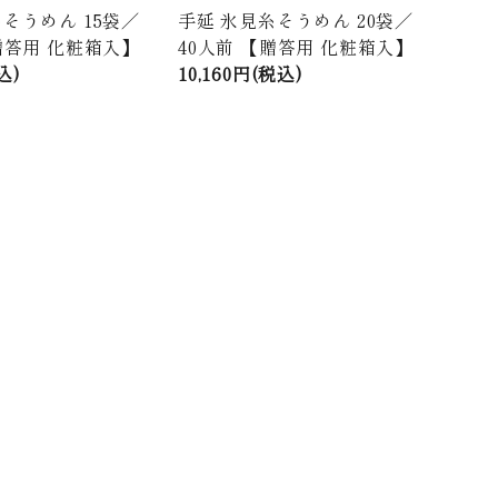
そうめん 15袋／
手延 氷見糸そうめん 20袋／
贈答用 化粧箱入】
40人前 【贈答用 化粧箱入】
込)
10,160円(税込)