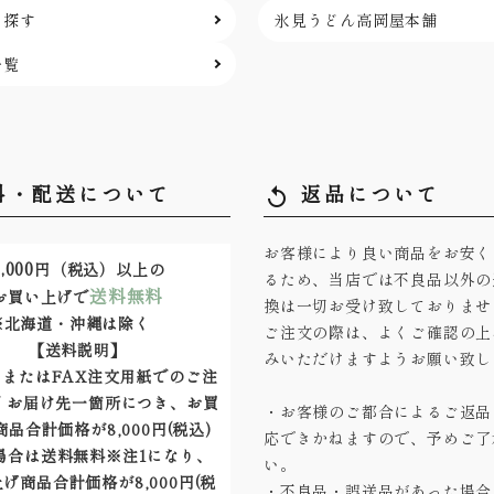
ら探す
氷見うどん高岡屋本舗
一覧
料・配送について
返品について
replay
お客様により良い商品をお安く
,000
円（税込）以上の
るため、当店では不良品以外の
送料無料
お買い上げで
換は一切お受け致しておりませ
※北海道・沖縄は除く
ご注文の際は、よくご確認の上
【送料説明】
みいただけますようお願い致し
またはFAX注文用紙でのご注
 お届け先一箇所につき、お買
・お客様のご都合によるご返品
品合計価格が8,000円(税込)
応できかねますので、予めご了
場合は送料無料※注1になり、
い。
げ商品合計価格が8,000円(税
・不良品・誤送品があった場合