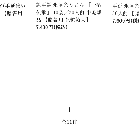
純手製 氷見糸うどん 『一糸
ぎ(手延冷め
手延 氷見糸
伝承』 10袋／20人前 半乾燥
前 【贈答用
30人前 【
品 【贈答用 化粧箱入】
7,660円(税
7,400円(税込)
1
全11件