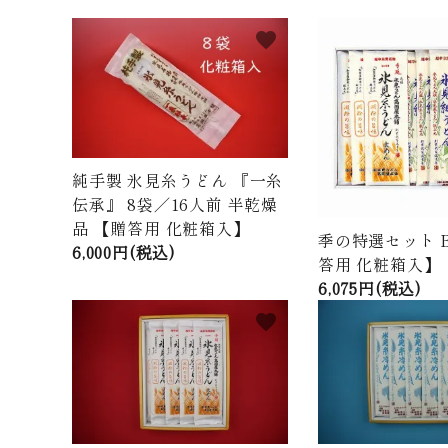
meeting_room
person
ログイン
新規会員登録
favorite
商品から探す
価格から探す
ご利用ガイド
純手製 氷見糸うどん 『一糸
伝承』 8袋／16人前 半乾燥
プライバシーポリシー
品 【贈答用 化粧箱入】
季の特選セット B
6,000円(税込)
特定商取引法について
答用 化粧箱入】
6,075円(税込)
お問い合わせ
favorite
ページ一覧