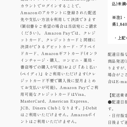
込)未満
カウントでログインすることで、
Amazonのアカウントに登録された配送
※注1・
先や支払い方法を利用して決済できます
県1,8
(領収書をご希望の場合は当店宛にご請求
ください)。 Amazon Payでは、クレジ
・上記
ットカード、クレジットカードと同様に
決済ができるデビットカード・プリペイ
ドカード、Amazonギフトカード(オンラ
配達日指
インチャージ・購入、コンビニ・薬局・
商品発送
書店等での購入が可能)および『あと払い
りますが
(ペイディ)』をご利用いただけます(クレ
場合がご
ジットカード不要で購入後に翌月まとめ
合はE-m
てお支払いが可能)。Amazon Payでご利
用可能なクレジットカードはVisa、
【配送業
MasterCard、American Express、
●配達日
JCB、Diners Clubとなります。J-Debit
す。
はご利用いただけません。Amazonポイ
・日付指
ントはご利用いただけません。
日後まで