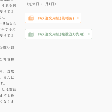
（定休日：1月1日）
。それを過
受けでき
い。
FAX注文用紙(先様用)
不良品とわ
責任でキズ
FAX注文用紙(複数送り先用)
受けでき
お願い致
当社負担
ら、当店
、または
す。
または電話
ますと返
くなりま