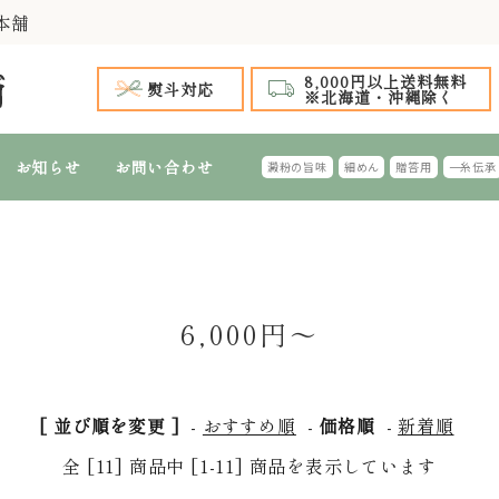
本舗
8,000円以上送料無料
熨斗対応
※北海道・沖縄除く
お知らせ
お問い合わせ
澱粉の旨味
細めん
贈答用
一糸伝承
手延 氷見うどん
 全商品
～999円
1,000円台 特選ギフト
1,000円～1,
2,
手延 氷見うどん 細めん
細めん(風味つき)
台 特選ギフト
4,000円～4,999円
5,000円台 特選ギフト
5,000円～5,
6,
6,000円～
特選ギフト
ふし・切れはし麺
おすすめのギフ
[ 並び順を変更 ]
-
おすすめ順
-
価格順
-
新着順
全 [11] 商品中 [1-11] 商品を表示しています