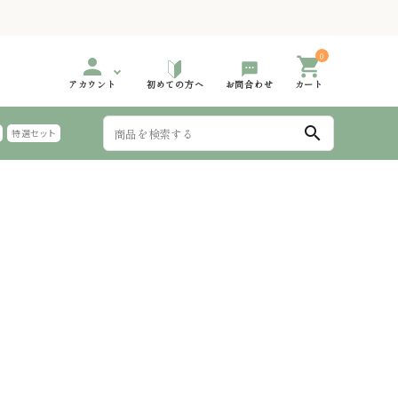
0
person
shopping_cart
アカウント
初めての方へ
お問合わせ
カート
search
特選セット
999円
000円台 特選ギフト
2,000円～2,999円
3,000円台 特選ギフト
手延 氷見うどん 太めん
999円
000円台 特選ギフト
6,000円～
夏におすすめのギフト
麺つゆ