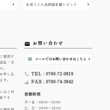
氷見うどん高岡屋本舗
トピック
お問い合わせ
mail
ご提供す
mail
メールでのお問い合わせはこちら
返品・交
ん。
TEL : 0766-72-0819
お申し込
call
ます。
FAX : 0766-74-3842
router
にはご対
営業時間
承下さ
月～金：08:30～19:00
土、日：09:00～19:00
は商品到