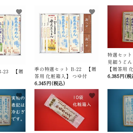
favorite
favorite
特選セット 
見細うどん
季の特選セット B-22 【贈
【贈答用 
-23 【贈
答用 化粧箱入】 つゆ付
6,385円(税
6,345円(税込)
favorite
favorite