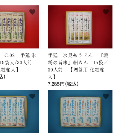
favorite
favorite
C-02 手延 氷
手延 氷見糸うどん 『澱
15袋入/30人前
粉の旨味』細めん 15袋／
化粧箱入】
30人前 【贈答用 化粧箱
込)
入】
7,285円(税込)
favorite
favorite