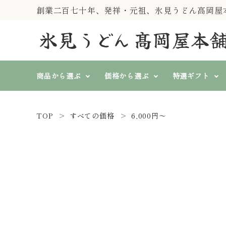
創業二百七十年、発祥・元祖、氷見うどん高岡屋
商品から選ぶ
価格から選ぶ
特選ギフト
TOP
すべての価格
6,000円～
純手製 氷見糸うどん
すべての価格
特選ギフト
『一糸伝承』
search
3,000円～3,999円
4,000円
山いも入そば、そうめん、
冷むぎ(冷めん)
春秋冬に
熨斗対応
ト
氷見うどん等 単品商品
ACCOUNT MENU
ようこそ ゲスト 様