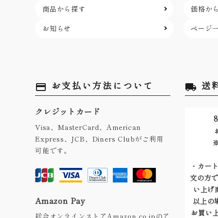
商品から探す
価格か
お知らせ
ページ
お支払い方法について
送
payment
local_shipping
クレジットカード
8
Visa、MasterCard、American
Express、JCB、Diners Clubがご利用
可能です。
・カート
文の方で
い上げ商
Amazon Pay
以上の
お買い上
総合オンラインストアAmazon.co.jpのア