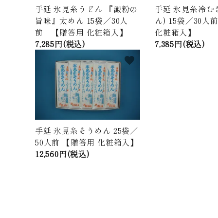
手延 氷見糸うどん 『澱粉の
手延 氷見糸冷む
旨味』太めん 15袋／30人
ん) 15袋／30人
前 【贈答用 化粧箱入】
化粧箱入】
7,285円(税込)
7,385円(税込)
favorite
手延 氷見糸そうめん 25袋／
50人前 【贈答用 化粧箱入】
12,560円(税込)