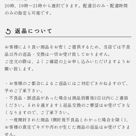
20時、19時～21時から選択できます。配達日のみ・配達時間
のみの指定も可能です。
返品について
replay
お客様により良い商品をお安くご提供するため、当店では不良
品以外の返品・交換は一切お受け致しておりません。
ご注文の際は、よくご確認の上お申し込みいただけますようお
願い致します。
・お客様のご都合によるご返品にはご対応できかねますので、
予めご了承下さい。
・不良品・誤送品があった場合は商品到着後3日以内にご連絡
ください。それを過ぎますと返品交換のご要望はお受けできな
くなりますので、ご了承下さい。
・一度開封された商品 (開封後不良品とわかった場合を除く)、
お客様の責任でキズや汚れが生じた商品の返品はお受けできま
せん。