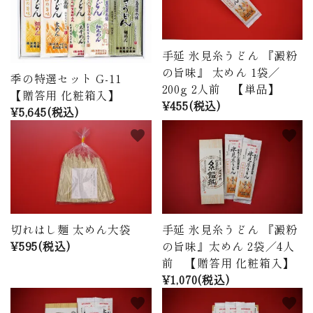
商品から探す
価格から探す
手延 氷見糸うどん 『澱粉
の旨味』 太めん 1袋／
季の特選セット G-11
ご利用ガイド
200g 2人前 【単品】
【贈答用 化粧箱入】
¥455(税込)
¥5,645(税込)
プライバシーポリシー
favorite
favorite
特定商取引法について
お問い合わせ
ページ一覧
切れはし麺 太めん大袋
手延 氷見糸うどん 『澱粉
¥595(税込)
の旨味』太めん 2袋／4人
前 【贈答用 化粧箱入】
¥1,070(税込)
favorite
favorite