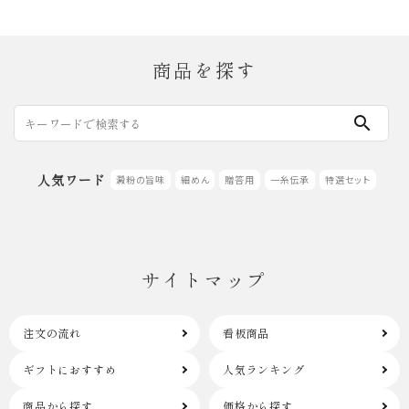
商品を探す
search
人気ワード
澱粉の旨味
細めん
贈答用
一糸伝承
特選セット
サイトマップ
注文の流れ
看板商品
ギフトにおすすめ
人気ランキング
商品から探す
価格から探す