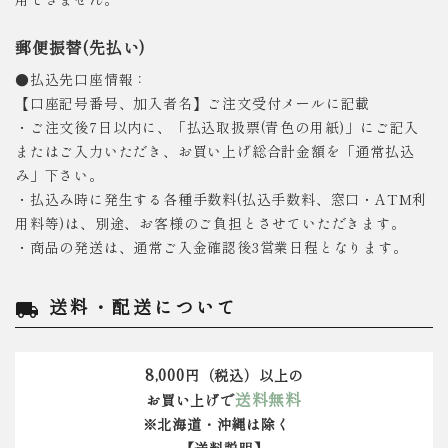
郵便振替(先払い)
●払込先口座情報：
【口座記号番号、加入者名】ご注文受付メールに記載
・ご注文後7日以内に、「払込取扱票(青色の用紙)」にご記入
またはご入力いただき、お買い上げ総合計金額を「通常払込
み」下さい。
・払込み時に発生する各種手数料(払込手数料、窓口・ATM利
用料等)は、別途、お客様のご負担とさせていただきます。
・商品の発送は、通常ご入金確認後3営業日程となります。
送料・配送について
local_shipping
8,000
円（税込）以上の
送料無料
お買い上げで
※北海道・沖縄は除く
【送料説明】