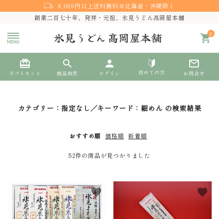
8,000円以上送料無料※北海道・沖縄除く
創業二百七十年、発祥・元祖、氷見うどん高岡屋本舗
0
shopping_cart
card_giftcard
search
person
mail_outline
初めての方
ギフトセット
商品検索
ログイン
お問合せ
search
カテゴリー：指定なし／キーワード：細めん の検索結果
おすすめ順
価格順
新着順
熨斗対応
52件の商品が見つかりました
ACCOUNT MENU
ようこそ ゲスト 様
favorite
favorite
meeting_room
person
ログイン
新規会員登録