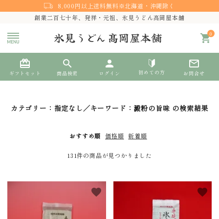
8,000円以上送料無料※北海道・沖縄除く
創業二百七十年、発祥・元祖、氷見うどん高岡屋本舗
0
shopping_cart
card_giftcard
search
person
mail_outline
初めての方
ギフトセット
商品検索
ログイン
お問合せ
search
カテゴリー：指定なし／キーワード：澱粉の旨味 の検索結果
おすすめ順
価格順
新着順
熨斗対応
131件の商品が見つかりました
ACCOUNT MENU
ようこそ ゲスト 様
favorite
favorite
meeting_room
person
ログイン
新規会員登録