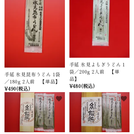
商品から探す
価格から探す
ご利用ガイド
プライバシーポリシー
手延 氷見よもぎうどん 1
特定商取引法について
袋／200g 2人前 【単
手延 氷見昆布うどん 1袋
品】
お問い合わせ
／180g 2人前 【単品】
¥480(税込)
¥490(税込)
ページ一覧
favorite
favorite