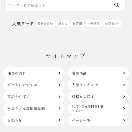
search
人気ワード
澱粉の旨味
細めん
贈答用
一糸伝承
特選セット
サイトマップ
注文の流れ
看板商品
ギフトにおすすめ
人気ランキング
商品から探す
価格から探す
氷見うどん高岡屋本舗
氷見うどん高岡屋本舗
トピック
お知らせ
ページ一覧