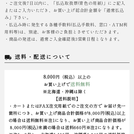
・ご注文後7日以内に、「払込取扱票(青色の用紙)」にご記入
またはご入力いただき、お買い上げ総合計金額を「通常払込
み」下さい。
・払込み時に発生する各種手数料(払込手数料、窓口・ATM利
用料等)は、別途、お客様のご負担とさせていただきます。
・商品の発送は、通常ご入金確認後3営業日程となります。
送料・配送について
local_shipping
8,000
円（税込）以上の
送料無料
お買い上げで
※北海道・沖縄は除く
【送料説明】
・カートまたはFAX注文用紙でのご注文の方で お届け先一
箇所につき、お買い上げ商品合計価格が8,000円(税込)以上
の場合は送料無料※注1になり、お買い上げ商品合計価格が
8,000円(税込)未満の場合は送料660円※注2になります。