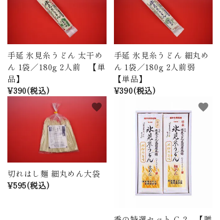
手延 氷見糸うどん 太干め
手延 氷見糸うどん 細丸め
ん 1袋／180g 2人前 【単
ん 1袋／180g 2人前弱
品】
【単品】
¥390(税込)
¥390(税込)
favorite
favorite
切れはし麺 細丸めん大袋
¥595(税込)
季の特選セット G-2 【贈