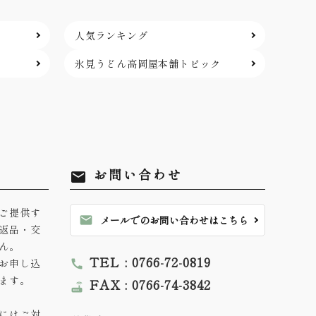
人気ランキング
氷見うどん高岡屋本舗
トピック
お問い合わせ
mail
ご提供す
mail
メールでのお問い合わせはこちら
返品・交
ん。
TEL : 0766-72-0819
お申し込
call
ます。
FAX : 0766-74-3842
router
にはご対