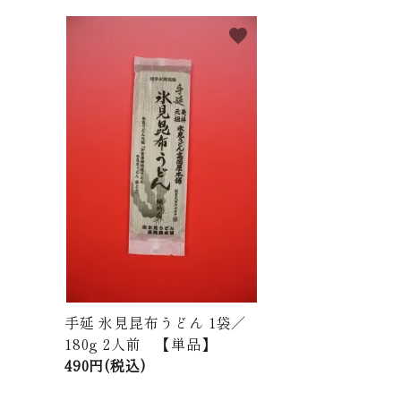
meeting_room
person
ログイン
新規会員登録
favorite
商品から探す
価格から探す
ご利用ガイド
プライバシーポリシー
特定商取引法について
お問い合わせ
ページ一覧
手延 氷見昆布うどん 1袋／
180g 2人前 【単品】
490円(税込)