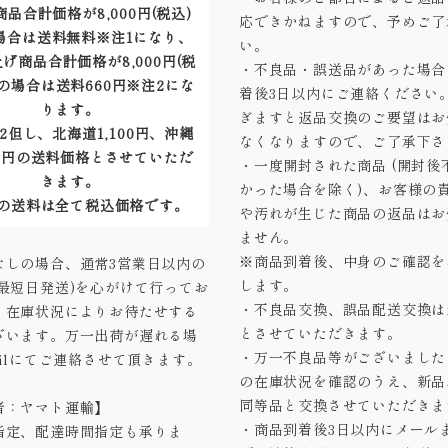
品合計価格が8,000円(税込)
応できかねますので、予めご了
場合は送料無料※注1になり、
い。
げ商品合計価格が8,000円(税
・不良品・誤送品があった場合
の場合は送料660円※注2にな
着後3日以内にご連絡ください
ります。
ぎますと返品交換のご要望はお
2但し、北海道1,100円、沖縄
なくなりますので、ご了承下さ
40円の送料価格とさせていただ
・一度開封された商品 (開封後
きます。
かった場合を除く)、お客様の
の送料は全て税込価格です。
や汚れが生じた商品の返品はお
ません。
※商品到着後、中身のご確認を
なしの場合、通常3営業日以内の
します。
(最短日発送)を心がけて行ってお
・不良品交換、誤品配送交換は
、在庫状況によりお待たせする
とさせていただきます。
ざいます。万一出荷が遅れる場
・万一不良品等がございました
ailにてご連絡させて頂きます。
の在庫状況を確認のうえ、新品
同等品と交換させていただきま
者：ヤマト運輸】
・商品到着後3日以内にメール
指定、配達時間指定も承りま