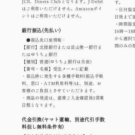
JCB、Diners Clubとなります。J-Debit
す。
はご利用いただけません。Amazonポイ
・日付指
ントはご利用いただけません。
日後まで
・時間指定
銀行振込(先払い)
16時～1
から選択
●振込先口座情報：
間のみの
【銀行】北陸銀行または富山第一銀行ま
たはゆうちょ銀行
【種別】普通(ゆうちょ銀行は当座)
【番号・名義】受注メールに記載
・振込時に発生する各種手数料(振込手数
料、窓口・ATM利用料等)は、別途、お
客様のご負担とさせていただきます。
・商品の発送は、通常ご入金確認後3営業
日程となります。
代金引換(ヤマト運輸、別途代引手数
料但し無料条件有)