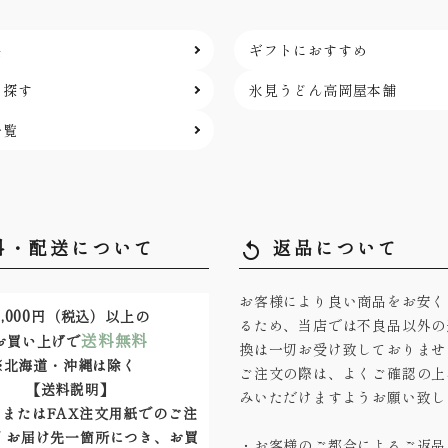
品
ギフトにおすすめ
ら探す
氷見うどん高岡屋本舗
一覧
料・配送について
返品について
replay
お客様により良い商品をお安く
,000
円（税込）以上の
るため、当店では不良品以外の
送料無料
お買い上げで
換は一切お受け致しておりませ
※北海道・沖縄は除く
ご注文の際は、よくご確認の上
【送料説明】
みいただけますようお願い致し
またはFAX注文用紙でのご注
 お届け先一箇所につき、お買
・お客様のご都合によるご返品