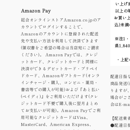
い上げ商
Amazon Pay
以上の
お買い上
総合オンラインストアAmazon.co.jpのア
込)未満
カウントでログインすることで、
Amazonのアカウントに登録された配送
※注1・
先や支払い方法を利用して決済できます
県1,8
(領収書をご希望の場合は当店宛にご請求
ください)。 Amazon Payでは、クレジ
・上記
ットカード、クレジットカードと同様に
決済ができるデビットカード・プリペイ
ドカード、Amazonギフトカード(オンラ
配達日指
インチャージ・購入、コンビニ・薬局・
商品発送
書店等での購入が可能)および『あと払い
りますが
(ペイディ)』をご利用いただけます(クレ
場合がご
ジットカード不要で購入後に翌月まとめ
合はE-m
てお支払いが可能)。Amazon Payでご利
用可能なクレジットカードはVisa、
【配送業
MasterCard、American Express、
●配達日