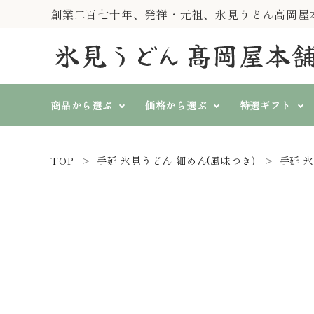
創業二百七十年、発祥・元祖、氷見うどん高岡屋
商品から選ぶ
価格から選ぶ
特選ギフト
TOP
手延 氷見うどん 細めん(風味つき)
手延 
純手製 氷見糸うどん
すべての価格
特選ギフト
『一糸伝承』
search
3,000円～3,999円
4,000円
山いも入そば、そうめん、
冷むぎ(冷めん)
春秋冬に
熨斗対応
ト
氷見うどん等 単品商品
ACCOUNT MENU
ようこそ ゲスト 様