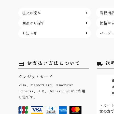
注文の流れ
看板商
商品から探す
価格か
お知らせ
ページ
お支払い方法について
送
payment
local_shipping
クレジットカード
8
Visa、MasterCard、American
Express、JCB、Diners Clubがご利用
可能です。
・カート
文の方で