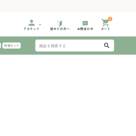
0
person
shopping_cart
アカウント
初めての方へ
お問合わせ
カート
search
特選セット
999円
000円台 特選ギフト
2,000円～2,999円
3,000円台 特選ギフト
手延 氷見うどん 太めん
999円
000円台 特選ギフト
6,000円～
夏におすすめのギフト
麺つゆ