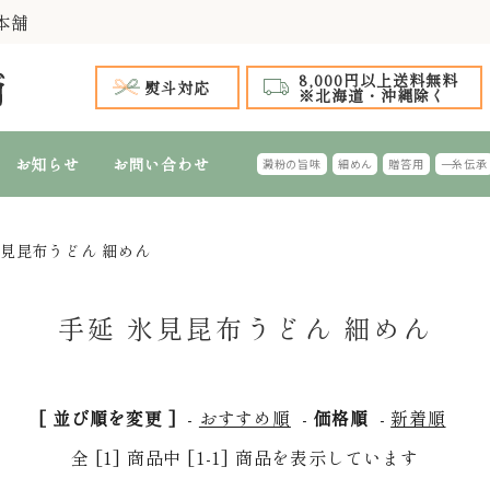
本舗
8,000円以上送料無料
熨斗対応
※北海道・沖縄除く
お知らせ
お問い合わせ
澱粉の旨味
細めん
贈答用
一糸伝承
氷見昆布うどん 細めん
手延 氷見うどん
 全商品
～999円
1,000円台 特選ギフト
1,000円～1,
2,
手延 氷見うどん 細めん
細めん(風味つき)
台 特選ギフト
4,000円～4,999円
5,000円台 特選ギフト
5,000円～5,
6,
手延 氷見昆布うどん 細めん
特選ギフト
ふし・切れはし麺
おすすめのギフ
[ 並び順を変更 ]
-
おすすめ順
-
価格順
-
新着順
全 [1] 商品中 [1-1] 商品を表示しています