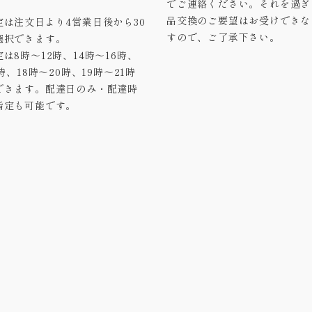
でご連絡ください。それを過ぎ
品交換のご要望はお受けできな
定は注文日より4営業日後から30
すので、ご了承下さい。
選択できます。
は8時～12時、14時～16時、
8時、18時～20時、19時～21時
できます。配達日のみ・配達時
指定も可能です。