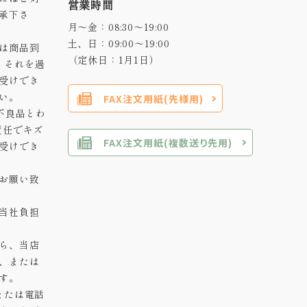
営業時間
承下さ
月～金：08:30～19:00
土、日：09:00～19:00
は商品到
（定休日：1月1日）
。それを過
受けでき
い。
FAX注文用紙(先様用)
不良品とわ
責任でキズ
FAX注文用紙(複数送り先用)
受けでき
お願い致
当社負担
ら、当店
、または
す。
または電話