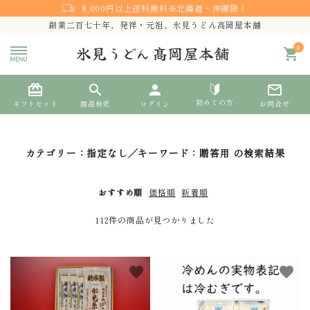
8,000円以上送料無料※北海道・沖縄除く
創業二百七十年、発祥・元祖、氷見うどん高岡屋本舗
0
shopping_cart
card_giftcard
search
person
mail_outline
初めての方
ギフトセット
商品検索
ログイン
お問合せ
search
カテゴリー：指定なし／キーワード：贈答用 の検索結果
おすすめ順
価格順
新着順
熨斗対応
112件の商品が見つかりました
ACCOUNT MENU
ようこそ ゲスト 様
favorite
favorite
meeting_room
person
ログイン
新規会員登録