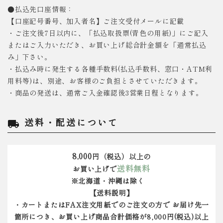
●払込先口座情報：
【口座記号番号、加入者名】ご注文受付メールに記載
・ご注文後7日以内に、「払込取扱票(青色の用紙)」にご記入
またはご入力いただき、お買い上げ総合計金額を「通常払込
み」下さい。
・払込み時に発生する各種手数料(払込手数料、窓口・ATM利
用料等)は、別途、お客様のご負担とさせていただきます。
・商品の発送は、通常ご入金確認後3営業日程となります。
送料・配送について
local_shipping
8,000
円（税込）以上の
送料無料
お買い上げで
※北海道・沖縄は除く
【送料説明】
・カートまたはFAX注文用紙でのご注文の方で お届け先一
箇所につき、お買い上げ商品合計価格が8,000円(税込)以上