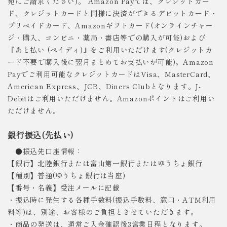
宛にご請求ください)。 Amazon Payでは、クレジットカー
ド、クレジットカードと同様に決済ができるデビットカード・
プリペイドカード、Amazonギフトカード(オンラインチャー
ジ・購入、コンビニ・薬局・書店等での購入が可能)および
『あと払い (ペイディ)』をご利用いただけます(クレジットカ
ード不要で購入後に翌月まとめてお支払いが可能)。Amazon
Payでご利用可能なクレジットカードはVisa、MasterCard、
American Express、JCB、Diners Clubとなります。J-
Debitはご利用いただけません。Amazonポイントはご利用い
ただけません。
銀行振込(先払い)
●振込先口座情報：
【銀行】北陸銀行または富山第一銀行またはゆうちょ銀行
【種別】普通(ゆうちょ銀行は当座)
【番号・名義】受注メールに記載
・振込時に発生する各種手数料(振込手数料、窓口・ATM利用
料等)は、別途、お客様のご負担とさせていただきます。
・商品の発送は、通常ご入金確認後3営業日程となります。