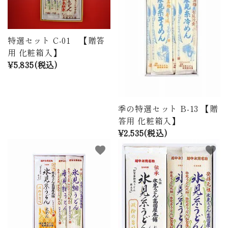
商品から探す
価格から探す
特選セット C-01 【贈答
用 化粧箱入】
ご利用ガイド
¥5,835(税込)
プライバシーポリシー
季の特選セット B-13 【贈
特定商取引法について
答用 化粧箱入】
¥2,535(税込)
お問い合わせ
favorite
favorite
ページ一覧