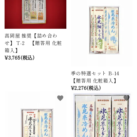
高岡屋 推奨【詰め合わ
せ】 T-2 【贈答用 化粧
箱入】
¥3,765(税込)
季の特選セット B-14
【贈答用 化粧箱入】
¥2,276(税込)
favorite
favorite