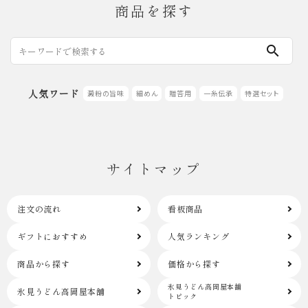
商品を探す
search
人気ワード
澱粉の旨味
細めん
贈答用
一糸伝承
特選セット
サイトマップ
注文の流れ
看板商品
ギフトにおすすめ
人気ランキング
商品から探す
価格から探す
氷見うどん高岡屋本舗
氷見うどん高岡屋本舗
トピック