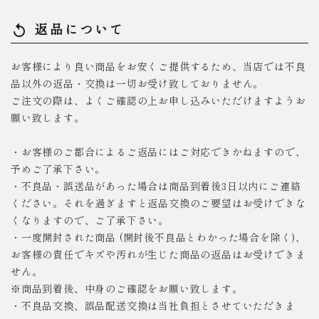
返品について
replay
お客様により良い商品をお安くご提供するため、当店では不良
品以外の返品・交換は一切お受け致しておりません。
ご注文の際は、よくご確認の上お申し込みいただけますようお
願い致します。
・お客様のご都合によるご返品にはご対応できかねますので、
予めご了承下さい。
・不良品・誤送品があった場合は商品到着後3日以内にご連絡
ください。それを過ぎますと返品交換のご要望はお受けできな
くなりますので、ご了承下さい。
・一度開封された商品 (開封後不良品とわかった場合を除く)、
お客様の責任でキズや汚れが生じた商品の返品はお受けできま
せん。
※商品到着後、中身のご確認をお願い致します。
・不良品交換、誤品配送交換は当社負担とさせていただきま