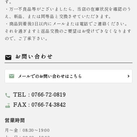
す。
・万一不良品等がございましたら、当店の在庫状況を確認のう
え、新品、または同等品と交換させていただきます。
・商品到着後3日以内にメールまたは電話でご連絡ください。
それを過ぎますと返品交換のご要望はお受けできなくなります
ので、ご了承下さい。
お問い合わせ
mail
mail
メールでのお問い合わせはこちら
TEL : 0766-72-0819
call
FAX : 0766-74-3842
router
営業時間
月～金：08:30～19:00