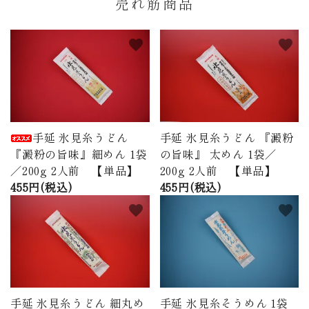
売れ筋商品
favorite
favorite
手延 氷見糸うどん
手延 氷見糸うどん 『澱粉
『澱粉の旨味』細めん 1袋
の旨味』 太めん 1袋／
／200g 2人前 【単品】
200g 2人前 【単品】
455円(税込)
455円(税込)
favorite
favorite
手延 氷見糸うどん 細丸め
手延 氷見糸そうめん 1袋