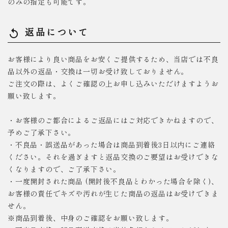
のみの指定も可能です。
返品について
replay
お客様により良い商品をお安くご提供するため、当店では不良
品以外の返品・交換は一切お受け致しておりません。
ご注文の際は、よくご確認の上お申し込みいただけますようお
願い致します。
・お客様のご都合によるご返品にはご対応できかねますので、
予めご了承下さい。
・不良品・誤送品があった場合は商品到着後3日以内にご連絡
ください。それを過ぎますと返品交換のご要望はお受けできな
くなりますので、ご了承下さい。
・一度開封された商品 (開封後不良品とわかった場合を除く)、
お客様の責任でキズや汚れが生じた商品の返品はお受けできま
せん。
※商品到着後、中身のご確認をお願い致します。