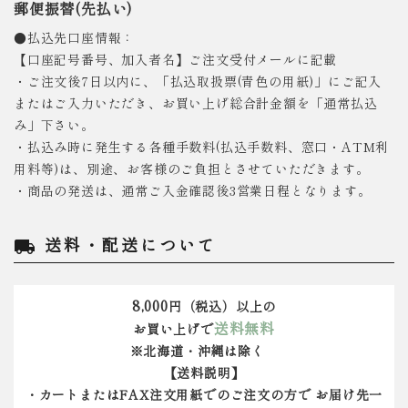
郵便振替(先払い)
●払込先口座情報：
【口座記号番号、加入者名】ご注文受付メールに記載
・ご注文後7日以内に、「払込取扱票(青色の用紙)」にご記入
またはご入力いただき、お買い上げ総合計金額を「通常払込
み」下さい。
・払込み時に発生する各種手数料(払込手数料、窓口・ATM利
用料等)は、別途、お客様のご負担とさせていただきます。
・商品の発送は、通常ご入金確認後3営業日程となります。
送料・配送について
local_shipping
8,000
円（税込）以上の
送料無料
お買い上げで
※北海道・沖縄は除く
【送料説明】
・カートまたはFAX注文用紙でのご注文の方で お届け先一