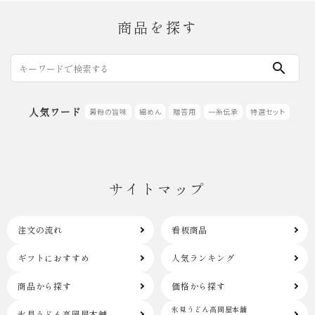
商品を探す
search
人気ワード
澱粉の旨味
細めん
贈答用
一糸伝承
特選セット
サイトマップ
注文の流れ
看板商品
ギフトにおすすめ
人気ランキング
商品から探す
価格から探す
氷見うどん高岡屋本舗
氷見うどん高岡屋本舗