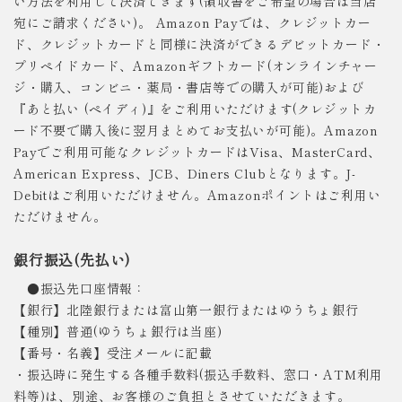
い方法を利用して決済できます(領収書をご希望の場合は当店
宛にご請求ください)。 Amazon Payでは、クレジットカー
ド、クレジットカードと同様に決済ができるデビットカード・
プリペイドカード、Amazonギフトカード(オンラインチャー
ジ・購入、コンビニ・薬局・書店等での購入が可能)および
『あと払い (ペイディ)』をご利用いただけます(クレジットカ
ード不要で購入後に翌月まとめてお支払いが可能)。Amazon
Payでご利用可能なクレジットカードはVisa、MasterCard、
American Express、JCB、Diners Clubとなります。J-
Debitはご利用いただけません。Amazonポイントはご利用い
ただけません。
銀行振込(先払い)
●振込先口座情報：
【銀行】北陸銀行または富山第一銀行またはゆうちょ銀行
【種別】普通(ゆうちょ銀行は当座)
【番号・名義】受注メールに記載
・振込時に発生する各種手数料(振込手数料、窓口・ATM利用
料等)は、別途、お客様のご負担とさせていただきます。