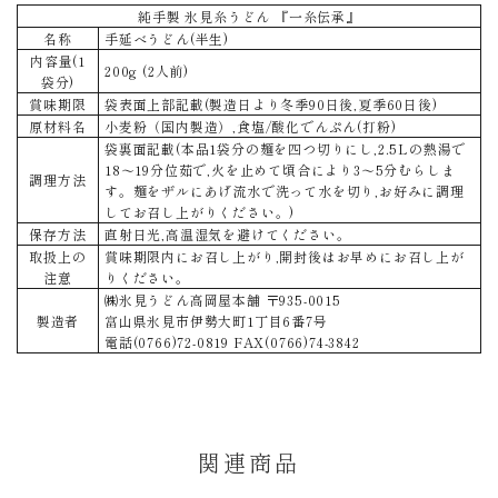
純手製 氷見糸うどん 『一糸伝承』
名称
手延べうどん(半生)
内容量(1
200g (2人前)
袋分)
賞味期限
袋表面上部記載(製造日より冬季90日後,夏季60日後)
原材料名
小麦粉（国内製造）,食塩/酸化でんぷん(打粉)
袋裏面記載(本品1袋分の麺を四つ切りにし,2.5Lの熱湯で
18～19分位茹で,火を止めて頃合により3～5分むらしま
調理方法
す。麺をザルにあげ流水で洗って水を切り,お好みに調理
してお召し上がりください。)
保存方法
直射日光,高温湿気を避けてください。
取扱上の
賞味期限内にお召し上がり,開封後はお早めにお召し上が
注意
りください。
㈱氷見うどん高岡屋本舗 〒935-0015
製造者
富山県氷見市伊勢大町1丁目6番7号
電話(0766)72-0819 FAX(0766)74-3842
関連商品