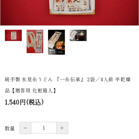
商品から探す
価格から探す
ご利用ガイド
プライバシーポリシー
特定商取引法について
純手製 氷見糸うどん 『一糸伝承』 2袋／4人前 半乾燥
お問い合わせ
品【贈答用 化粧箱入】
ページ一覧
1,540円(税込)
－
＋
数量