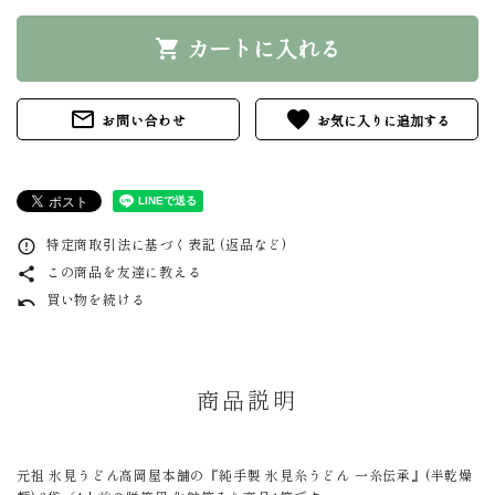
カートに入れる
shopping_cart
mail_outline
favorite
お問い合わせ
特定商取引法に基づく表記 (返品など)
error_outline
この商品を友達に教える
share
買い物を続ける
undo
商品説明
元祖 氷見うどん高岡屋本舗の『純手製 氷見糸うどん 一糸伝承』(半乾燥