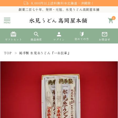
8,000円以上送料無料※北海道・沖縄除く
創業二百七十年、発祥・元祖、氷見うどん高岡屋本舗
0
shopping_cart
card_giftcard
search
person
mail_outline
初めての方
ギフトセット
商品検索
ログイン
お問合せ
TOP
純手製 氷見糸うどん『一糸伝承』
search
熨斗対応
ACCOUNT MENU
ようこそ ゲスト 様
meeting_room
person
ログイン
新規会員登録