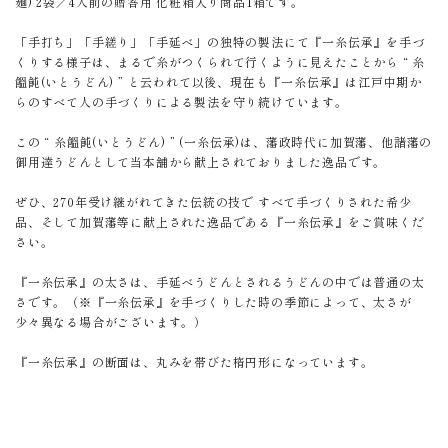
麺) 2袋／4人前の贈答用 化粧箱入り商品1箱です。
「手打ち」「手縒り」「手延べ」の独特の製法にて『一糸伝承』を手づ
くりする様子は、まるで糸がつくられて行くように見えたことから “ 糸
饂飩(いとうどん) ” と云われて以後、現在も『一糸伝承』は江戸中期か
らのすべて人の手づくりによる製法を守り続けています。
この “ 糸饂飩(いとうどん) ” (一糸伝承)は、藩政時代に加賀藩、他諸藩の
御用達うどんとして当本舗から献上されておりました逸品です。
ぜひ、270年受け継がれてきた伝統の技で すべて手づくりされた希少
品、そして加賀藩等に献上された逸品である『一糸伝承』をご賞味くだ
さい。
『一糸伝承』の太さは、手延べうどんとされるうどんの中では普通の太
さです。（※『一糸伝承』を手づくりした時の季節によって、太さが
少々異なる場合がございます。）
『一糸伝承』の断面は、丸みを帯びた楕円形になっています。