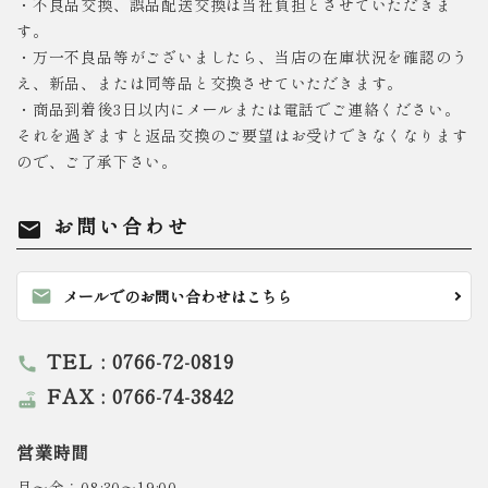
・不良品交換、誤品配送交換は当社負担とさせていただきま
す。
・万一不良品等がございましたら、当店の在庫状況を確認のう
え、新品、または同等品と交換させていただきます。
・商品到着後3日以内にメールまたは電話でご連絡ください。
それを過ぎますと返品交換のご要望はお受けできなくなります
ので、ご了承下さい。
お問い合わせ
mail
mail
メールでのお問い合わせはこちら
TEL : 0766-72-0819
call
FAX : 0766-74-3842
router
営業時間
月～金：08:30～19:00