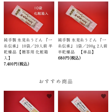
純手製 氷見糸うどん 『一
純手製 氷見糸うどん 『一
糸伝承』 10袋／20人前 半
糸伝承』 1袋／200g 2人前
乾燥品 【贈答用 化粧箱
半乾燥品 【単品】
入】
680円(税込)
7,400円(税込)
おすすめ商品
favorite
favorite