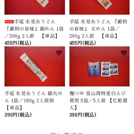
手延 氷見糸うどん
手延 氷見糸うどん 『澱粉
『澱粉の旨味』細めん 1袋
の旨味』 太めん 1袋／
／200g 2人前 【単品】
200g 2人前 【単品】
455円(税込)
455円(税込)
favorite
favorite
手延 氷見糸うどん 細丸め
麺つゆ 富山湾特産白えび
ん 1袋／180g 2人前弱
使用 5袋／5人前 【化粧箱
【単品】
入】
390円(税込)
390円(税込)