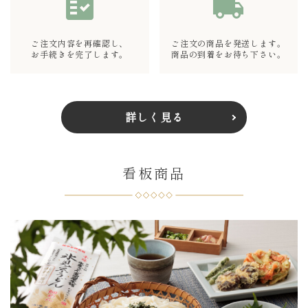
fact_check
local_shipping
ご注文内容を再確認し、
ご注文の商品を発送します。
お手続きを完了します。
商品の到着をお待ち下さい。
詳しく見る
看板商品