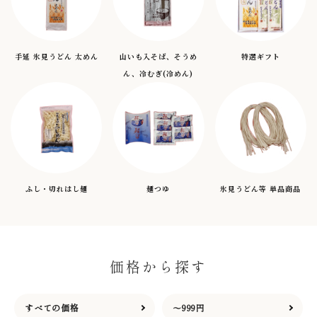
手延 氷見うどん 太めん
山いも入そば、そうめ
特選ギフト
ん、冷むぎ(冷めん)
ふし・切れはし麺
麺つゆ
氷見うどん等 単品商品
価格から探す
すべての価格
～999円