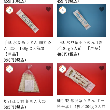
455円(税込)
455円(税込)
favorite
favorite
手延 氷見糸うどん 細丸め
手延 氷見糸そうめん 1袋
ん 1袋／180g 2人前弱
／180g 2人前 【単品】
【単品】
480円(税込)
390円(税込)
favorite
favorite
純手製 氷見糸うどん 『一
切れはし麺 細めん大袋
糸伝承』 1袋／200g 2人前
595円(税込)