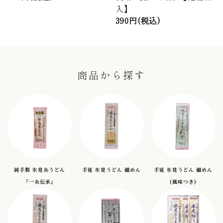
入】
390円(税込)
商品から探す
純手製 氷見糸うどん
手延 氷見うどん 細めん
手延 氷見うどん 細めん
『一糸伝承』
(風味つき)