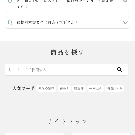
のし掛けやのしの名入れ、手提げ袋をもらうことは可能で
すか？
適格請求書要件に対応可能ですか？
商品を探す
search
人気ワード
澱粉の旨味
細めん
贈答用
一糸伝承
特選セット
サイトマップ