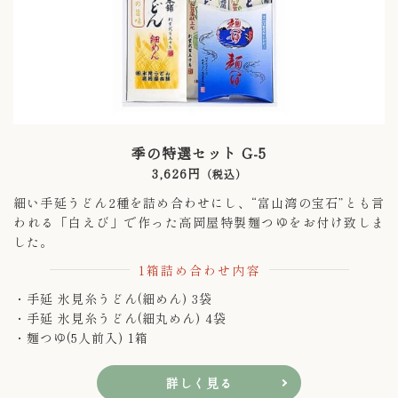
季の特選セット G-5
3,626円
（税込）
細い手延うどん2種を詰め合わせにし、“富山湾の宝石”とも言
われる「白えび」で作った高岡屋特製麺つゆをお付け致しま
した。
1箱詰め合わせ内容
・手延 氷見糸うどん(細めん) 3袋
・手延 氷見糸うどん(細丸めん) 4袋
・麺つゆ(5人前入) 1箱
詳しく見る