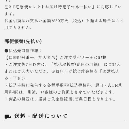
注2『宅急便コレクトお届け時電子マネー払い』に対応してい
ます。
代金引換はお支払い金額が30万円（税込）を超える場合はご利
用できません。
郵便振替(先払い)
●払込先口座情報：
【口座記号番号、加入者名】ご注文受付メールに記載
・ご注文後7日以内に、「払込取扱票(青色の用紙)」にご記入
またはご入力いただき、お買い上げ総合計金額を「通常払込
み」下さい。
・払込み時に発生する各種手数料(払込手数料、窓口・ATM利
用料等)は、別途、お客様のご負担とさせていただきます。
・商品の発送は、通常ご入金確認後3営業日程となります。
送料・配送について
local_shipping