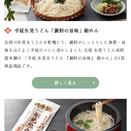
手延氷見うどん「澱粉の旨味」細めん
伝統の氷見糸うどんを乾麺にて、澱粉のしっとりした食感・旨
味をほどよく手延のコシに活かしました 元祖 氷見うどん高岡
屋本舗の 「手延 氷見糸うどん 『澱粉の旨味』 細めん」の1袋
単品商品です。
詳しく見る