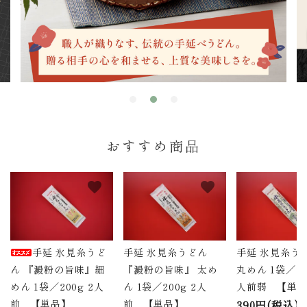
商品から探す
価格から探す
ご利用ガイド
プライバシーポリシー
おすすめ商品
特定商取引法について
お問い合わせ
favorite
favorite
ページ一覧
手延 氷見糸うど
手延 氷見糸うどん
手延 氷見糸う
ん 『澱粉の旨味』細
『澱粉の旨味』 太め
丸めん 1袋／18
めん 1袋／200g 2人
ん 1袋／200g 2人
人前弱 【単
前 【単品】
前 【単品】
390円(税込)