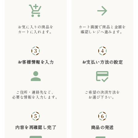
add_shopping_cart
arrow_forward
お気に入りの商品を
カート画面で商品と金額を
カートに入れます。
確認しレジへ進みます。
お客様情報を入力
お支払い方法の設定
person
credit_score
ご住所・連絡先など、
ご希望の決済方法を
必要な情報を入力します。
お選び下さい。
内容を再確認し完了
商品の発送