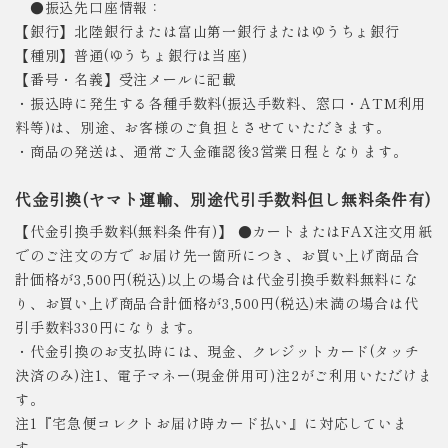
●振込先口座情報：
【銀行】北陸銀行または富山第一銀行またはゆうちょ銀行
【種別】普通(ゆうちょ銀行は当座)
【番号・名義】受注メールに記載
・振込時に発生する各種手数料(振込手数料、窓口・ATM利用
料等)は、別途、お客様のご負担とさせていただきます。
・商品の発送は、通常ご入金確認後3営業日程となります。
代金引換(ヤマト運輸、別途代引手数料但し無料条件有)
【代金引換手数料(無料条件有)】 ●カートまたはFAX注文用紙
でのご注文の方で お届け先一箇所につき、お買い上げ商品合
計価格が3,500円(税込)以上の場合は代金引換手数料無料にな
り、お買い上げ商品合計価格が3,500円(税込)未満の場合は代
引手数料330円になります。
・代金引換のお支払時には、現金、クレジットカード(タッチ
決済のみ)注1、電子マネー(現金併用可)注2がご利用いただけま
す。
注1『宅急便コレクトお届け時カード払い』に対応していま
す。