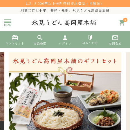
8,000円以上送料無料※北海道・沖縄除く
創業二百七十年、発祥・元祖、氷見うどん高岡屋本舗
0
shopping_cart
card_giftcard
search
person
mail_outline
初めての方
ギフトセット
商品検索
ログイン
お問合せ
search
熨斗対応
ACCOUNT MENU
ようこそ ゲスト 様
meeting_room
person
ログイン
新規会員登録