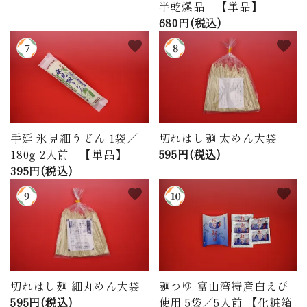
半乾燥品 【単品】
680円(税込)
favorite
favorite
手延 氷見細うどん 1袋／
切れはし麺 太めん大袋
180g 2人前 【単品】
595円(税込)
395円(税込)
favorite
favorite
切れはし麺 細丸めん大袋
麺つゆ 富山湾特産白えび
595円(税込)
使用 5袋／5人前 【化粧箱