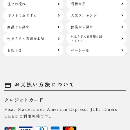
注文の流れ
看板商品
ギフトにおすすめ
人気ランキング
商品から探す
価格から探す
氷見うどん高岡屋本舗
氷見うどん高岡屋本舗
トピック
お知らせ
ページ一覧
お支払い方法について
payment
クレジットカード
Visa、MasterCard、American Express、JCB、Diners
Clubがご利用可能です。