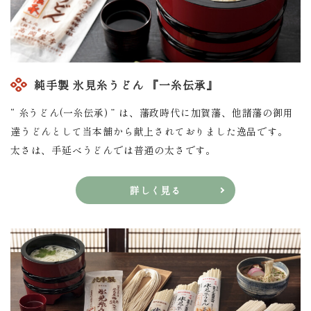
純手製 氷見糸うどん 『一糸伝承』
“ 糸うどん(一糸伝承) ” は、藩政時代に加賀藩、他諸藩の御用
達うどんとして当本舗から献上されておりました逸品です。
太さは、手延べうどんでは普通の太さです。
詳しく見る