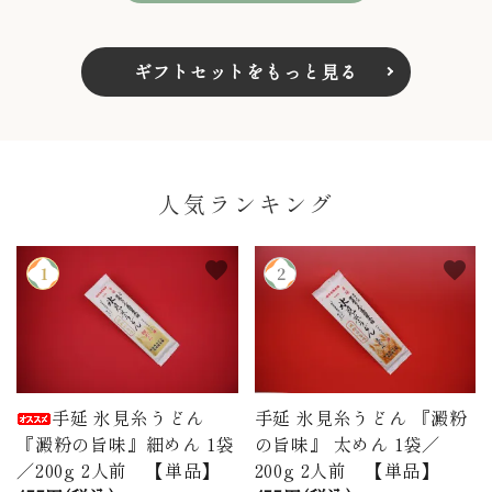
ギフトセットをもっと見る
人気ランキング
favorite
favorite
手延 氷見糸うどん
手延 氷見糸うどん 『澱粉
『澱粉の旨味』細めん 1袋
の旨味』 太めん 1袋／
／200g 2人前 【単品】
200g 2人前 【単品】