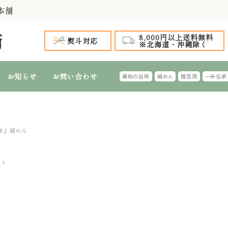
本舗
8,000円以上送料無料
熨斗対応
※北海道・沖縄除く
お知らせ
お問い合わせ
澱粉の旨味
細めん
贈答用
一糸伝承
手延 氷見うどん
 全商品
～999円
1,000円台 特選ギフト
1,000円～1,
2,
手延 氷見うどん 細めん
細めん(風味つき)
味』細めん
台 特選ギフト
4,000円～4,999円
5,000円台 特選ギフト
5,000円～5,
6,
特選ギフト
ふし・切れはし麺
フト
おすすめのギフ