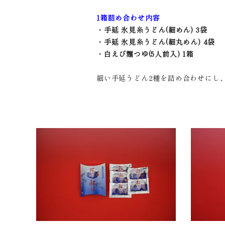
1箱詰め合わせ内容
・手延 氷見糸うどん(細めん) 3袋
・手延 氷見糸うどん(細丸めん) 4袋
・白えび麺つゆ(5人前入) 1箱
細い手延うどん2種を詰め合わせにし