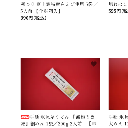
麺つゆ 富山湾特産白えび使用 5袋／
切れはし
5人前 【化粧箱入】
595円(
390円(税込)
favorite
手延 氷見糸うどん 『澱粉の旨
手延 氷
味』細めん 1袋／200g 2人前 【単
太めん 1