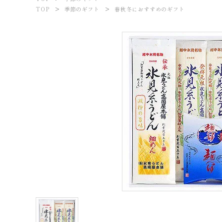
meeting_room
person
ログイン
新規会員登録
TOP
季節のギフト
春秋冬におすすめのギフト
商品から探す
価格から探す
ご利用ガイド
プライバシーポリシー
特定商取引法について
お問い合わせ
ページ一覧