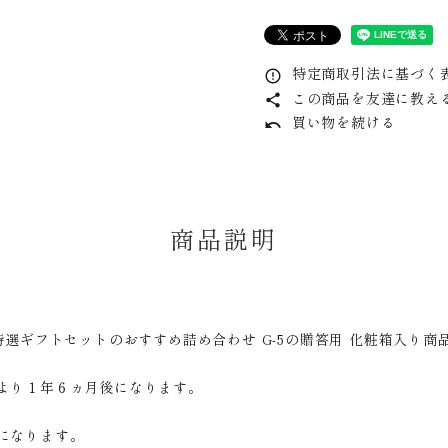
特定商取引法に基づく表
error_outline
この商品を友達に教え
share
買い物を続ける
undo
商品説明
特選ギフトセットのおすすめ詰め合わせ G-5の贈答用 化粧箱入り商
より１年６ヵ月後になります。
になります。