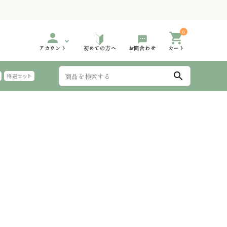
0
person
shopping_cart
アカウント
初めての方へ
お問合わせ
カート
search
特選セット
999円
000円台 特選ギフト
2,000円～2,999円
3,000円台 特選ギフト
手延 氷見うどん 太めん
999円
000円台 特選ギフト
6,000円～
夏におすすめのギフト
麺つゆ