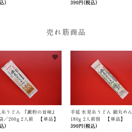
込)
390円(税込)
売れ筋商品
favorite
見糸うどん 『澱粉の旨味』
手延 氷見糸うどん 細丸めん
袋／200g 2人前 【単品】
180g 2人前弱 【単品】
込)
390円(税込)