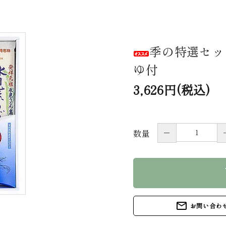
季の特選セット
ゆ付
3,626円(税込)
－
数量
s
mail_outline
お問い合わ