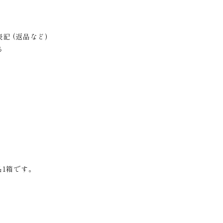
記 (返品など)
る
品1箱です。