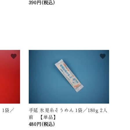
390円(税込)
favorite
favorite
 1袋／
手延 氷見糸そうめん 1袋／180g 2人
前 【単品】
480円(税込)