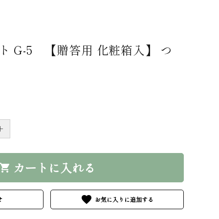
 G-5 【贈答用 化粧箱入】 つ
＋
カートに入れる
hopping_cart
favorite
せ