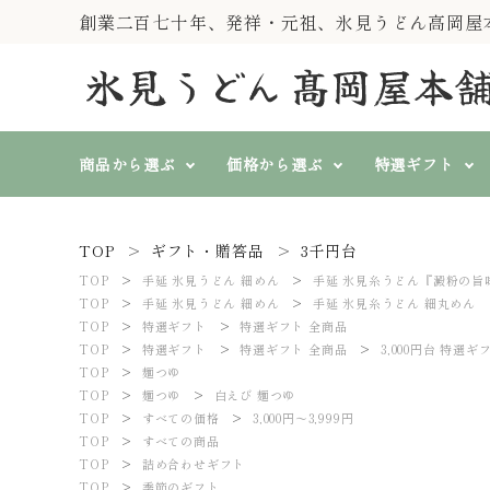
創業二百七十年、発祥・元祖、氷見うどん高岡屋
商品から選ぶ
価格から選ぶ
特選ギフト
TOP
ギフト・贈答品
3千円台
純手製 氷見糸うどん
すべての価格
特選ギフト
『一糸伝承』
TOP
手延 氷見うどん 細めん
search
手延 氷見糸うどん『澱粉の旨
3,000円～3,999円
4,000円
TOP
手延 氷見うどん 細めん
手延 氷見糸うどん 細丸めん
山いも入そば、そうめん、
TOP
特選ギフト
特選ギフト 全商品
冷むぎ(冷めん)
TOP
特選ギフト
特選ギフト 全商品
3,000円台 特選ギ
春秋冬に
熨斗対応
TOP
麺つゆ
ト
氷見うどん等 単品商品
TOP
麺つゆ
白えび 麺つゆ
TOP
すべての価格
3,000円～3,999円
ACCOUNT MENU
TOP
すべての商品
ようこそ ゲスト 様
TOP
詰め合わせギフト
TOP
季節のギフト