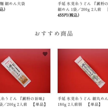
麺 細めん大袋
手延 氷見糸うどん 『澱粉
税込)
細めん 1袋／200g 2人前
455円(税込)
おすすめ商品
favorite
見糸うどん 『澱粉の旨味』
手延 氷見糸うどん 細丸めん
袋／200g 2人前 【単品】
180g 2人前弱 【単品】