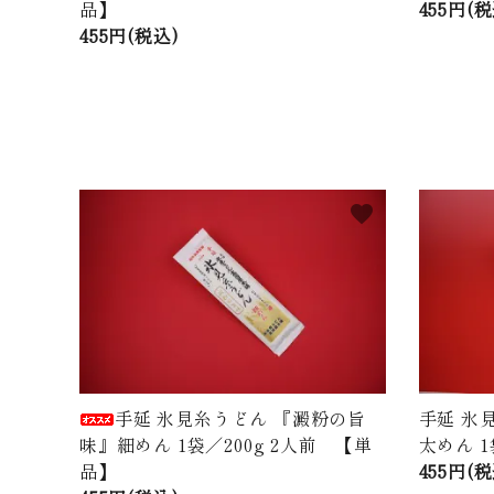
品】
455円(税
455円(税込)
favorite
手延 氷見糸うどん 『澱粉の旨
手延 氷
味』細めん 1袋／200g 2人前 【単
太めん 1
品】
455円(税