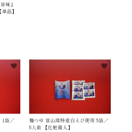
の旨味』
 【単品】
favorite
favorite
 1袋／
麺つゆ 富山湾特産白えび使用 5袋／
5人前 【化粧箱入】