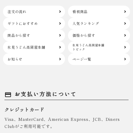
注文の流れ
看板商品
ギフトにおすすめ
人気ランキング
商品から探す
価格から探す
氷見うどん高岡屋本舗
氷見うどん高岡屋本舗
トピック
お知らせ
ページ一覧
お支払い方法について
payment
クレジットカード
Visa、MasterCard、American Express、JCB、Diners
Clubがご利用可能です。