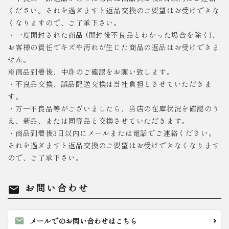
ください。それを過ぎますと返品交換のご要望はお受けできな
くなりますので、ご了承下さい。
・一度開封された商品 (開封後不良品とわかった場合を除く)、
お客様の責任でキズや汚れが生じた商品の返品はお受けできま
せん。
※商品到着後、中身のご確認をお願い致します。
・不良品交換、誤品配送交換は当社負担とさせていただきま
す。
・万一不良品等がございましたら、当店の在庫状況を確認のう
え、新品、または同等品と交換させていただきます。
・商品到着後3日以内にメールまたは電話でご連絡ください。
それを過ぎますと返品交換のご要望はお受けできなくなります
ので、ご了承下さい。
お問い合わせ
mail
mail
メールでのお問い合わせはこちら