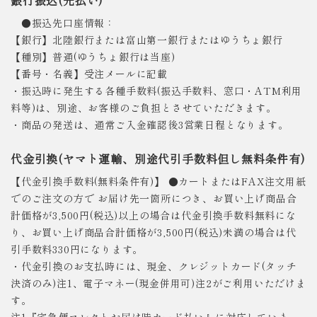
銀行振込(先払い)
●振込先口座情報：
【銀行】北陸銀行または富山第一銀行またはゆうちょ銀行
【種別】普通(ゆうちょ銀行は当座)
【番号・名義】受注メールに記載
・振込時に発生する各種手数料(振込手数料、窓口・ATM利用
料等)は、別途、お客様のご負担とさせていただきます。
・商品の発送は、通常ご入金確認後3営業日程となります。
代金引換(ヤマト運輸、別途代引手数料但し無料条件有)
【代金引換手数料(無料条件有)】 ●カートまたはFAX注文用紙
でのご注文の方で お届け先一箇所につき、お買い上げ商品合
計価格が3,500円(税込)以上の場合は代金引換手数料無料にな
り、お買い上げ商品合計価格が3,500円(税込)未満の場合は代
引手数料330円になります。
・代金引換のお支払時には、現金、クレジットカード(タッチ
決済のみ)注1、電子マネー(現金併用可)注2がご利用いただけま
す。