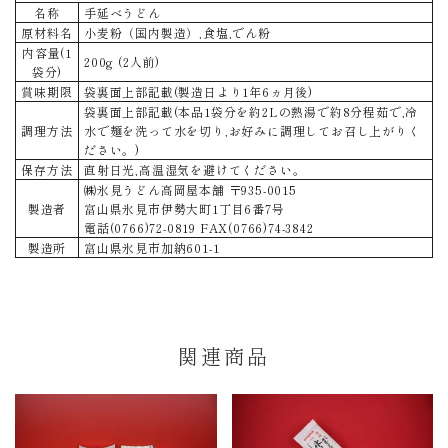
名称
手延べうどん
原材料名
小麦粉（国内製造）,食塩,でん粉
内容量(1
200g (2人前)
袋分)
賞味期限
袋裏面上部記載(製造日より1年6ヵ月後)
袋裏面上部記載(本品1袋分を約2Lの熱湯で約8分程茹で,冷
調理方法
水で麺を洗って水を切り,お好みに調理してお召し上がりく
ださい。)
保存方法
直射日光,高温湿気を避けてください。
㈱氷見うどん高岡屋本舗 〒935-0015
製造者
富山県氷見市伊勢大町1丁目6番7号
電話(0766)72-0819 FAX(0766)74-3842
製造所
富山県氷見市加納601-1
関連商品