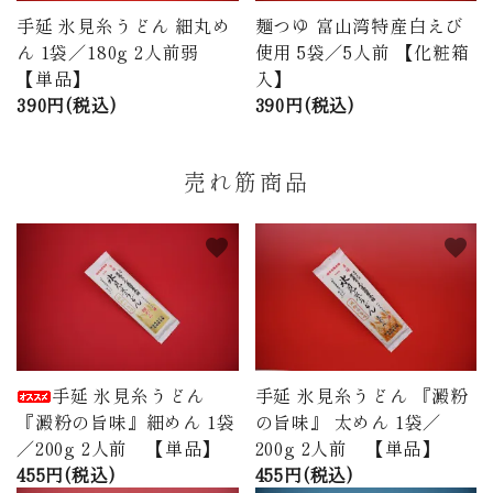
手延 氷見糸うどん 細丸め
麺つゆ 富山湾特産白えび
ん 1袋／180g 2人前弱
使用 5袋／5人前 【化粧箱
【単品】
入】
390円(税込)
390円(税込)
売れ筋商品
favorite
favorite
手延 氷見糸うどん
手延 氷見糸うどん 『澱粉
『澱粉の旨味』細めん 1袋
の旨味』 太めん 1袋／
／200g 2人前 【単品】
200g 2人前 【単品】
455円(税込)
455円(税込)