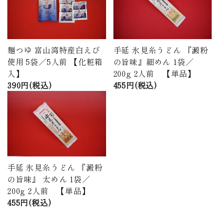
麺つゆ 富山湾特産白えび
手延 氷見糸うどん 『澱粉
使用 5袋／5人前 【化粧箱
の旨味』細めん 1袋／
入】
200g 2人前 【単品】
390円(税込)
455円(税込)
手延 氷見糸うどん 『澱粉
の旨味』 太めん 1袋／
200g 2人前 【単品】
455円(税込)