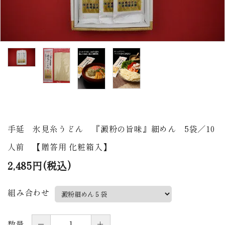
商品から探す
価格から探す
ご利用ガイド
プライバシーポリシー
特定商取引法について
手延 氷見糸うどん 『澱粉の旨味』細めん 5袋／10
お問い合わせ
人前 【贈答用 化粧箱入】
ページ一覧
2,485円(税込)
組み合わせ
－
＋
数量