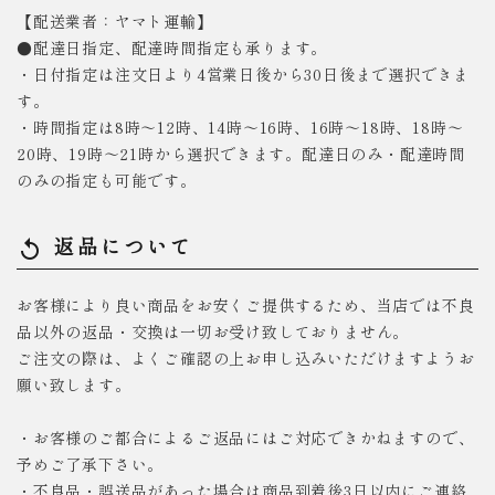
【配送業者：ヤマト運輸】
●配達日指定、配達時間指定も承ります。
・日付指定は注文日より4営業日後から30日後まで選択できま
す。
・時間指定は8時～12時、14時～16時、16時～18時、18時～
20時、19時～21時から選択できます。配達日のみ・配達時間
のみの指定も可能です。
返品について
replay
お客様により良い商品をお安くご提供するため、当店では不良
品以外の返品・交換は一切お受け致しておりません。
ご注文の際は、よくご確認の上お申し込みいただけますようお
願い致します。
・お客様のご都合によるご返品にはご対応できかねますので、
予めご了承下さい。
・不良品・誤送品があった場合は商品到着後3日以内にご連絡