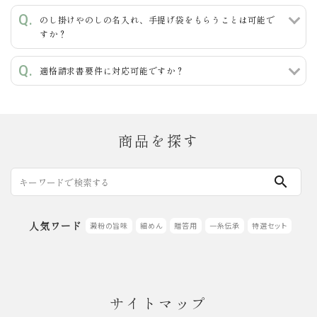
のし掛けやのしの名入れ、手提げ袋をもらうことは可能で
すか？
適格請求書要件に対応可能ですか？
商品を探す
search
人気ワード
澱粉の旨味
細めん
贈答用
一糸伝承
特選セット
サイトマップ