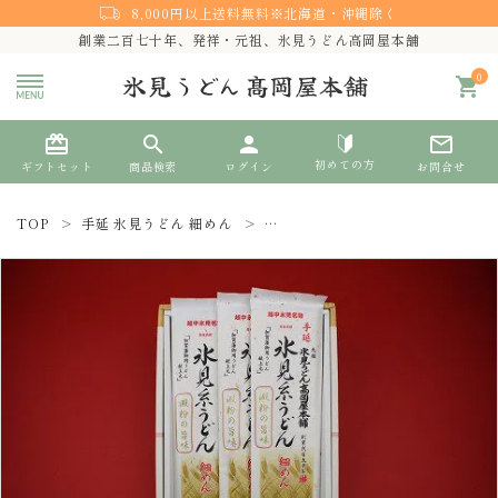
8,000円以上送料無料※北海道・沖縄除く
創業二百七十年、発祥・元祖、氷見うどん高岡屋本舗
0
shopping_cart
card_giftcard
search
person
mail_outline
初めての方
ギフトセット
商品検索
ログイン
お問合せ
TOP
手延 氷見うどん 細めん
手延 氷見糸うどん『澱粉の旨味』細
search
熨斗対応
ACCOUNT MENU
ようこそ ゲスト 様
meeting_room
person
ログイン
新規会員登録