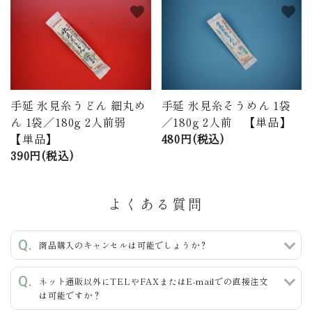
favorite
favorite
手延 氷見糸うどん 細丸め
手延 氷見糸そうめん 1袋
ん 1袋／180g 2人前弱
／180g 2人前 【単品】
【単品】
480円(税込)
390円(税込)
よくある質問
商品購入のキャンセルは可能でしょうか？
ネット通販以外にTELやFAXまたはE-mailでの直接注文
は可能ですか？