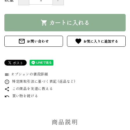
カートに入れる
shopping_cart
mail_outline
favorite
お問い合わせ
オプションの値段詳細
toc
特定商取引法に基づく表記 (返品など)
error_outline
この商品を友達に教える
share
買い物を続ける
undo
商品説明