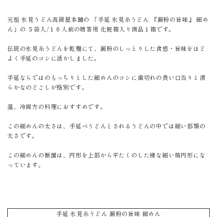
元祖 氷見うどん高岡屋本舗の 「手延 氷見糸うどん 『澱粉の旨味』 細め
ん」の ５袋入/１０人前の贈答用 化粧箱入り商品１箱です。
伝統の氷見糸うどんを乾麺にて、澱粉のしっとりした食感・旨味をほど
よく手延のコシに活かしました。
手延ならではのもっちりとした細めんのコシに歯切れの良い口当りと滑
らかなのどごしが格別です。
温、冷両方の料理におすすめです。
この細めんの太さは、手延べうどんとされるうどんの中では細い部類の
太さです。
この細めんの断面は、円形を上部から平たくのした様な細い楕円形にな
っています。
手延 氷見糸うどん 澱粉の旨味 細めん