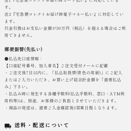
注1『宅急便コレクトお届け時カード払い』に対応していま
す。
注2『宅急便コレクトお届け時電子マネー払い』に対応してい
ます。
代金引換はお支払い金額が30万円（税込）を超える場合はご利
用できません。
郵便振替(先払い)
●払込先口座情報：
【口座記号番号、加入者名】ご注文受付メールに記載
・ご注文後7日以内に、「払込取扱票(青色の用紙)」にご記入
またはご入力いただき、お買い上げ総合計金額を「通常払込
み」下さい。
・払込み時に発生する各種手数料(払込手数料、窓口・ATM利
用料等)は、別途、お客様のご負担とさせていただきます。
・商品の発送は、通常ご入金確認後3営業日程となります。
送料・配送について
local_shipping