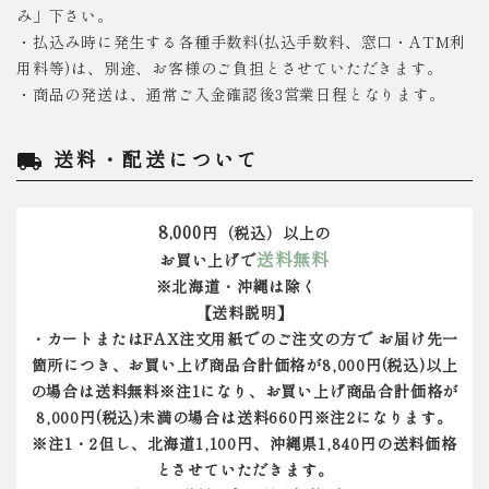
み」下さい。
・払込み時に発生する各種手数料(払込手数料、窓口・ATM利
用料等)は、別途、お客様のご負担とさせていただきます。
・商品の発送は、通常ご入金確認後3営業日程となります。
送料・配送について
local_shipping
8,000
円（税込）以上の
送料無料
お買い上げで
※北海道・沖縄は除く
【送料説明】
・カートまたはFAX注文用紙でのご注文の方で お届け先一
箇所につき、お買い上げ商品合計価格が8,000円(税込)以上
の場合は送料無料※注1になり、お買い上げ商品合計価格が
8,000円(税込)未満の場合は送料660円※注2になります。
※注1・2但し、北海道1,100円、沖縄県1,840円の送料価格
とさせていただきます。