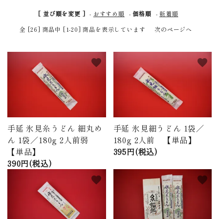
商品から探す
[ 並び順を変更 ]
-
おすすめ順
-
価格順
-
新着順
全 [26] 商品中 [1-20] 商品を表示しています
次のページへ
価格から探す
ご利用ガイド
favorite
favorite
プライバシーポリシー
特定商取引法について
手延 氷見糸うどん 細丸め
手延 氷見細うどん 1袋／
お問い合わせ
ん 1袋／180g 2人前弱
180g 2人前 【単品】
【単品】
395円(税込)
ページ一覧
390円(税込)
favorite
favorite