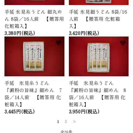
手延 氷見糸うどん 細丸め
手延 氷見細うどん 8袋/16
ん 8袋／16人前 【贈答用
人前 【贈答用 化粧箱
化粧箱入】
入】
3,380円(税込)
3,420円(税込)
favorite
favorite
手延 氷見糸うどん
手延 氷見糸うどん
『澱粉の旨味』細めん 7
『澱粉の旨味』細めん 8
袋／14人前 【贈答用 化
袋／16人前 【贈答用 化
粧箱入】
粧箱入】
3,445円(税込)
3,950円(税込)
1
2
>
全26件