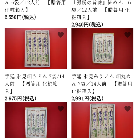
ん 6袋／12人前 【贈答用
『澱粉の旨味』細めん 6
化粧箱入】
袋／12人前 【贈答用 化
2,550円(税込)
粧箱入】
2,940円(税込)
favorite
favorite
手延 氷見細うどん 7袋/14
手延 氷見糸うどん 細丸め
人前 【贈答用 化粧箱
ん 7袋／14人前 【贈答用
入】
化粧箱入】
2,975円(税込)
2,991円(税込)
favorite
favorite