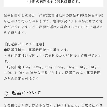
・上記の送料は全て税込価格です。
配達日指なしの場合、通常3営業日以内の商品発送(最短日発送)
を心がけて行っておりますが、在庫状況によりお待たせする場
合がございます。万一出荷が遅れる場合はE-mailにてご連絡さ
せて頂きます。
【配送業者：ヤマト運輸】
●配達日指定、配達時間指定も承ります。
・日付指定は注文日より4営業日後から30日後まで選択できま
す。
・時間指定は8時～12時、14時～16時、16時～18時、18時～
20時、19時～21時から選択できます。配達日のみ・配達時間
のみの指定も可能です。
返品について
replay
お客様により良い商品をお安くご提供するため、当店では不良