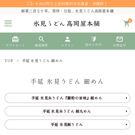
8,000円以上送料無料※北海道・沖縄除く
創業二百七十年、発祥・元祖、氷見うどん高岡屋本舗
0
shopping_cart
card_giftcard
search
person
mail_outline
初めての方
ギフトセット
商品検索
ログイン
お問合せ
TOP
手延 氷見うどん 細めん
search
手延 氷見うどん 細めん
熨斗対応
手延 氷見糸うどん『澱粉の旨味』細めん
ACCOUNT MENU
手延 氷見糸うどん 細丸めん
ようこそ ゲスト 様
手延 氷見細うどん
meeting_room
person
ログイン
新規会員登録