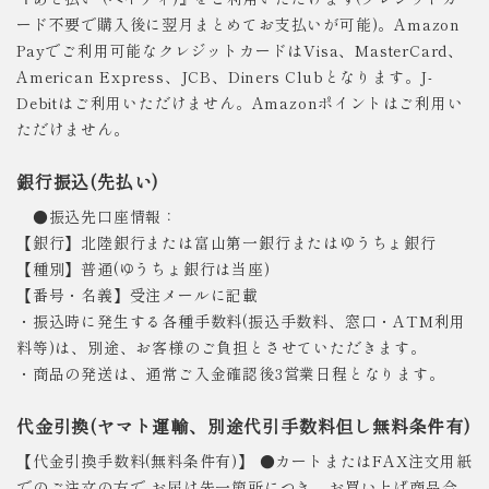
ード不要で購入後に翌月まとめてお支払いが可能)。Amazon
Payでご利用可能なクレジットカードはVisa、MasterCard、
American Express、JCB、Diners Clubとなります。J-
Debitはご利用いただけません。Amazonポイントはご利用い
ただけません。
銀行振込(先払い)
●振込先口座情報：
【銀行】北陸銀行または富山第一銀行またはゆうちょ銀行
【種別】普通(ゆうちょ銀行は当座)
【番号・名義】受注メールに記載
・振込時に発生する各種手数料(振込手数料、窓口・ATM利用
料等)は、別途、お客様のご負担とさせていただきます。
・商品の発送は、通常ご入金確認後3営業日程となります。
代金引換(ヤマト運輸、別途代引手数料但し無料条件有)
【代金引換手数料(無料条件有)】 ●カートまたはFAX注文用紙
でのご注文の方で お届け先一箇所につき、お買い上げ商品合