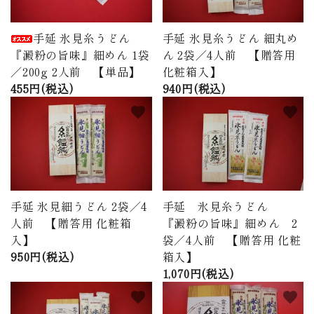
手延 氷見糸うどん
手延 氷見糸うどん 細丸め
『澱粉の旨味』細めん 1袋
ん 2袋／4人前 【贈答用
／200g 2人前 【単品】
化粧箱入】
455円(税込)
940円(税込)
favorite
favorite
手延 氷見細うどん 2袋／4
手延 氷見糸うどん
人前 【贈答用 化粧箱
『澱粉の旨味』細めん 2
入】
袋／4人前 【贈答用 化粧
950円(税込)
箱入】
1,070円(税込)
favorite
favorite