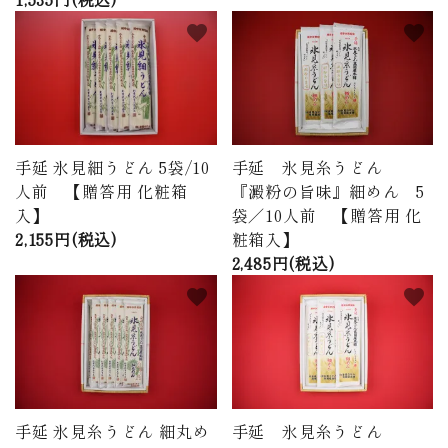
favorite
favorite
手延 氷見細うどん 5袋/10
手延 氷見糸うどん
人前 【贈答用 化粧箱
『澱粉の旨味』細めん 5
入】
袋／10人前 【贈答用 化
2,155円(税込)
粧箱入】
2,485円(税込)
favorite
favorite
手延 氷見糸うどん 細丸め
手延 氷見糸うどん