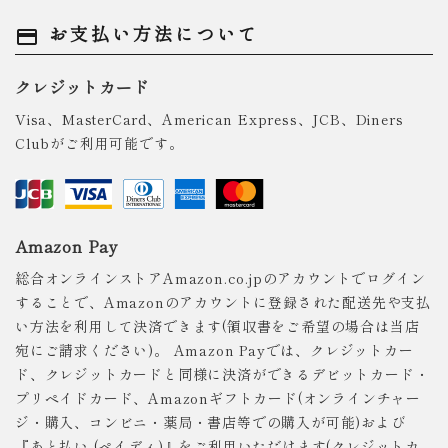
お支払い方法について
payment
クレジットカード
Visa、MasterCard、American Express、JCB、Diners
Clubがご利用可能です。
Amazon Pay
総合オンラインストアAmazon.co.jpのアカウントでログイン
することで、Amazonのアカウントに登録された配送先や支払
い方法を利用して決済できます(領収書をご希望の場合は当店
宛にご請求ください)。 Amazon Payでは、クレジットカー
ド、クレジットカードと同様に決済ができるデビットカード・
プリペイドカード、Amazonギフトカード(オンラインチャー
ジ・購入、コンビニ・薬局・書店等での購入が可能)および
『あと払い (ペイディ)』をご利用いただけます(クレジットカ