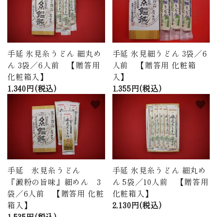
手延 氷見糸うどん 細丸め
手延 氷見細うどん 3袋／6
ん 3袋／6人前 【贈答用
人前 【贈答用 化粧箱
化粧箱入】
入】
1,340円(税込)
1,355円(税込)
favorite
favorite
手延 氷見糸うどん
手延 氷見糸うどん 細丸め
『澱粉の旨味』細めん 3
ん 5袋／10人前 【贈答用
袋／6人前 【贈答用 化粧
化粧箱入】
箱入】
2,130円(税込)
1,535円(税込)