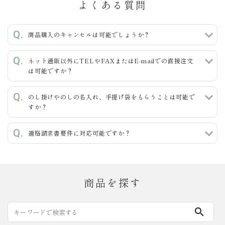
よくある質問
キーワード
商品購入のキャンセルは可能でしょうか？
ネット通販以外にTELやFAXまたはE-mailでの直接注文
カテゴリー
は可能ですか？
のし掛けやのしの名入れ、手提げ袋をもらうことは可能で
すか？
検索する
適格請求書要件に対応可能ですか？
商品を探す
search