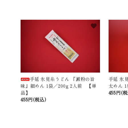
favorite
手延 氷見糸うどん 『澱粉の旨
手延 氷
味』細めん 1袋／200g 2人前 【単
太めん 1
品】
455円(税
455円(税込)