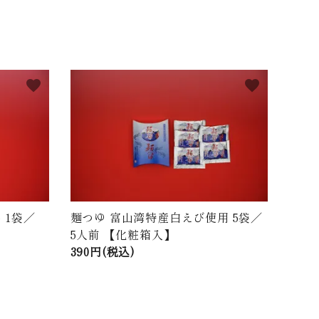
favorite
favorite
 1袋／
麺つゆ 富山湾特産白えび使用 5袋／
5人前 【化粧箱入】
390円(税込)