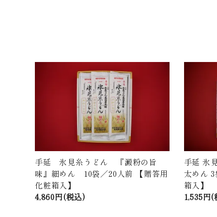
手延 氷見糸うどん 『澱粉の旨
手延 氷
味』細めん 10袋／20人前 【贈答用
太めん 
化粧箱入】
箱入】
4,860円(税込)
1,535円