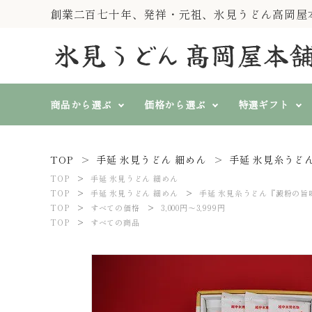
創業二百七十年、発祥・元祖、氷見うどん高岡屋
商品から選ぶ
価格から選ぶ
特選ギフト
TOP
手延 氷見うどん 細めん
手延 氷見糸うど
純手製 氷見糸うどん
すべての価格
特選ギフト
『一糸伝承』
TOP
手延 氷見うどん 細めん
search
3,000円～3,999円
4,000円
TOP
手延 氷見うどん 細めん
手延 氷見糸うどん『澱粉の旨
山いも入そば、そうめん、
TOP
すべての価格
3,000円～3,999円
冷むぎ(冷めん)
TOP
すべての商品
春秋冬に
熨斗対応
ト
氷見うどん等 単品商品
ACCOUNT MENU
ようこそ ゲスト 様