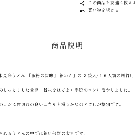
この商品を友達に教え
share
買い物を続ける
undo
商品説明
 氷見糸うどん 『澱粉の旨味』 細めん」の ８袋入/１６人前の贈答
のしっとりした食感・旨味をほどよく手延のコシに活かしました。
のコシに歯切れの良い口当りと滑らかなのどごしが格別です。
されるうどんの中では細い部類の太さです。