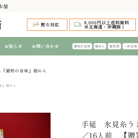
本舗
8,000円以上送料無料
熨斗対応
※北海道・沖縄除く
お知らせ
お問い合わせ
澱粉の旨味
細めん
贈答用
一糸伝承
ん『澱粉の旨味』細めん
手延 氷見うどん
 全商品
～999円
1,000円台 特選ギフト
1,000円～1,
2,
手延 氷見うどん 細めん
細めん(風味つき)
台 特選ギフト
4,000円～4,999円
5,000円台 特選ギフト
5,000円～5,
6,
味』細めん
特選ギフト
ふし・切れはし麺
おすすめのギフ
手延 氷見糸う
／16人前 【贈