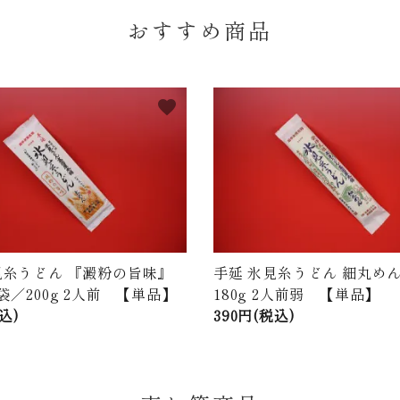
おすすめ商品
favorite
見糸うどん 『澱粉の旨味』
手延 氷見糸うどん 細丸めん
袋／200g 2人前 【単品】
180g 2人前弱 【単品】
込)
390円(税込)