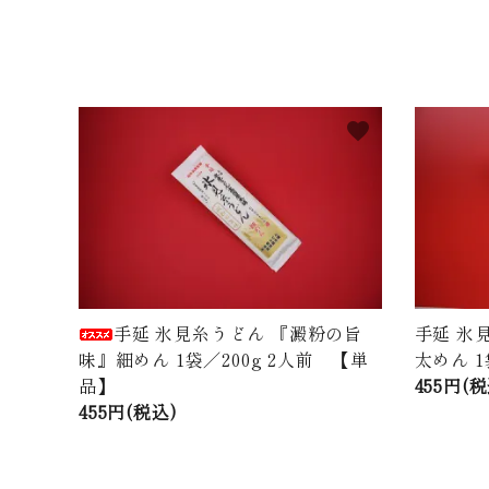
favorite
手延 氷見糸うどん 『澱粉の旨
手延 氷
味』細めん 1袋／200g 2人前 【単
太めん 1
品】
455円(税
455円(税込)