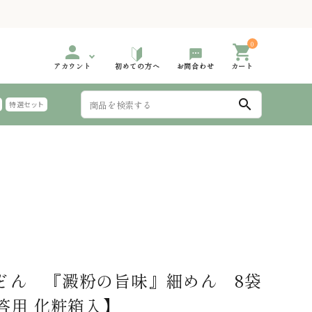
0
person
shopping_cart
アカウント
初めての方へ
お問合わせ
カート
search
特選セット
999円
000円台 特選ギフト
2,000円～2,999円
3,000円台 特選ギフト
手延 氷見うどん 太めん
999円
000円台 特選ギフト
6,000円～
夏におすすめのギフト
麺つゆ
どん 『澱粉の旨味』細めん 8袋
答用 化粧箱入】