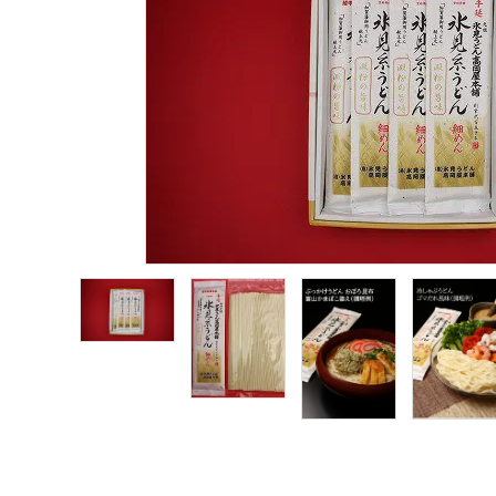
meeting_room
person
ログイン
新規会員登録
商品から探す
価格から探す
ご利用ガイド
プライバシーポリシー
特定商取引法について
お問い合わせ
ページ一覧