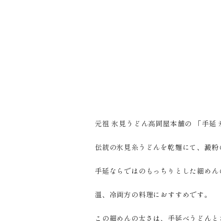
元祖 氷見うどん高岡屋本舗の 「手延
伝統の氷見糸うどんを乾麺にて、澱粉
手延ならではのもっちりとした細めん
温、冷両方の料理におすすめです。
この細めんの太さは、手延べうどんと