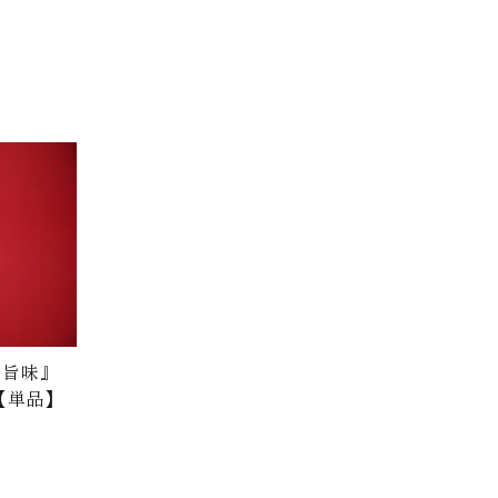
の旨味』
 【単品】