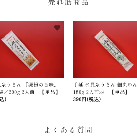
売れ筋商品
favorite
見糸うどん 『澱粉の旨味』
手延 氷見糸うどん 細丸めん
袋／200g 2人前 【単品】
180g 2人前弱 【単品】
込)
390円(税込)
よくある質問