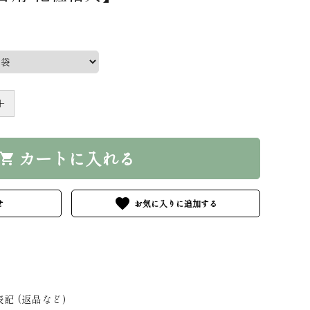
＋
カートに入れる
hopping_cart
favorite
せ
記 (返品など)