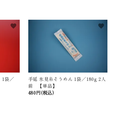
favorite
favorite
 1袋／
手延 氷見糸そうめん 1袋／180g 2人
前 【単品】
480円(税込)