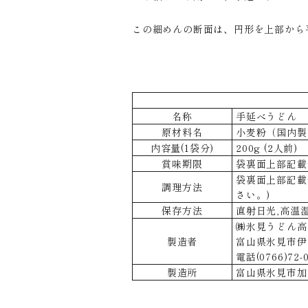
この細めんの断面は、円形を上部から
名称
手延べうどん
原材料名
小麦粉（国内製
内容量(1袋分)
200g (2人前)
賞味期限
袋裏面上部記載
袋裏面上部記載
調理方法
さい。)
保存方法
直射日光,高温
㈱氷見うどん高岡屋
製造者
富山県氷見市伊
電話(0766)72-0
製造所
富山県氷見市加納