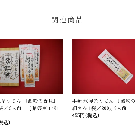
関連商品
見糸うどん 『澱粉の旨味』
手延 氷見糸うどん 『澱粉
3袋／6人前 【贈答用 化粧
細めん 1袋／200g 2人前
455円(税込)
(税込)