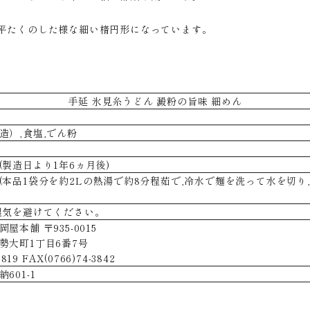
平たくのした様な細い楕円形になっています。
手延 氷見糸うどん 澱粉の旨味 細めん
造）,食塩,でん粉
(製造日より1年6ヵ月後)
(本品1袋分を約2Lの熱湯で約8分程茹で,冷水で麺を洗って水を切
湿気を避けてください。
本舗 〒935-0015
勢大町1丁目6番7号
819 FAX(0766)74-3842
601-1