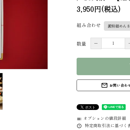
3,950円(税込)
組み合わせ
－
数量
s
mail_outline
お問い合わ
オプションの値段詳細
toc
特定商取引法に基づく表
error_outline