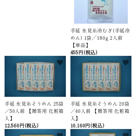
手延 氷見糸冷むぎ(手延冷
めん) 1袋／180g 2人前
【単品】
455円(税込)
favorite
favorite
手延 氷見糸そうめん 25袋
手延 氷見糸そうめん 20袋
／50人前 【贈答用 化粧箱
／40人前 【贈答用 化粧箱
入】
入】
12,560円(税込)
10,160円(税込)
favorite
favorite