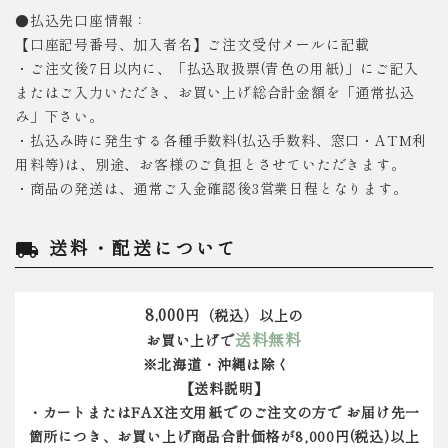
●払込先口座情報：
【口座記号番号、加入者名】ご注文受付メールに記載
・ご注文後7日以内に、「払込取扱票(青色の用紙)」にご記入
またはご入力いただき、お買い上げ総合計金額を「通常払込
み」下さい。
・払込み時に発生する各種手数料(払込手数料、窓口・ATM利
用料等)は、別途、お客様のご負担とさせていただきます。
・商品の発送は、通常ご入金確認後3営業日程となります。
送料・配送について
local_shipping
8,000
円（税込）以上の
送料無料
お買い上げで
※北海道・沖縄は除く
【送料説明】
・カートまたはFAX注文用紙でのご注文の方で お届け先一
箇所につき、お買い上げ商品合計価格が8,000円(税込)以上