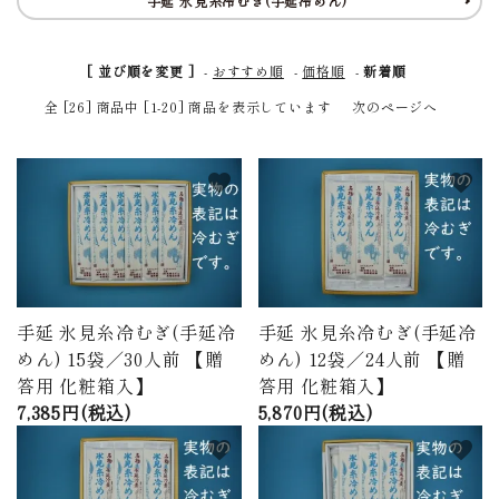
手延 氷見糸冷むぎ(手延冷めん)
商品から探す
[ 並び順を変更 ]
-
おすすめ順
-
価格順
-
新着順
価格から探す
全 [26] 商品中 [1-20] 商品を表示しています
次のページへ
ご利用ガイド
favorite
favorite
プライバシーポリシー
特定商取引法について
お問い合わせ
手延 氷見糸冷むぎ(手延冷
手延 氷見糸冷むぎ(手延冷
ページ一覧
めん) 15袋／30人前 【贈
めん) 12袋／24人前 【贈
答用 化粧箱入】
答用 化粧箱入】
7,385円(税込)
5,870円(税込)
favorite
favorite