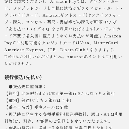
宛にご請求ください)。 Amazon Payでは、クレジットカー
ド、クレジットカードと同様に決済ができるデビットカード・
プリペイドカード、Amazonギフトカード(オンラインチャー
ジ・購入、コンビニ・薬局・書店等での購入が可能)および
『あと払い (ペイディ)』をご利用いただけます(クレジットカ
ード不要で購入後に翌月まとめてお支払いが可能)。Amazon
Payでご利用可能なクレジットカードはVisa、MasterCard、
American Express、JCB、Diners Clubとなります。J-
Debitはご利用いただけません。Amazonポイントはご利用い
ただけません。
銀行振込(先払い)
●振込先口座情報：
【銀行】北陸銀行または富山第一銀行またはゆうちょ銀行
【種別】普通(ゆうちょ銀行は当座)
【番号・名義】受注メールに記載
・振込時に発生する各種手数料(振込手数料、窓口・ATM利用
料等)は、別途、お客様のご負担とさせていただきます。
・商品の発送は、通常ご入金確認後3営業日程となります。