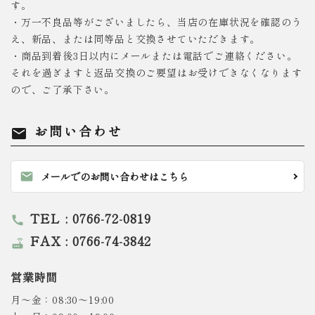
す。
・万一不良品等がございましたら、当店の在庫状況を確認のう
え、新品、または同等品と交換させていただきます。
・商品到着後3日以内にメールまたは電話でご連絡ください。
それを過ぎますと返品交換のご要望はお受けできなくなります
ので、ご了承下さい。
お問い合わせ
mail
mail
メールでのお問い合わせはこちら
TEL : 0766-72-0819
call
FAX : 0766-74-3842
router
営業時間
月～金：08:30～19:00