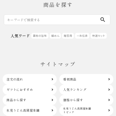
商品を探す
search
人気ワード
澱粉の旨味
細めん
贈答用
一糸伝承
特選セット
サイトマップ
注文の流れ
看板商品
ギフトにおすすめ
人気ランキング
商品から探す
価格から探す
氷見うどん高岡屋本舗
氷見うどん高岡屋本舗
トピック