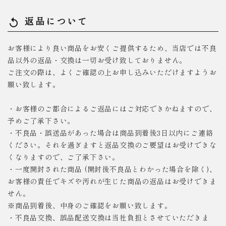
返品について
replay
お客様により良い商品をお安くご提供するため、当店では不良
品以外の返品・交換は一切お受け致しておりません。
ご注文の際は、よくご確認の上お申し込みいただけますようお
願い致します。
・お客様のご都合によるご返品にはご対応できかねますので、
予めご了承下さい。
・不良品・誤送品があった場合は商品到着後3日以内にご連絡
ください。それを過ぎますと返品交換のご要望はお受けできな
くなりますので、ご了承下さい。
・一度開封された商品 (開封後不良品とわかった場合を除く)、
お客様の責任でキズや汚れが生じた商品の返品はお受けできま
せん。
※商品到着後、中身のご確認をお願い致します。
・不良品交換、誤品配送交換は当社負担とさせていただきま