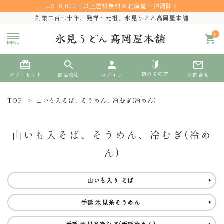
8,000円以上送料無料※北海道・沖縄除く
創業二百七十年、発祥・元祖、氷見うどん高岡屋本舗
0
shopping_cart
card_giftcard
search
person
mail_outline
初めての方
ギフトセット
商品検索
ログイン
お問合せ
TOP
山いも入そば、そうめん、冷むぎ(冷めん)
search
山いも入そば、そうめん、冷むぎ(冷め
熨斗対応
ん)
ACCOUNT MENU
山いも入り そば
ようこそ ゲスト 様
手延 氷見糸そうめん
meeting_room
person
ログイン
新規会員登録