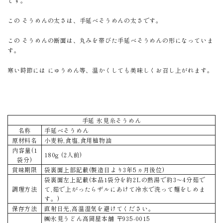
です。
この そうめんの太さは、手延べそうめんの太さです。
この そうめんの断面は、丸みを帯びた手延べそうめんの形になっていま
す。
寒い時節には にゅうめん等、温かくしても美味しくお召し上がれます。
手延 氷見糸そうめん
名称
手延べそうめん
原材料名
小麦粉,食塩,食用植物油
内容量(1
180g (2人前)
袋分)
賞味期限
袋裏面上部記載(製造日より3年5ヵ月後位)
袋裏面左上記載(本品1袋分を約2Lの熱湯で約3～4分茹で
調理方法
て,茹で上がったらザルにあけて冷水で洗って麺をしめま
す。)
保存方法
直射日光,高温湿気を避けてください。
㈱氷見うどん高岡屋本舗 〒935-0015