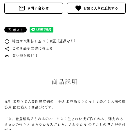
mail_outline
favorite
お問い合わせ
特定商取引法に基づく表記 (返品など)
error_outline
この商品を友達に教える
share
買い物を続ける
undo
商品説明
元祖 氷見うどん高岡屋本舗の「手延 氷見糸そうめん」２袋／４人前の贈
答用 化粧箱入り商品1箱です。
古来、能登輪島そうめんのルーツより生まれた技で作られる、弾力のあ
るコシの強さと まろやかな舌ざわり、さわやかな のどごしの良さが格別