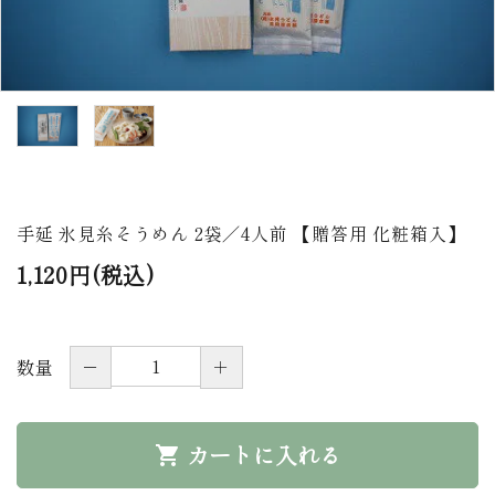
商品から探す
価格から探す
ご利用ガイド
プライバシーポリシー
手延 氷見糸そうめん 2袋／4人前 【贈答用 化粧箱入】
特定商取引法について
1,120円(税込)
お問い合わせ
ページ一覧
－
＋
数量
カートに入れる
shopping_cart