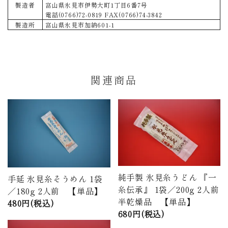
製造者
富山県氷見市伊勢大町1丁目6番7号
電話(0766)72-0819 FAX(0766)74-3842
製造所
富山県氷見市加納601-1
関連商品
純手製 氷見糸うどん 『一
手延 氷見糸そうめん 1袋
糸伝承』 1袋／200g 2人前
／180g 2人前 【単品】
半乾燥品 【単品】
480円(税込)
680円(税込)