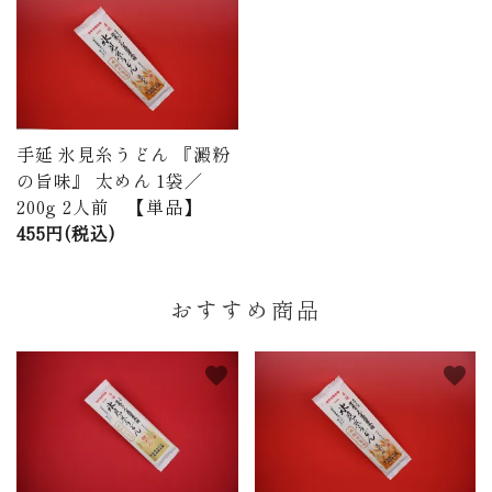
手延 氷見糸うどん 『澱粉
の旨味』 太めん 1袋／
200g 2人前 【単品】
455円(税込)
おすすめ商品
favorite
favorite