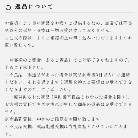
返品について
replay
お客様により良い商品をお安くご提供するため、当店では不良
品以外の返品・交換は一切お受け致しておりません。
ご注文の際は、よくご確認の上お申し込みいただけますようお
願い致します。
・お客様のご都合によるご返品にはご対応できかねますので、
予めご了承下さい。
・不良品・誤送品があった場合は商品到着後3日以内にご連絡
ください。それを過ぎますと返品交換のご要望はお受けできな
くなりますので、ご了承下さい。
・一度開封された商品 (開封後不良品とわかった場合を除く)、
お客様の責任でキズや汚れが生じた商品の返品はお受けできま
せん。
※商品到着後、中身のご確認をお願い致します。
・不良品交換、誤品配送交換は当社負担とさせていただきま
す。