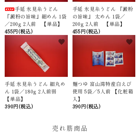
手延 氷見糸うどん
手延 氷見糸うどん 『澱粉
『澱粉の旨味』細めん 1袋
の旨味』 太めん 1袋／
／200g 2人前 【単品】
200g 2人前 【単品】
455円(税込)
455円(税込)
favorite
favorite
手延 氷見糸うどん 細丸め
麺つゆ 富山湾特産白えび
ん 1袋／180g 2人前弱
使用 5袋／5人前 【化粧箱
【単品】
入】
390円(税込)
390円(税込)
売れ筋商品