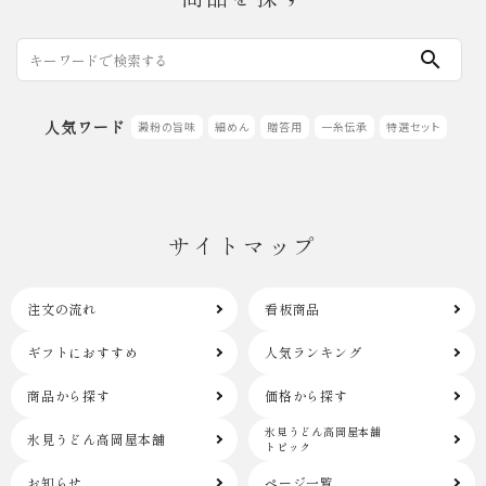
search
人気ワード
澱粉の旨味
細めん
贈答用
一糸伝承
特選セット
サイトマップ
注文の流れ
看板商品
ギフトにおすすめ
人気ランキング
商品から探す
価格から探す
氷見うどん高岡屋本舗
氷見うどん高岡屋本舗
トピック
お知らせ
ページ一覧