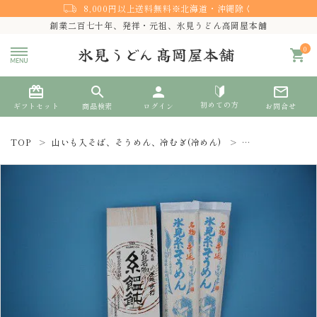
8,000円以上送料無料※北海道・沖縄除く
創業二百七十年、発祥・元祖、氷見うどん高岡屋本舗
0
shopping_cart
card_giftcard
search
person
mail_outline
初めての方
ギフトセット
商品検索
ログイン
お問合せ
TOP
山いも入そば、そうめん、冷むぎ(冷めん)
手延 氷見糸そう
search
熨斗対応
ACCOUNT MENU
ようこそ ゲスト 様
meeting_room
person
ログイン
新規会員登録