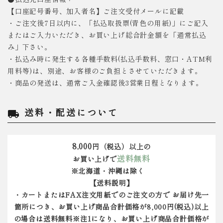
【口座記号番号、加入者名】ご注文受付メールに記載
・ご注文後7日以内に、「払込取扱票(青色の用紙)」にご記入
またはご入力いただき、お買い上げ総合計金額を「通常払込
み」下さい。
・払込み時に発生する各種手数料(払込手数料、窓口・ATM利
用料等)は、別途、お客様のご負担とさせていただきます。
・商品の発送は、通常ご入金確認後3営業日程となります。
送料・配送について
local_shipping
8,000
円（税込）以上の
送料無料
お買い上げで
※北海道・沖縄は除く
【送料説明】
・カートまたはFAX注文用紙でのご注文の方で お届け先一
箇所につき、お買い上げ商品合計価格が8,000円(税込)以上
の場合は送料無料※注1になり、お買い上げ商品合計価格が