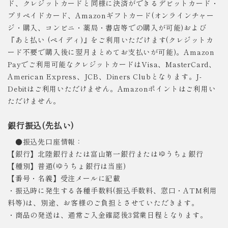
ド、クレジットカードと同様に決済ができるデビットカード・
プリペイドカード、Amazonギフトカード(オンラインチャー
ジ・購入、コンビニ・薬局・書店等での購入が可能)および
『あと払い (ペイディ)』をご利用いただけます(クレジットカ
ード不要で購入後に翌月まとめてお支払いが可能)。Amazon
Payでご利用可能なクレジットカードはVisa、MasterCard、
American Express、JCB、Diners Clubとなります。J-
Debitはご利用いただけません。Amazonポイントはご利用い
ただけません。
銀行振込(先払い)
●振込先口座情報：
【銀行】北陸銀行または富山第一銀行またはゆうちょ銀行
【種別】普通(ゆうちょ銀行は当座)
【番号・名義】受注メールに記載
・振込時に発生する各種手数料(振込手数料、窓口・ATM利用
料等)は、別途、お客様のご負担とさせていただきます。
・商品の発送は、通常ご入金確認後3営業日程となります。