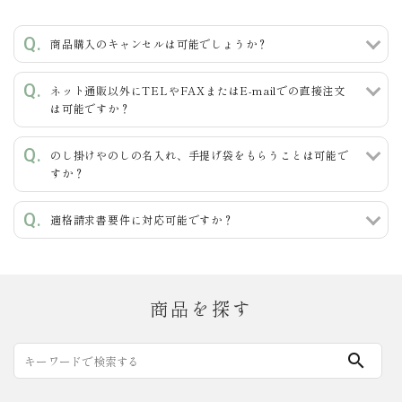
キーワード
商品購入のキャンセルは可能でしょうか？
ネット通販以外にTELやFAXまたはE-mailでの直接注文
カテゴリー
は可能ですか？
のし掛けやのしの名入れ、手提げ袋をもらうことは可能で
すか？
検索する
適格請求書要件に対応可能ですか？
商品を探す
search