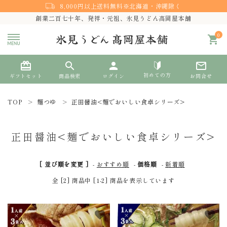
8,000円以上送料無料※北海道・沖縄除く
創業二百七十年、発祥・元祖、氷見うどん高岡屋本舗
0
shopping_cart
card_giftcard
search
person
mail_outline
初めての方
ギフトセット
商品検索
ログイン
お問合せ
TOP
麺つゆ
正田醤油<麺でおいしい食卓シリーズ>
search
正田醤油<麺でおいしい食卓シリーズ>
熨斗対応
[ 並び順を変更 ]
-
おすすめ順
-
価格順
-
新着順
ACCOUNT MENU
全 [2] 商品中 [1-2] 商品を表示しています
ようこそ ゲスト 様
meeting_room
person
favorite
favorite
ログイン
新規会員登録