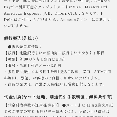
ード不要で購入後に翌月まとめてお支払いが可能)。Amazon
Payでご利用可能なクレジットカードはVisa、MasterCard、
American Express、JCB、Diners Clubとなります。J-
Debitはご利用いただけません。Amazonポイントはご利用い
ただけません。
銀行振込(先払い)
●振込先口座情報：
【銀行】北陸銀行または富山第一銀行またはゆうちょ銀行
【種別】普通(ゆうちょ銀行は当座)
【番号・名義】受注メールに記載
・振込時に発生する各種手数料(振込手数料、窓口・ATM利用
料等)は、別途、お客様のご負担とさせていただきます。
・商品の発送は、通常ご入金確認後3営業日程となります。
代金引換(ヤマト運輸、別途代引手数料但し無料条件有)
【代金引換手数料(無料条件有)】 ●カートまたはFAX注文用紙
でのご注文の方で お届け先一箇所につき、お買い上げ商品合