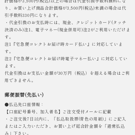
計価格が3,500円(税込)以上の場合は代金引換手数料無料にな
り、お買い上げ商品合計価格が3,500円(税込)未満の場合は代
引手数料330円になります。
・代金引換のお支払時には、現金、クレジットカード(タッチ
決済のみ)注1、電子マネー(現金併用可)注2がご利用いただけま
す。
注1『宅急便コレクトお届け時カード払い』に対応していま
す。
注2『宅急便コレクトお届け時電子マネー払い』に対応してい
ます。
代金引換はお支払い金額が30万円（税込）を超える場合はご利
用できません。
郵便振替(先払い)
●払込先口座情報：
【口座記号番号、加入者名】ご注文受付メールに記載
・ご注文後7日以内に、「払込取扱票(青色の用紙)」にご記入
またはご入力いただき、お買い上げ総合計金額を「通常払込
み」下さい。