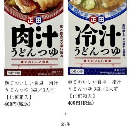
商品から探す
価格から探す
ご利用ガイド
プライバシーポリシー
特定商取引法について
お問い合わせ
麺でおいしい食卓 冷汁
麺でおいしい食卓 肉汁
うどんつゆ 3袋／3人前
うどんつゆ 3袋／3人前
ページ一覧
【化粧箱入】
【化粧箱入】
400円(税込)
400円(税込)
1
全2件