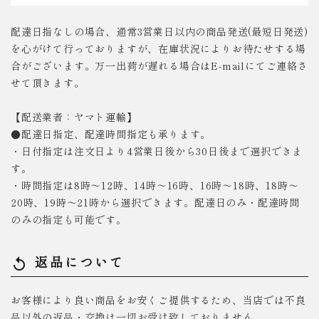
配達日指なしの場合、通常3営業日以内の商品発送(最短日発送)
を心がけて行っておりますが、在庫状況によりお待たせする場
合がございます。万一出荷が遅れる場合はE-mailにてご連絡さ
せて頂きます。
【配送業者：ヤマト運輸】
●配達日指定、配達時間指定も承ります。
・日付指定は注文日より4営業日後から30日後まで選択できま
す。
・時間指定は8時～12時、14時～16時、16時～18時、18時～
20時、19時～21時から選択できます。配達日のみ・配達時間
のみの指定も可能です。
返品について
replay
お客様により良い商品をお安くご提供するため、当店では不良
品以外の返品・交換は一切お受け致しておりません。