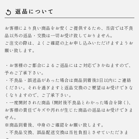
返品について
replay
お客様により良い商品をお安くご提供するため、当店では不良
品以外の返品・交換は一切お受け致しておりません。
ご注文の際は、よくご確認の上お申し込みいただけますようお
願い致します。
・お客様のご都合によるご返品にはご対応できかねますので、
予めご了承下さい。
・不良品・誤送品があった場合は商品到着後3日以内にご連絡
ください。それを過ぎますと返品交換のご要望はお受けできな
くなりますので、ご了承下さい。
・一度開封された商品 (開封後不良品とわかった場合を除く)、
お客様の責任でキズや汚れが生じた商品の返品はお受けできま
せん。
※商品到着後、中身のご確認をお願い致します。
・不良品交換、誤品配送交換は当社負担とさせていただきま