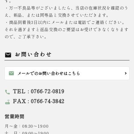
す。
・万一不良品等がございましたら、当店の在庫状況を確認のう
え、新品、または同等品と交換させていただきます。
・商品到着後3日以内にメールまたは電話でご連絡ください。
それを過ぎますと返品交換のご要望はお受けできなくなります
ので、ご了承下さい。
お問い合わせ
mail
mail
メールでのお問い合わせはこちら
TEL : 0766-72-0819
call
FAX : 0766-74-3842
router
営業時間
月～金：08:30～19:00
土、日：09:00～19:00