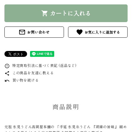
カートに入れる
shopping_cart
mail_outline
favorite
お問い合わせ
特定商取引法に基づく表記 (返品など)
error_outline
この商品を友達に教える
share
買い物を続ける
undo
商品説明
元祖 氷見うどん高岡屋本舗の 「手延 氷見糸うどん 『胡麻の旨味』 細め