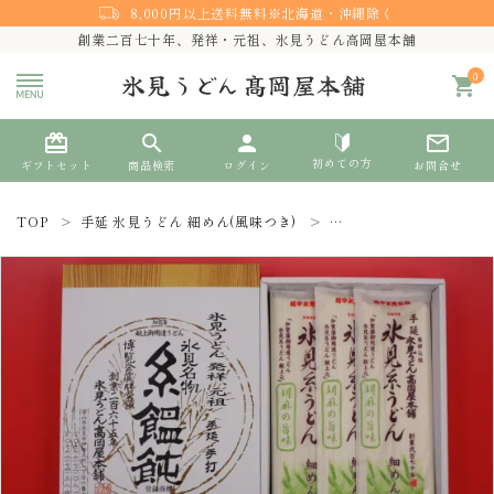
8,000円以上送料無料※北海道・沖縄除く
創業二百七十年、発祥・元祖、氷見うどん高岡屋本舗
0
shopping_cart
card_giftcard
search
person
mail_outline
初めての方
ギフトセット
商品検索
ログイン
お問合せ
TOP
手延 氷見うどん 細めん(風味つき)
手延 氷見糸うどん『胡麻
search
熨斗対応
ACCOUNT MENU
ようこそ ゲスト 様
meeting_room
person
ログイン
新規会員登録