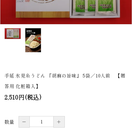
商品から探す
価格から探す
ご利用ガイド
プライバシーポリシー
特定商取引法について
手延 氷見糸うどん 『胡麻の旨味』 5袋／10人前 【贈
お問い合わせ
答用 化粧箱入】
ページ一覧
2,510円(税込)
－
＋
数量