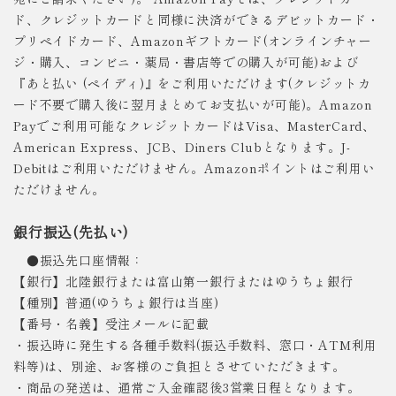
ド、クレジットカードと同様に決済ができるデビットカード・
プリペイドカード、Amazonギフトカード(オンラインチャー
ジ・購入、コンビニ・薬局・書店等での購入が可能)および
『あと払い (ペイディ)』をご利用いただけます(クレジットカ
ード不要で購入後に翌月まとめてお支払いが可能)。Amazon
Payでご利用可能なクレジットカードはVisa、MasterCard、
American Express、JCB、Diners Clubとなります。J-
Debitはご利用いただけません。Amazonポイントはご利用い
ただけません。
銀行振込(先払い)
●振込先口座情報：
【銀行】北陸銀行または富山第一銀行またはゆうちょ銀行
【種別】普通(ゆうちょ銀行は当座)
【番号・名義】受注メールに記載
・振込時に発生する各種手数料(振込手数料、窓口・ATM利用
料等)は、別途、お客様のご負担とさせていただきます。
・商品の発送は、通常ご入金確認後3営業日程となります。