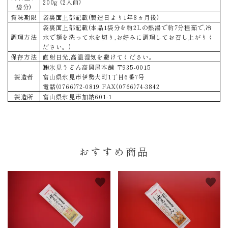
200g (2人前)
袋分)
賞味期限
袋裏面上部記載(製造日より1年8ヵ月後)
袋裏面上部記載(本品1袋分を約2Lの熱湯で約7分程茹で,冷
調理方法
水で麺を洗って水を切り,お好みに調理してお召し上がりく
ださい。)
保存方法
直射日光,高温湿気を避けてください。
㈱氷見うどん高岡屋本舗 〒935-0015
製造者
富山県氷見市伊勢大町1丁目6番7号
電話(0766)72-0819 FAX(0766)74-3842
製造所
富山県氷見市加納601-1
おすすめ商品
favorite
favorite