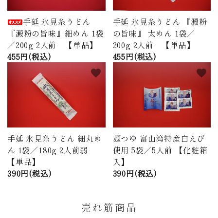
手延 氷見糸うどん
手延 氷見糸うどん 『澱粉
『澱粉の旨味』細めん 1袋
の旨味』 太めん 1袋／
／200g 2人前 【単品】
200g 2人前 【単品】
455円(税込)
455円(税込)
favorite
favorite
手延 氷見糸うどん 細丸め
麺つゆ 富山湾特産白えび
ん 1袋／180g 2人前弱
使用 5袋／5人前 【化粧箱
【単品】
入】
390円(税込)
390円(税込)
売れ筋商品