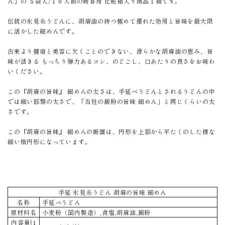
ん」の ５袋入/１０人前の贈答用 化粧箱入り商品１箱です。
伝統の氷見糸うどんに、胡麻油の持つ極めて優れた効用と旨味を最大限
に活かした細めんです。
古来より健康と美容に欠くことのできない、滑らかな胡麻油の恵み、旨
味が活きる もっちり弾力あるコシ、のどごし、口あたりの良さをお味わ
いください。
この『胡麻の旨味』 細めんの太さは、手延べうどんとされるうどんの中
では細い部類の太さで、「当社の澱粉の旨味 細めん」と同じくらいの太
さです。
この『胡麻の旨味』 細めんの断面は、円形を上部から平たくのした様な
細い楕円形になっています。
手延 氷見糸うどん 胡麻の旨味 細めん
名称
手延べうどん
原材料名
小麦粉（国内製造）,食塩,胡麻油,澱粉
内容量(1