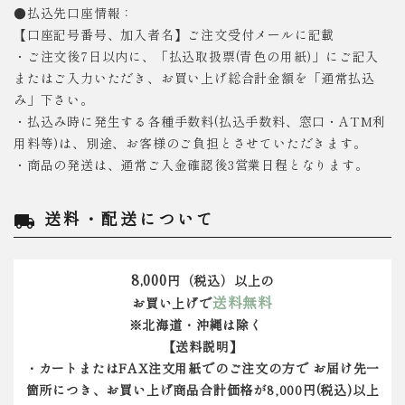
●払込先口座情報：
【口座記号番号、加入者名】ご注文受付メールに記載
・ご注文後7日以内に、「払込取扱票(青色の用紙)」にご記入
またはご入力いただき、お買い上げ総合計金額を「通常払込
み」下さい。
・払込み時に発生する各種手数料(払込手数料、窓口・ATM利
用料等)は、別途、お客様のご負担とさせていただきます。
・商品の発送は、通常ご入金確認後3営業日程となります。
送料・配送について
local_shipping
8,000
円（税込）以上の
送料無料
お買い上げで
※北海道・沖縄は除く
【送料説明】
・カートまたはFAX注文用紙でのご注文の方で お届け先一
箇所につき、お買い上げ商品合計価格が8,000円(税込)以上