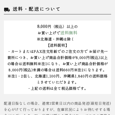
送料・配送について
local_shipping
8,000
円（税込）以上の
送料無料
お買い上げで
※北海道・沖縄は除く
【送料説明】
・カートまたはFAX注文用紙でのご注文の方で お届け先一
箇所につき、お買い上げ商品合計価格が8,000円(税込)以上
の場合は送料無料※注1になり、お買い上げ商品合計価格が
8,000円(税込)未満の場合は送料660円※注2になります。
※注1・2但し、北海道1,100円、沖縄県1,840円の送料価格
とさせていただきます。
・上記の送料は全て税込価格です。
配達日指なしの場合、通常3営業日以内の商品発送(最短日発送)
を心がけて行っておりますが、在庫状況によりお待たせする場