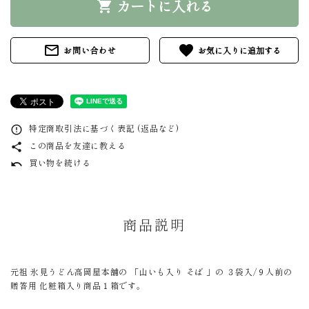
カートに入れる
shopping_cart
mail_outline
favorite
お問い合わせ
特定商取引法に基づく表記 (返品など)
error_outline
この商品を友達に教える
share
買い物を続ける
undo
商品説明
元祖 氷見うどん高岡屋本舗の 「山いも入り そば 」の ３袋入/９人前の
贈答用 化粧箱入り商品１箱です。