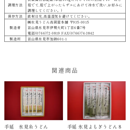
調理方法
茹でて,茹で上がったらザルにあけて冷水で洗い,お好みに
調理してください。)
保存方法
直射日光,高温湿気を避けてください。
㈱氷見うどん高岡屋本舗 〒935-0015
製造者
富山県氷見市伊勢大町1丁目6番7号
電話(0766)72-0819 FAX(0766)74-3842
製造所
富山県氷見市加納601-1
関連商品
手延 氷見糸うどん
手延 氷見よもぎうどん 8