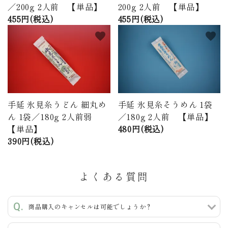
／200g 2人前 【単品】
200g 2人前 【単品】
455円(税込)
455円(税込)
favorite
favorite
手延 氷見糸うどん 細丸め
手延 氷見糸そうめん 1袋
ん 1袋／180g 2人前弱
／180g 2人前 【単品】
【単品】
480円(税込)
390円(税込)
よくある質問
商品購入のキャンセルは可能でしょうか？