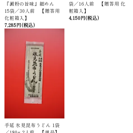
『澱粉の旨味』細めん
袋／16人前 【贈答用 化
15袋／30人前 【贈答用
粧箱入】
化粧箱入】
4,150円(税込)
7,285円(税込)
手延 氷見昆布うどん 1袋
／180g 2人前 【単品】