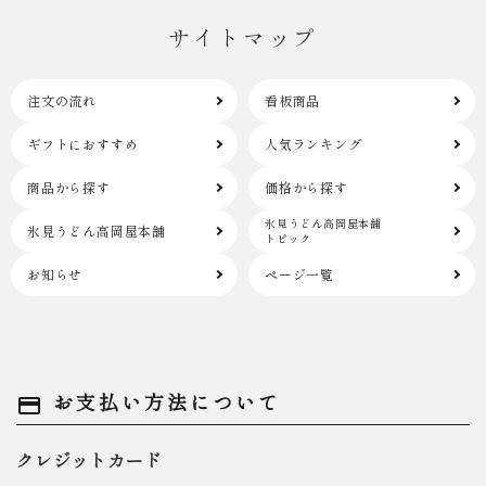
サイトマップ
注文の流れ
看板商品
ギフトにおすすめ
人気ランキング
商品から探す
価格から探す
氷見うどん高岡屋本舗
氷見うどん高岡屋本舗
トピック
お知らせ
ページ一覧
お支払い方法について
payment
クレジットカード