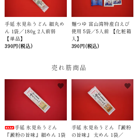
手延 氷見糸うどん 細丸め
麺つゆ 富山湾特産白えび
ん 1袋／180g 2人前弱
使用 5袋／5人前 【化粧箱
【単品】
入】
390円(税込)
390円(税込)
売れ筋商品
favorite
favorite
手延 氷見糸うどん
手延 氷見糸うどん 『澱粉
『澱粉の旨味』細めん 1袋
の旨味』 太めん 1袋／