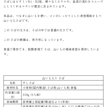
そばにはビタミンB1・B2他、様々なミネラルや、血流の流れをスムーズ
にしてくれるルチンが豊富に含まれています。
本品は、つなぎに山いもを使い、コシのしっかりとした食感風味をもつ
山いも入そばです。
この そばの太さは、そばの中では普通の太さです。
この そばの断面は、長方形になっています。
常温で保存でき、脱酸素剤で そば、山いもの風味食感を保存していま
す。
山いも入り そば
名称
干しそば
原材料名
小麦粉(国内製造),そば粉,山いも粉,食塩
内容量(1袋
330g (3人前)
分)
賞味期限
袋表面上部記載(製造日より1年後)
袋裏面右部記載(本品100gに対して1Lの熱湯で10～12分