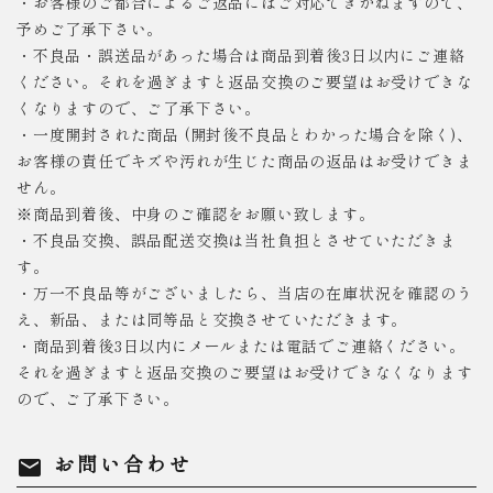
・お客様のご都合によるご返品にはご対応できかねますので、
予めご了承下さい。
・不良品・誤送品があった場合は商品到着後3日以内にご連絡
ください。それを過ぎますと返品交換のご要望はお受けできな
くなりますので、ご了承下さい。
・一度開封された商品 (開封後不良品とわかった場合を除く)、
お客様の責任でキズや汚れが生じた商品の返品はお受けできま
せん。
※商品到着後、中身のご確認をお願い致します。
・不良品交換、誤品配送交換は当社負担とさせていただきま
す。
・万一不良品等がございましたら、当店の在庫状況を確認のう
え、新品、または同等品と交換させていただきます。
・商品到着後3日以内にメールまたは電話でご連絡ください。
それを過ぎますと返品交換のご要望はお受けできなくなります
ので、ご了承下さい。
お問い合わせ
mail