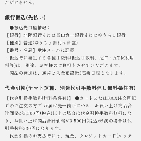
ただけません。
銀行振込(先払い)
●振込先口座情報：
【銀行】北陸銀行または富山第一銀行またはゆうちょ銀行
【種別】普通(ゆうちょ銀行は当座)
【番号・名義】受注メールに記載
・振込時に発生する各種手数料(振込手数料、窓口・ATM利用
料等)は、別途、お客様のご負担とさせていただきます。
・商品の発送は、通常ご入金確認後3営業日程となります。
代金引換(ヤマト運輸、別途代引手数料但し無料条件有)
【代金引換手数料(無料条件有)】 ●カートまたはFAX注文用紙
でのご注文の方で お届け先一箇所につき、お買い上げ商品合
計価格が3,500円(税込)以上の場合は代金引換手数料無料にな
り、お買い上げ商品合計価格が3,500円(税込)未満の場合は代
引手数料330円になります。
・代金引換のお支払時には、現金、クレジットカード(タッチ