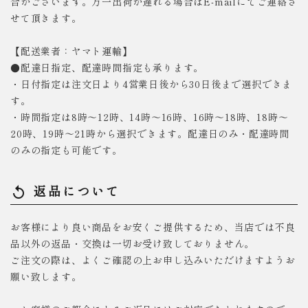
合がございます。万一出荷が遅れる場合はE-mailにてご連絡さ
せて頂きます。
【配送業者：ヤマト運輸】
●配達日指定、配達時間指定も承ります。
・日付指定は注文日より4営業日後から30日後まで選択できま
す。
・時間指定は8時～12時、14時～16時、16時～18時、18時～
20時、19時～21時から選択できます。配達日のみ・配達時間
のみの指定も可能です。
返品について
replay
お客様により良い商品をお安くご提供するため、当店では不良
品以外の返品・交換は一切お受け致しておりません。
ご注文の際は、よくご確認の上お申し込みいただけますようお
願い致します。