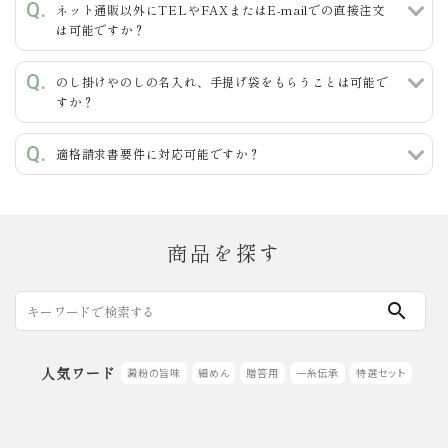
ネット通販以外にTELやFAXまたはE-mailでの直接注文
は可能ですか？
のし掛けやのしの名入れ、手提げ袋をもらうことは可能で
すか？
適格請求書要件に対応可能ですか？
商品を探す
search
人気ワード
澱粉の旨味
細めん
贈答用
一糸伝承
特選セット