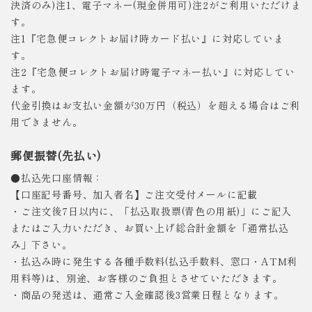
決済のみ)注1、電子マネー(現金併用可)注2がご利用いただけま
す。
注1『宅急便コレクトお届け時カード払い』に対応していま
す。
注2『宅急便コレクトお届け時電子マネー払い』に対応してい
ます。
代金引換はお支払い金額が30万円（税込）を超える場合はご利
用できません。
郵便振替(先払い)
●払込先口座情報：
【口座記号番号、加入者名】ご注文受付メールに記載
・ご注文後7日以内に、「払込取扱票(青色の用紙)」にご記入
またはご入力いただき、お買い上げ総合計金額を「通常払込
み」下さい。
・払込み時に発生する各種手数料(払込手数料、窓口・ATM利
用料等)は、別途、お客様のご負担とさせていただきます。
・商品の発送は、通常ご入金確認後3営業日程となります。