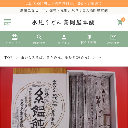
8,000円以上送料無料※北海道・沖縄除く
創業二百七十年、発祥・元祖、氷見うどん高岡屋本舗
0
shopping_cart
card_giftcard
search
person
mail_outline
初めての方
ギフトセット
商品検索
ログイン
お問合せ
TOP
山いも入そば、そうめん、冷むぎ(冷めん)
山いも入り そば
search
熨斗対応
ACCOUNT MENU
ようこそ ゲスト 様
meeting_room
person
ログイン
新規会員登録