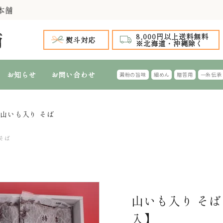
本舗
8,000円以上送料無料
熨斗対応
※北海道・沖縄除く
お知らせ
お問い合わせ
澱粉の旨味
細めん
贈答用
一糸伝承
山いも入り そば
手延 氷見うどん
 全商品
～999円
1,000円台 特選ギフト
1,000円～1,
2,
手延 氷見うどん 細めん
細めん(風味つき)
台 特選ギフト
4,000円～4,999円
5,000円台 特選ギフト
5,000円～5,
6,
そば
特選ギフト
ふし・切れはし麺
おすすめのギフ
山いも入り そば
入】