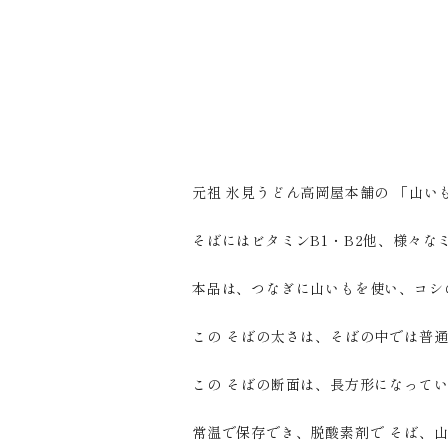
元祖 氷見うどん高岡屋本舗の 「山い
そばにはビタミンB1・B2他、様々
本品は、つなぎに山いもを使い、コシ
この そばの太さは、そばの中では普
この そばの断面は、長方形になって
常温で保存でき、脱酸素剤で そば、