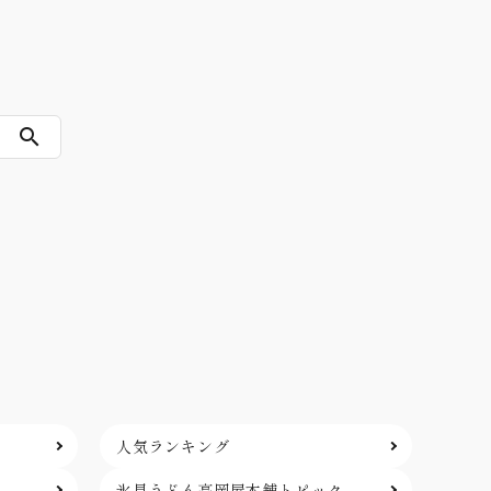
search
人気ランキング
氷見うどん高岡屋本舗
トピック