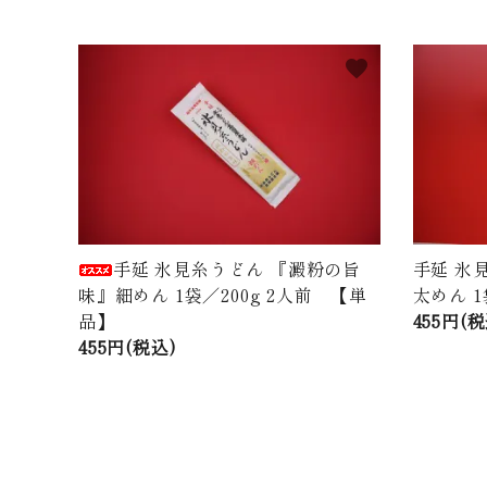
favorite
手延 氷見糸うどん 『澱粉の旨
手延 氷
味』細めん 1袋／200g 2人前 【単
太めん 1
品】
455円(税
455円(税込)