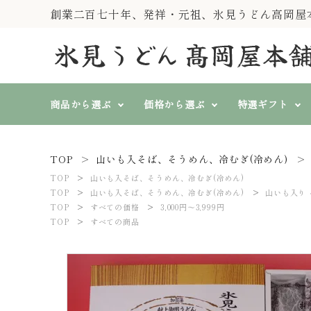
創業二百七十年、発祥・元祖、氷見うどん高岡屋
商品から選ぶ
価格から選ぶ
特選ギフト
TOP
山いも入そば、そうめん、冷むぎ(冷めん)
純手製 氷見糸うどん
すべての価格
特選ギフト
『一糸伝承』
TOP
山いも入そば、そうめん、冷むぎ(冷めん)
search
3,000円～3,999円
4,000円
TOP
山いも入そば、そうめん、冷むぎ(冷めん)
山いも入り 
山いも入そば、そうめん、
TOP
すべての価格
3,000円～3,999円
冷むぎ(冷めん)
TOP
すべての商品
春秋冬に
熨斗対応
ト
氷見うどん等 単品商品
ACCOUNT MENU
ようこそ ゲスト 様