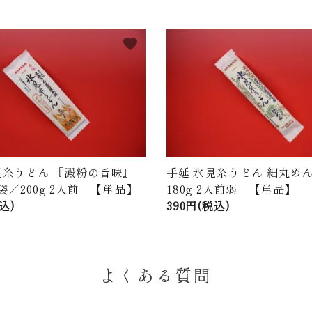
favorite
見糸うどん 『澱粉の旨味』
手延 氷見糸うどん 細丸めん
袋／200g 2人前 【単品】
180g 2人前弱 【単品】
込)
390円(税込)
よくある質問