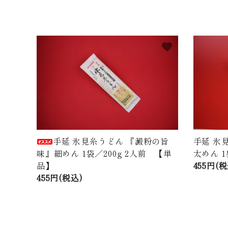
favorite
手延 氷見糸うどん 『澱粉の旨
手延 氷
味』細めん 1袋／200g 2人前 【単
太めん 1
品】
455円(税
455円(税込)