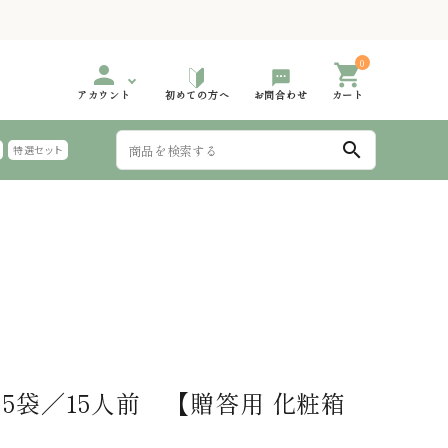
0
person
shopping_cart
アカウント
初めての方へ
お問合わせ
カート
search
特選セット
999円
000円台 特選ギフト
2,000円～2,999円
3,000円台 特選ギフト
手延 氷見うどん 太めん
999円
000円台 特選ギフト
6,000円～
夏におすすめのギフト
麺つゆ
 5袋／15人前 【贈答用 化粧箱