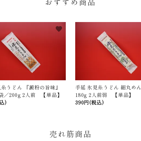
おすすめ商品
favorite
見糸うどん 『澱粉の旨味』
手延 氷見糸うどん 細丸めん
袋／200g 2人前 【単品】
180g 2人前弱 【単品】
込)
390円(税込)
売れ筋商品