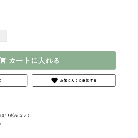
＋
カートに入れる
hopping_cart
favorite
せ
記 (返品など)
る