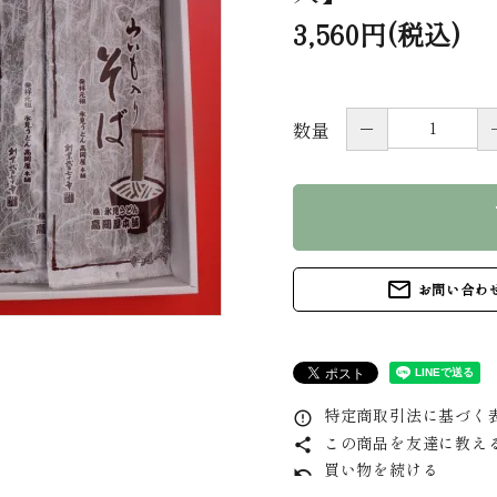
3,560円(税込)
－
数量
s
mail_outline
お問い合わ
特定商取引法に基づく表
error_outline
この商品を友達に教え
share
買い物を続ける
undo