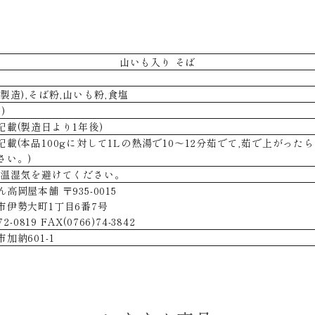
山いも入り そば
製造),そば粉,山いも粉,食塩
)
記載(製造日より1年後)
記載(本品100gに対して1Lの熱湯で10～12分茹でて,茹で上がっ
さい。)
高温湿気を避けてください。
高岡屋本舗 〒935-0015
市伊勢大町1丁目6番7号
2-0819 FAX(0766)74-3842
加納601-1