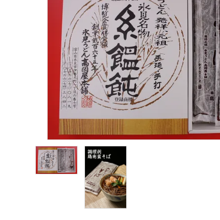
meeting_room
person
ログイン
新規会員登録
商品から探す
価格から探す
ご利用ガイド
プライバシーポリシー
特定商取引法について
お問い合わせ
ページ一覧