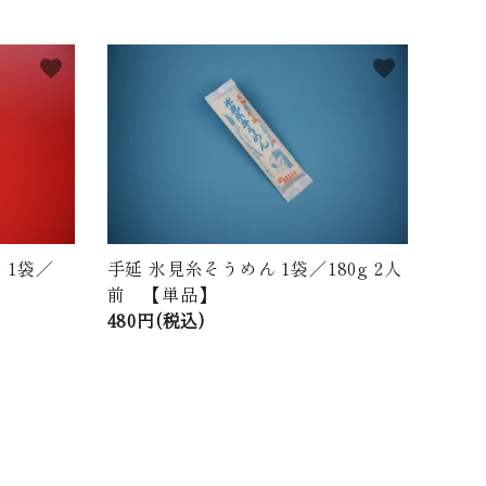
favorite
favorite
 1袋／
手延 氷見糸そうめん 1袋／180g 2人
前 【単品】
480円(税込)