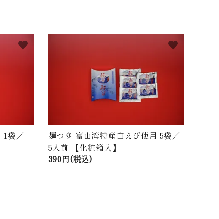
favorite
favorite
 1袋／
麺つゆ 富山湾特産白えび使用 5袋／
5人前 【化粧箱入】
390円(税込)