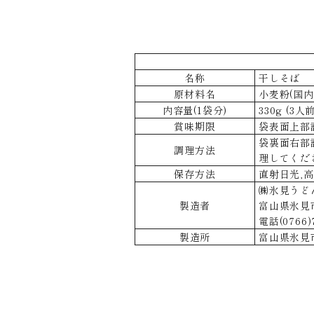
名称
干しそば
原材料名
小麦粉(国内
内容量(1袋分)
330g (3人前
賞味期限
袋表面上部
袋裏面右部
調理方法
理してくだ
保存方法
直射日光,
㈱氷見うどん
製造者
富山県氷見
電話(0766)7
製造所
富山県氷見市