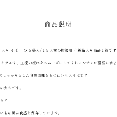
商品説明
も入り そば 」の ５袋入/１５人前の贈答用 化粧箱入り商品１箱です
なミネラルや、血流の流れをスムーズにしてくれるルチンが豊富に含
のしっかりとした食感風味をもつ山いも入そばです。
通の太さです。
います。
山いもの風味食感を保存しています。