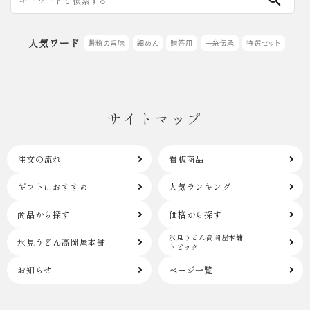
search
人気ワード
澱粉の旨味
細めん
贈答用
一糸伝承
特選セット
サイトマップ
注文の流れ
看板商品
ギフトにおすすめ
人気ランキング
商品から探す
価格から探す
氷見うどん高岡屋本舗
氷見うどん高岡屋本舗
トピック
お知らせ
ページ一覧