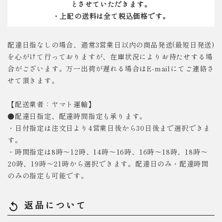
とさせていただきます。
・上記の送料は全て税込価格です。
配達日指なしの場合、通常3営業日以内の商品発送(最短日発送)
を心がけて行っておりますが、在庫状況によりお待たせする場
合がございます。万一出荷が遅れる場合はE-mailにてご連絡さ
せて頂きます。
【配送業者：ヤマト運輸】
●配達日指定、配達時間指定も承ります。
・日付指定は注文日より4営業日後から30日後まで選択できま
す。
・時間指定は8時～12時、14時～16時、16時～18時、18時～
20時、19時～21時から選択できます。配達日のみ・配達時間
のみの指定も可能です。
返品について
replay