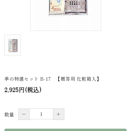
商品から探す
価格から探す
ご利用ガイド
プライバシーポリシー
特定商取引法について
お問い合わせ
季の特選セット B-17 【贈答用 化粧箱入】
2,925円(税込)
ページ一覧
－
＋
数量