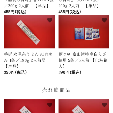
／200g 2人前 【単品】
200g 2人前 【単品】
455円(税込)
455円(税込)
favorite
favorite
手延 氷見糸うどん 細丸め
麺つゆ 富山湾特産白えび
ん 1袋／180g 2人前弱
使用 5袋／5人前 【化粧箱
【単品】
入】
390円(税込)
390円(税込)
売れ筋商品
favorite
favorite