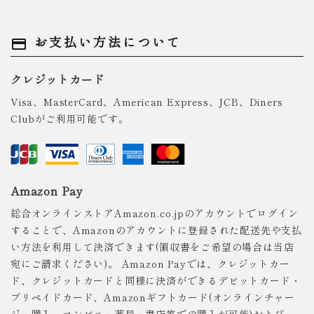
お支払い方法について
payment
クレジットカード
Visa、MasterCard、American Express、JCB、Diners
Clubがご利用可能です。
Amazon Pay
総合オンラインストアAmazon.co.jpのアカウントでログイン
することで、Amazonのアカウントに登録された配送先や支払
い方法を利用して決済できます(領収書をご希望の場合は当店
宛にご請求ください)。 Amazon Payでは、クレジットカー
ド、クレジットカードと同様に決済ができるデビットカード・
プリペイドカード、Amazonギフトカード(オンラインチャー
ジ・購入、コンビニ・薬局・書店等での購入が可能)および