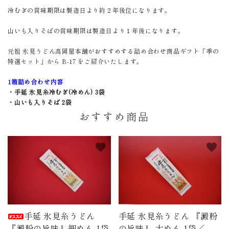
冷むぎの賞味期限は製造日より約２年後位になります。
山いも入りそばの賞味期限は製造日より１年後になります。
元祖 氷見うどん高岡屋本舗がおすすめする詰め合わせ商品ギフト「季の
特選セット」から B-17 をご紹介いたします。
1箱詰め合わせ内容
・手延 氷見糸冷むぎ(冷めん) 3袋
・山いも入りそば 2袋
おすすめ商品
favorite
favorite
手延 氷見糸うどん
手延 氷見糸うどん 『澱粉
『澱粉の旨味』細めん 1袋
の旨味』 太めん 1袋／