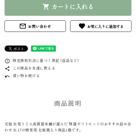
カートに入れる
shopping_cart
mail_outline
favorite
お問い合わせ
特定商取引法に基づく表記 (返品など)
error_outline
この商品を友達に教える
share
買い物を続ける
undo
商品説明
元祖 氷見うどん高岡屋本舗が選んだ 特選ギフトセットのおすすめ詰め合
わせ B-17の贈答用 化粧箱入り商品1箱です。