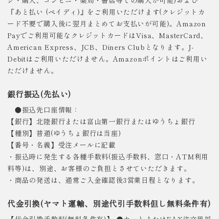
『あと払い (ペイディ)』をご利用いただけます(クレジットカ
ード不要で購入後に翌月まとめてお支払いが可能)。Amazon
Payでご利用可能なクレジットカードはVisa、MasterCard、
American Express、JCB、Diners Clubとなります。J-
Debitはご利用いただけません。Amazonポイントはご利用い
ただけません。
銀行振込(先払い)
●振込先口座情報：
【銀行】北陸銀行または富山第一銀行またはゆうちょ銀行
【種別】普通(ゆうちょ銀行は当座)
【番号・名義】受注メールに記載
・振込時に発生する各種手数料(振込手数料、窓口・ATM利用
料等)は、別途、お客様のご負担とさせていただきます。
・商品の発送は、通常ご入金確認後3営業日程となります。
代金引換(ヤマト運輸、別途代引手数料但し無料条件有)
【代金引換手数料(無料条件有)】 ●カートまたはFAX注文用紙