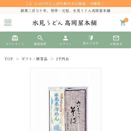
8,000円以上送料無料※北海道・沖縄除く
創業二百七十年、発祥・元祖、氷見うどん高岡屋本舗
0
shopping_cart
card_giftcard
search
person
mail_outline
初めての方
ギフトセット
商品検索
ログイン
お問合せ
TOP
ギフト・贈答品
2千円台
search
熨斗対応
ACCOUNT MENU
ようこそ ゲスト 様
meeting_room
person
ログイン
新規会員登録