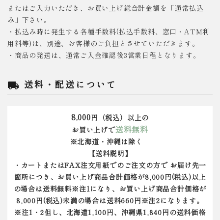
またはご入力いただき、お買い上げ総合計金額を「通常払込
み」下さい。
・払込み時に発生する各種手数料(払込手数料、窓口・ATM利
用料等)は、別途、お客様のご負担とさせていただきます。
・商品の発送は、通常ご入金確認後3営業日程となります。
送料・配送について
local_shipping
8,000
円（税込）以上の
送料無料
お買い上げで
※北海道・沖縄は除く
【送料説明】
・カートまたはFAX注文用紙でのご注文の方で お届け先一
箇所につき、お買い上げ商品合計価格が8,000円(税込)以上
の場合は送料無料※注1になり、お買い上げ商品合計価格が
8,000円(税込)未満の場合は送料660円※注2になります。
※注1・2但し、北海道1,100円、沖縄県1,840円の送料価格