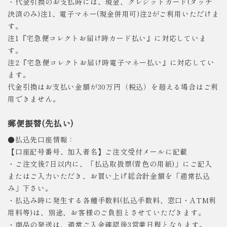
・代金引換のお支払時には、現金、クレジットカード(タッチ
決済のみ)注1、電子マネー(現金併用可)注2がご利用いただけま
す。
注1『宅急便コレクトお届け時カード払い』に対応していま
す。
注2『宅急便コレクトお届け時電子マネー払い』に対応してい
ます。
代金引換はお支払い金額が30万円（税込）を超える場合はご利
用できません。
郵便振替(先払い)
●払込先口座情報：
【口座記号番号、加入者名】ご注文受付メールに記載
・ご注文後7日以内に、「払込取扱票(青色の用紙)」にご記入
またはご入力いただき、お買い上げ総合計金額を「通常払込
み」下さい。
・払込み時に発生する各種手数料(払込手数料、窓口・ATM利
用料等)は、別途、お客様のご負担とさせていただきます。
・商品の発送は、通常ご入金確認後3営業日程となります。