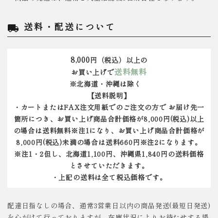
送料・配送について
local_shipping
8,000
円（税込）以上の
送料無料
お買い上げで
※北海道・沖縄は除く
【送料説明】
・カートまたはFAX注文用紙でのご注文の方で お届け先一
箇所につき、お買い上げ商品合計価格が8,000円(税込)以上
の場合は送料無料※注1になり、お買い上げ商品合計価格が
8,000円(税込)未満の場合は送料660円※注2になります。
※注1・2但し、北海道1,100円、沖縄県1,840円の送料価格
とさせていただきます。
・上記の送料は全て税込価格です。
配達日指なしの場合、通常3営業日以内の商品発送(最短日発送)
を心がけて行っておりますが、在庫状況によりお待たせする場