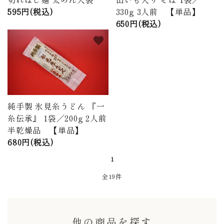
595円(税込)
330g 3人前 【単品】
650円(税込)
favorite
純手製 氷見糸うどん 『一
糸伝承』 1袋／200g 2人前
半乾燥品 【単品】
680円(税込)
1
全19件
他の商品を探す