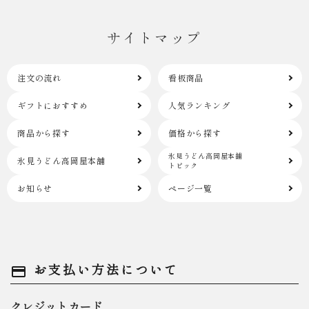
サイトマップ
注文の流れ
看板商品
ギフトにおすすめ
人気ランキング
商品から探す
価格から探す
氷見うどん高岡屋本舗
氷見うどん高岡屋本舗
トピック
お知らせ
ページ一覧
お支払い方法について
payment
クレジットカード