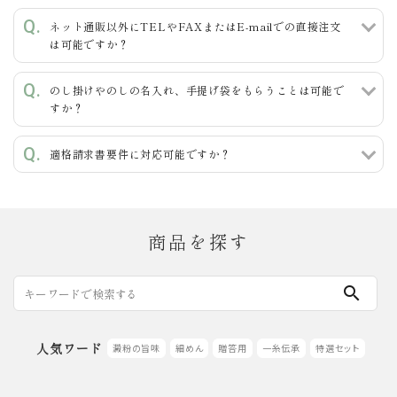
ネット通販以外にTELやFAXまたはE-mailでの直接注文
カテゴリー
は可能ですか？
のし掛けやのしの名入れ、手提げ袋をもらうことは可能で
すか？
検索する
適格請求書要件に対応可能ですか？
商品を探す
search
人気ワード
澱粉の旨味
細めん
贈答用
一糸伝承
特選セット