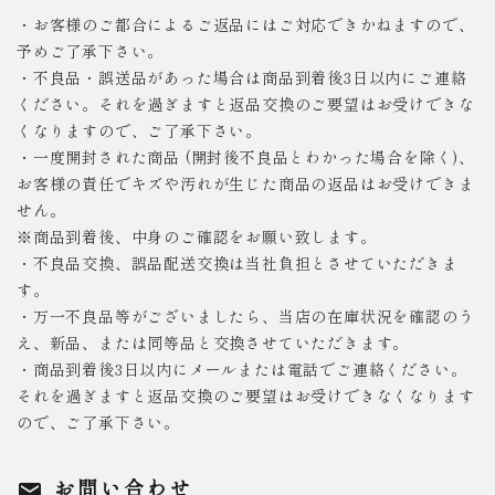
・お客様のご都合によるご返品にはご対応できかねますので、
予めご了承下さい。
・不良品・誤送品があった場合は商品到着後3日以内にご連絡
ください。それを過ぎますと返品交換のご要望はお受けできな
くなりますので、ご了承下さい。
・一度開封された商品 (開封後不良品とわかった場合を除く)、
お客様の責任でキズや汚れが生じた商品の返品はお受けできま
せん。
※商品到着後、中身のご確認をお願い致します。
・不良品交換、誤品配送交換は当社負担とさせていただきま
す。
・万一不良品等がございましたら、当店の在庫状況を確認のう
え、新品、または同等品と交換させていただきます。
・商品到着後3日以内にメールまたは電話でご連絡ください。
それを過ぎますと返品交換のご要望はお受けできなくなります
ので、ご了承下さい。
お問い合わせ
mail