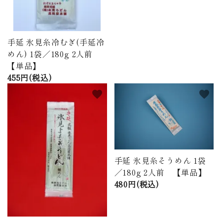
手延 氷見糸冷むぎ(手延冷
めん) 1袋／180g 2人前
【単品】
455円(税込)
favorite
favorite
手延 氷見糸そうめん 1袋
／180g 2人前 【単品】
480円(税込)