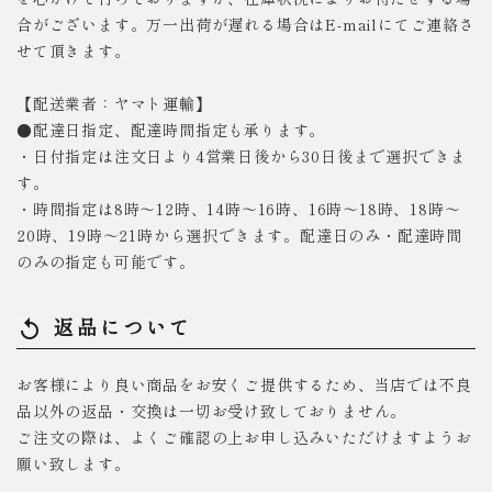
合がございます。万一出荷が遅れる場合はE-mailにてご連絡さ
せて頂きます。
【配送業者：ヤマト運輸】
●配達日指定、配達時間指定も承ります。
・日付指定は注文日より4営業日後から30日後まで選択できま
す。
・時間指定は8時～12時、14時～16時、16時～18時、18時～
20時、19時～21時から選択できます。配達日のみ・配達時間
のみの指定も可能です。
返品について
replay
お客様により良い商品をお安くご提供するため、当店では不良
品以外の返品・交換は一切お受け致しておりません。
ご注文の際は、よくご確認の上お申し込みいただけますようお
願い致します。