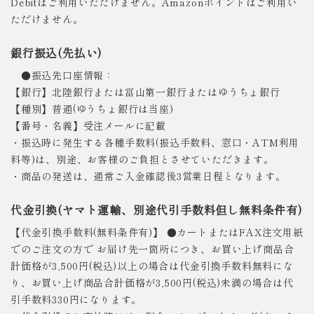
Debitはご利用いただけません。Amazonポイントはご利用い
ただけません。
銀行振込(先払い)
●振込先口座情報：
【銀行】北陸銀行または富山第一銀行またはゆうちょ銀行
【種別】普通(ゆうちょ銀行は当座)
【番号・名義】受注メールに記載
・振込時に発生する各種手数料(振込手数料、窓口・ATM利用
料等)は、別途、お客様のご負担とさせていただきます。
・商品の発送は、通常ご入金確認後3営業日程となります。
代金引換(ヤマト運輸、別途代引手数料但し無料条件有)
【代金引換手数料(無料条件有)】 ●カートまたはFAX注文用紙
でのご注文の方で お届け先一箇所につき、お買い上げ商品合
計価格が3,500円(税込)以上の場合は代金引換手数料無料にな
り、お買い上げ商品合計価格が3,500円(税込)未満の場合は代
引手数料330円になります。