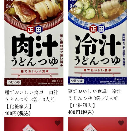
favorite
favorite
麺でおいしい食卓 冷汁
麺でおいしい食卓 肉汁
うどんつゆ 3袋／3人前
うどんつゆ 3袋／3人前
【化粧箱入】
【化粧箱入】
400円(税込)
400円(税込)
favorite
favorite