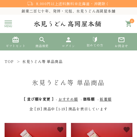
8,000円以上送料無料※北海道・沖縄除く
創業二百七十年、発祥・元祖、氷見うどん高岡屋本舗
0
shopping_cart
card_giftcard
search
person
mail_outline
初めての方
ギフトセット
商品検索
ログイン
お問合せ
TOP
氷見うどん等 単品商品
search
氷見うどん等 単品商品
熨斗対応
[ 並び順を変更 ]
-
おすすめ順
-
価格順
-
新着順
ACCOUNT MENU
全 [19] 商品中 [1-19] 商品を表示しています
ようこそ ゲスト 様
meeting_room
person
favorite
favorite
ログイン
新規会員登録