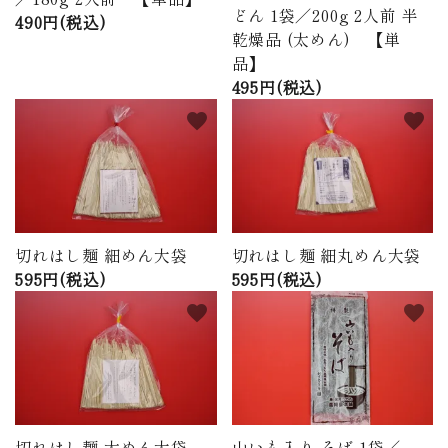
どん 1袋／200g 2人前 半
490円(税込)
乾燥品 (太めん) 【単
品】
495円(税込)
favorite
favorite
切れはし麺 細めん大袋
切れはし麺 細丸めん大袋
595円(税込)
595円(税込)
favorite
favorite
切れはし麺 太めん大袋
山いも入り そば 1袋／