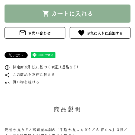
カートに入れる
shopping_cart
mail_outline
favorite
お問い合わせ
特定商取引法に基づく表記 (返品など)
error_outline
この商品を友達に教える
share
買い物を続ける
undo
商品説明
元祖 氷見うどん高岡屋本舗の「手延 氷見よもぎうどん 細めん」３袋／