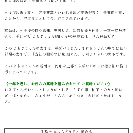
６人前の贈答用 化粧箱入り商品１箱です。
ヨモギは香り高く、万能薬草といわれるほど薬効が高く、栄養価も高い
ことから、健康食品として今、注目されています。
本品は、ヨモギの持つ風味、美味しさ、効果を盛り込み、一本一本丹精
込め、手延べで よもぎうどん(細めん)の乾麺に仕上げた逸品です。
この よもぎうどんの太さは、手延べうどんとされるうどんの中では細い
部類の太さで、「当社の澱粉の旨味 細めん」と同じくらいの太さです。
この よもぎうどんの断面は、円形を上部から平たくのした様な細い楕円
形になっています。
《一年を通し、お好みの薬味を組み合わせて ご賞味ください》
わさび・大根おろし・しょうが・しそ・うずら卵・柚子・のり・長ね
ぎ・梅・なめこ・みょうが・とろろ・あさつき・わけぎ・かぼす、な
ど。
手延 氷見よもぎうどん 細めん