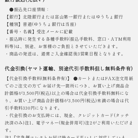
●振込先口座情報：
【銀行】北陸銀行または富山第一銀行またはゆうちょ銀行
【種別】普通(ゆうちょ銀行は当座)
【番号・名義】受注メールに記載
・振込時に発生する各種手数料(振込手数料、窓口・ATM利用
料等)は、別途、お客様のご負担とさせていただきます。
・商品の発送は、通常ご入金確認後3営業日程となります。
代金引換(ヤマト運輸、別途代引手数料但し無料条件有)
【代金引換手数料(無料条件有)】 ●カートまたはFAX注文用紙
でのご注文の方で お届け先一箇所につき、お買い上げ商品合
計価格が3,500円(税込)以上の場合は代金引換手数料無料にな
り、お買い上げ商品合計価格が3,500円(税込)未満の場合は代
引手数料330円になります。
・代金引換のお支払時には、現金、クレジットカード(タッチ
決済のみ)注1、電子マネー(現金併用可)注2がご利用いただけま
す。
注1『宅急便コレクトお届け時カード払い』に対応していま