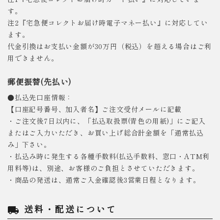
す。
注2『宅急便コレクトお届け時電子マネー払い』に対応してい
ます。
代金引換はお支払い金額が30万円（税込）を超える場合はご利
用できません。
郵便振替(先払い)
●払込先口座情報：
【口座記号番号、加入者名】ご注文受付メールに記載
・ご注文後7日以内に、「払込取扱票(青色の用紙)」にご記入
またはご入力いただき、お買い上げ総合計金額を「通常払込
み」下さい。
・払込み時に発生する各種手数料(払込手数料、窓口・ATM利
用料等)は、別途、お客様のご負担とさせていただきます。
・商品の発送は、通常ご入金確認後3営業日程となります。
送料・配送について
local_shipping