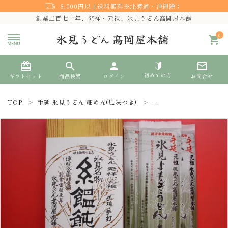
8,000円以上送料無料※北海道・沖縄除く
創業二百七十年、発祥・元祖、氷見うどん高岡屋本舗
0
shopping_cart
card_giftcard
search
person
mail_outline
初めての方
ギフトセット
商品検索
ログイン
お問合せ
TOP
手延 氷見うどん 細めん(風味つき)
手延 氷見よもぎうどん 
search
熨斗対応
ACCOUNT MENU
ようこそ ゲスト 様
meeting_room
person
ログイン
新規会員登録