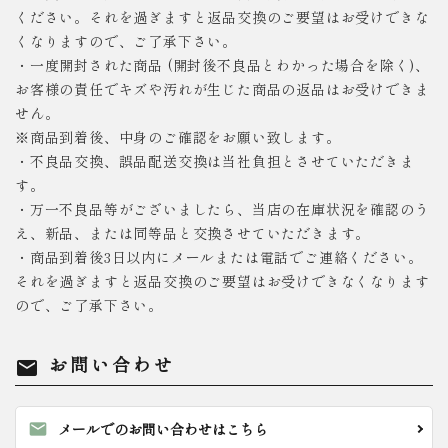
ください。それを過ぎますと返品交換のご要望はお受けできな
くなりますので、ご了承下さい。
・一度開封された商品 (開封後不良品とわかった場合を除く)、
お客様の責任でキズや汚れが生じた商品の返品はお受けできま
せん。
※商品到着後、中身のご確認をお願い致します。
・不良品交換、誤品配送交換は当社負担とさせていただきま
す。
・万一不良品等がございましたら、当店の在庫状況を確認のう
え、新品、または同等品と交換させていただきます。
・商品到着後3日以内にメールまたは電話でご連絡ください。
それを過ぎますと返品交換のご要望はお受けできなくなります
ので、ご了承下さい。
お問い合わせ
mail
mail
メールでのお問い合わせはこちら