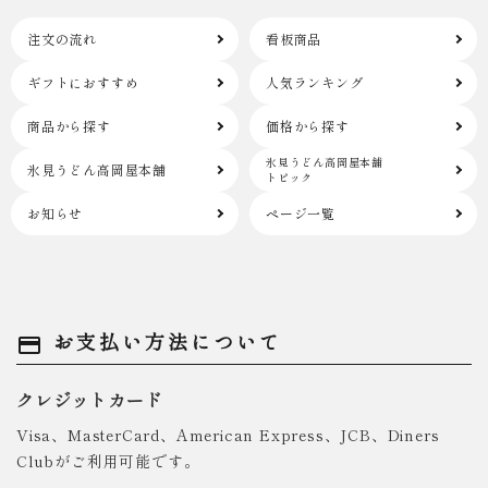
注文の流れ
看板商品
ギフトにおすすめ
人気ランキング
商品から探す
価格から探す
氷見うどん高岡屋本舗
氷見うどん高岡屋本舗
トピック
お知らせ
ページ一覧
お支払い方法について
payment
クレジットカード
Visa、MasterCard、American Express、JCB、Diners
Clubがご利用可能です。