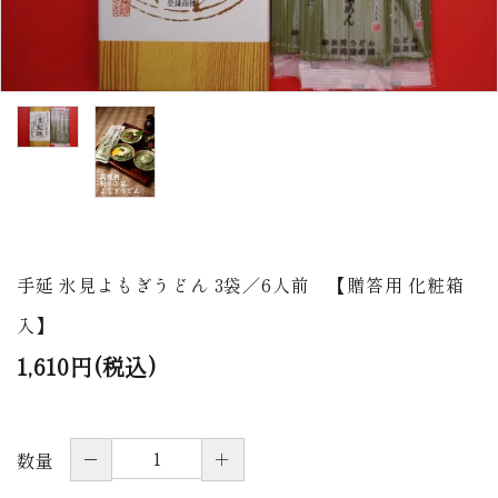
商品から探す
価格から探す
ご利用ガイド
プライバシーポリシー
特定商取引法について
手延 氷見よもぎうどん 3袋／6人前 【贈答用 化粧箱
お問い合わせ
入】
ページ一覧
1,610円(税込)
－
＋
数量