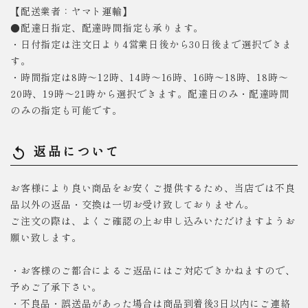
【配送業者：ヤマト運輸】
●配達日指定、配達時間指定も承ります。
・日付指定は注文日より4営業日後から30日後まで選択できま
す。
・時間指定は8時～12時、14時～16時、16時～18時、18時～
20時、19時～21時から選択できます。配達日のみ・配達時間
のみの指定も可能です。
返品について
replay
お客様により良い商品をお安くご提供するため、当店では不良
品以外の返品・交換は一切お受け致しておりません。
ご注文の際は、よくご確認の上お申し込みいただけますようお
願い致します。
・お客様のご都合によるご返品にはご対応できかねますので、
予めご了承下さい。
・不良品・誤送品があった場合は商品到着後3日以内にご連絡