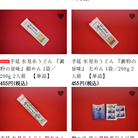
favorite
favorite
手延 氷見糸うどん 『澱
手延 氷見糸うどん 『澱粉の
粉の旨味』細めん 1袋／
旨味』 太めん 1袋／200g 2
200g 2人前 【単品】
人前 【単品】
455円(税込)
455円(税込)
favorite
favorite
手延 氷見糸うどん 細丸めん
麺つゆ 富山湾特産白えび使