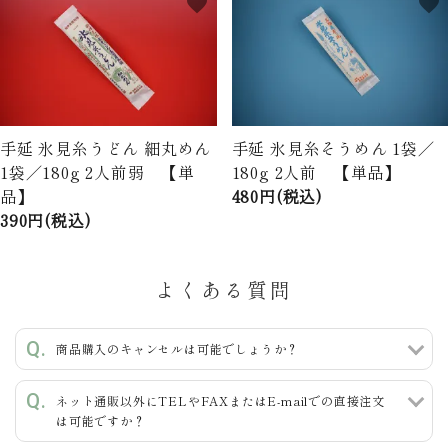
favorite
favorite
手延 氷見糸うどん 細丸めん
手延 氷見糸そうめん 1袋／
1袋／180g 2人前弱 【単
180g 2人前 【単品】
品】
480円(税込)
390円(税込)
よくある質問
商品購入のキャンセルは可能でしょうか？
ネット通販以外にTELやFAXまたはE-mailでの直接注文
は可能ですか？