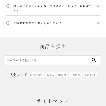
のし掛けやのしの名入れ、手提げ袋をもらうことは可能で
すか？
適格請求書要件に対応可能ですか？
商品を探す
search
人気ワード
澱粉の旨味
細めん
贈答用
一糸伝承
特選セット
サイトマップ