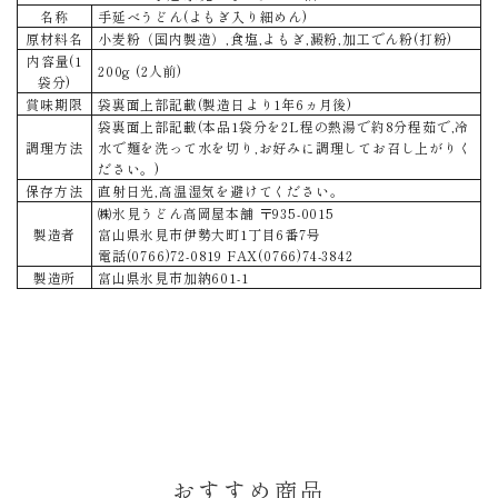
名称
手延べうどん(よもぎ入り細めん)
原材料名
小麦粉（国内製造）,食塩,よもぎ,澱粉,加工でん粉(打粉)
内容量(1
200g (2人前)
袋分)
賞味期限
袋裏面上部記載(製造日より1年6ヵ月後)
袋裏面上部記載(本品1袋分を2L程の熱湯で約8分程茹で,冷
調理方法
水で麺を洗って水を切り,お好みに調理してお召し上がりく
ださい。)
保存方法
直射日光,高温湿気を避けてください。
㈱氷見うどん高岡屋本舗 〒935-0015
製造者
富山県氷見市伊勢大町1丁目6番7号
電話(0766)72-0819 FAX(0766)74-3842
製造所
富山県氷見市加納601-1
おすすめ商品