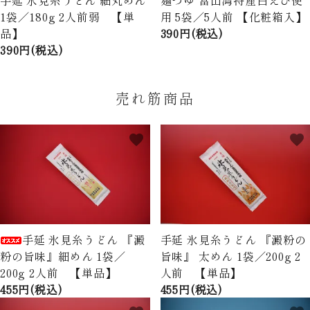
1袋／180g 2人前弱 【単
用 5袋／5人前 【化粧箱入】
品】
390円(税込)
390円(税込)
売れ筋商品
favorite
favorite
手延 氷見糸うどん 『澱
手延 氷見糸うどん 『澱粉の
粉の旨味』細めん 1袋／
旨味』 太めん 1袋／200g 2
200g 2人前 【単品】
人前 【単品】
455円(税込)
455円(税込)