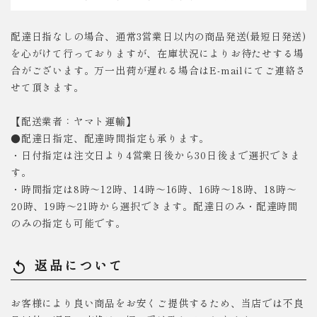
配達日指なしの場合、通常3営業日以内の商品発送(最短日発送)
を心がけて行っておりますが、在庫状況によりお待たせする場
合がございます。万一出荷が遅れる場合はE-mailにてご連絡さ
せて頂きます。
【配送業者：ヤマト運輸】
●配達日指定、配達時間指定も承ります。
・日付指定は注文日より4営業日後から30日後まで選択できま
す。
・時間指定は8時～12時、14時～16時、16時～18時、18時～
20時、19時～21時から選択できます。配達日のみ・配達時間
のみの指定も可能です。
返品について
replay
お客様により良い商品をお安くご提供するため、当店では不良