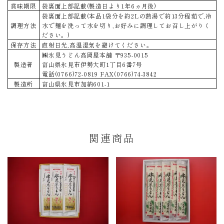
賞味期限
袋裏面上部記載(製造日より1年6ヵ月後)
袋裏面上部記載(本品1袋分を約2Lの熱湯で約13分程茹で,冷
調理方法
水で麺を洗って水を切り,お好みに調理してお召し上がりく
ださい。)
保存方法
直射日光,高温湿気を避けてください。
㈱氷見うどん高岡屋本舗 〒935-0015
製造者
富山県氷見市伊勢大町1丁目6番7号
電話(0766)72-0819 FAX(0766)74-3842
製造所
富山県氷見市加納601-1
関連商品