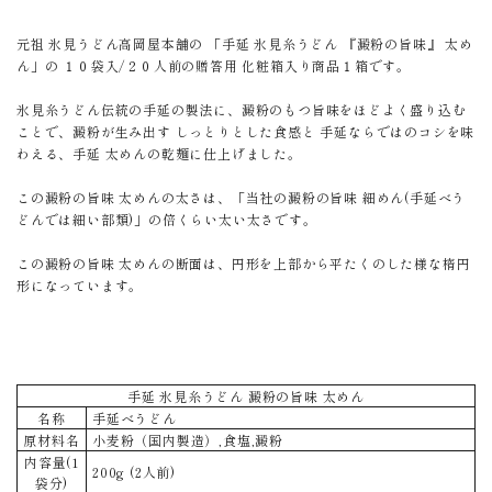
元祖 氷見うどん高岡屋本舗の 「手延 氷見糸うどん 『澱粉の旨味』 太め
ん」の １０袋入/２０人前の贈答用 化粧箱入り商品１箱です。
氷見糸うどん伝統の手延の製法に、澱粉のもつ旨味をほどよく盛り込む
ことで、澱粉が生み出す しっとりとした食感と 手延ならではのコシを味
わえる、手延 太めんの乾麺に仕上げました。
この澱粉の旨味 太めんの太さは、「当社の澱粉の旨味 細めん(手延べう
どんでは細い部類)」の倍くらい太い太さです。
この澱粉の旨味 太めんの断面は、円形を上部から平たくのした様な楕円
形になっています。
手延 氷見糸うどん 澱粉の旨味 太めん
名称
手延べうどん
原材料名
小麦粉（国内製造）,食塩,澱粉
内容量(1
200g (2人前)
袋分)