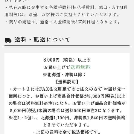
み」下さい。
・払込み時に発生する各種手数料(払込手数料、窓口・ATM利
用料等)は、別途、お客様のご負担とさせていただきます。
・商品の発送は、通常ご入金確認後3営業日程となります。
送料・配送について
local_shipping
8,000
円（税込）以上の
送料無料
お買い上げで
※北海道・沖縄は除く
【送料説明】
・カートまたはFAX注文用紙でのご注文の方で お届け先一
箇所につき、お買い上げ商品合計価格が8,000円(税込)以上
の場合は送料無料※注1になり、お買い上げ商品合計価格が
8,000円(税込)未満の場合は送料660円※注2になります。
※注1・2但し、北海道1,100円、沖縄県1,840円の送料価格
とさせていただきます。
・上記の送料は全て税込価格です。