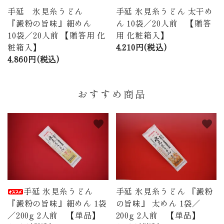
手延 氷見糸うどん
手延 氷見糸うどん 太干め
『澱粉の旨味』細めん
ん 10袋／20人前 【贈答
10袋／20人前 【贈答用 化
用 化粧箱入】
粧箱入】
4,210円(税込)
4,860円(税込)
おすすめ商品
favorite
favorite
手延 氷見糸うどん
手延 氷見糸うどん 『澱粉
『澱粉の旨味』細めん 1袋
の旨味』 太めん 1袋／
／200g 2人前 【単品】
200g 2人前 【単品】