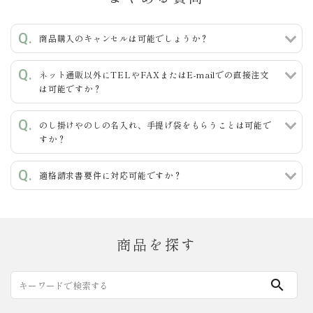
商品購入のキャンセルは可能でしょうか？
ネット通販以外にTELやFAXまたはE-mailでの直接注文
は可能ですか？
のし掛けやのしの名入れ、手提げ袋をもらうことは可能で
すか？
適格請求書要件に対応可能ですか？
商品を探す
search