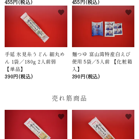
455円(税込)
455円(税込)
favorite
favorite
手延 氷見糸うどん 細丸め
麺つゆ 富山湾特産白えび
ん 1袋／180g 2人前弱
使用 5袋／5人前 【化粧箱
【単品】
入】
390円(税込)
390円(税込)
売れ筋商品
favorite
favorite