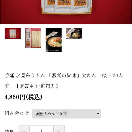
商品から探す
価格から探す
ご利用ガイド
プライバシーポリシー
特定商取引法について
手延 氷見糸うどん 『澱粉の旨味』太めん 10袋／20人
お問い合わせ
前 【贈答用 化粧箱入】
ページ一覧
4,860円(税込)
組み合わせ
－
＋
数量