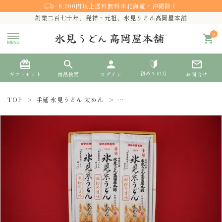
8,000円以上送料無料※北海道・沖縄除く
創業二百七十年、発祥・元祖、氷見うどん高岡屋本舗
0
shopping_cart
card_giftcard
search
person
mail_outline
初めての方
ギフトセット
商品検索
ログイン
お問合せ
TOP
手延 氷見うどん 太めん
手延 氷見糸うどん『澱粉の旨味』太
search
熨斗対応
ACCOUNT MENU
ようこそ ゲスト 様
meeting_room
person
ログイン
新規会員登録