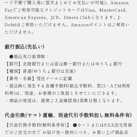
ード不要で購入後に翌月まとめてお支払いが可能)。Amazon
Payでご利用可能なクレジットカードはVisa、MasterCard、
American Express、JCB、Diners Clubとなります。J-
Debitはご利用いただけません。Amazonポイントはご利用い
ただけません。
銀行振込(先払い)
●振込先口座情報：
【銀行】北陸銀行または富山第一銀行またはゆうちょ銀行
【種別】普通(ゆうちょ銀行は当座)
【番号・名義】受注メールに記載
・振込時に発生する各種手数料(振込手数料、窓口・ATM利用
料等)は、別途、お客様のご負担とさせていただきます。
・商品の発送は、通常ご入金確認後3営業日程となります。
代金引換(ヤマト運輸、別途代引手数料但し無料条件有)
【代金引換手数料(無料条件有)】 ●カートまたはFAX注文用紙
でのご注文の方で お届け先一箇所につき、お買い上げ商品合