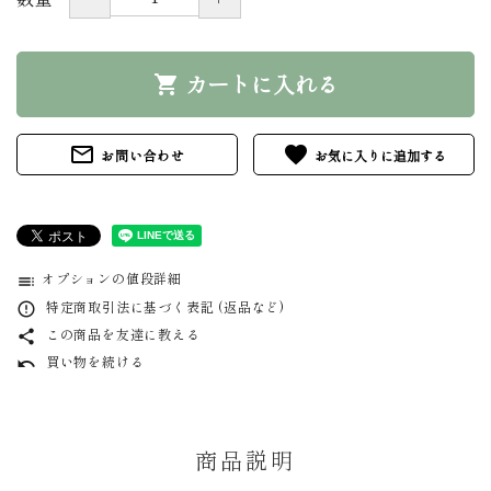
カートに入れる
shopping_cart
mail_outline
favorite
お問い合わせ
オプションの値段詳細
toc
特定商取引法に基づく表記 (返品など)
error_outline
この商品を友達に教える
share
買い物を続ける
undo
商品説明