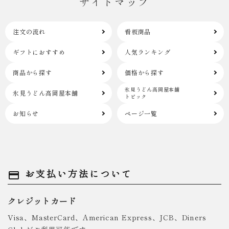
サイトマップ
注文の流れ
看板商品
ギフトにおすすめ
人気ランキング
商品から探す
価格から探す
氷見うどん高岡屋本舗
氷見うどん高岡屋本舗
トピック
お知らせ
ページ一覧
お支払い方法について
payment
クレジットカード
Visa、MasterCard、American Express、JCB、Diners