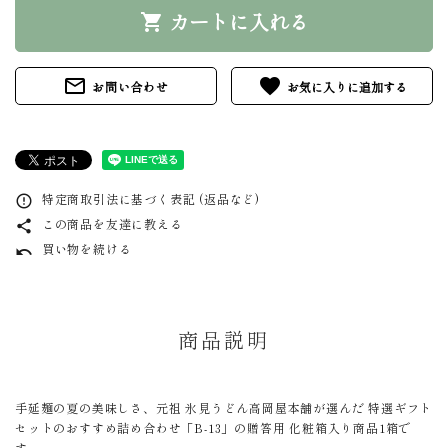
カートに入れる
shopping_cart
mail_outline
favorite
お問い合わせ
特定商取引法に基づく表記 (返品など)
error_outline
この商品を友達に教える
share
買い物を続ける
undo
商品説明
手延麺の夏の美味しさ、元祖 氷見うどん高岡屋本舗が選んだ 特選ギフト
セットのおすすめ詰め合わせ「B-13」の贈答用 化粧箱入り商品1箱で
す。