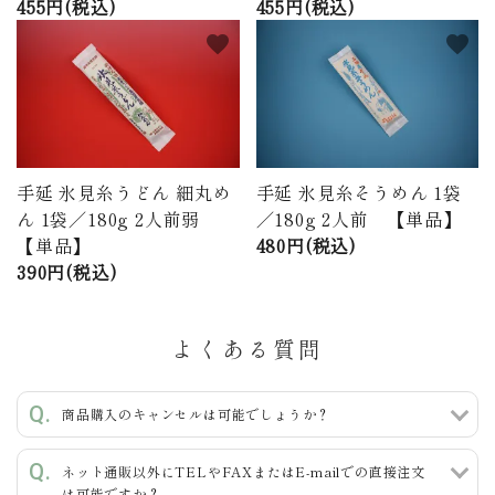
455円(税込)
455円(税込)
favorite
favorite
手延 氷見糸うどん 細丸め
手延 氷見糸そうめん 1袋
ん 1袋／180g 2人前弱
／180g 2人前 【単品】
【単品】
480円(税込)
390円(税込)
よくある質問
商品購入のキャンセルは可能でしょうか？
ネット通販以外にTELやFAXまたはE-mailでの直接注文
は可能ですか？