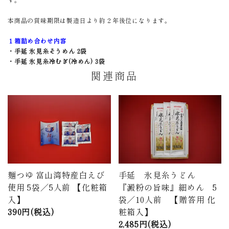
本商品の賞味期限は製造日より約２年後位になります。
１箱詰め合わせ内容
・手延 氷見糸そうめん 2袋
・手延 氷見糸冷むぎ(冷めん) 3袋
関連商品
麺つゆ 富山湾特産白えび
手延 氷見糸うどん
使用 5袋／5人前 【化粧箱
『澱粉の旨味』細めん 5
入】
袋／10人前 【贈答用 化
390円(税込)
粧箱入】
2,485円(税込)