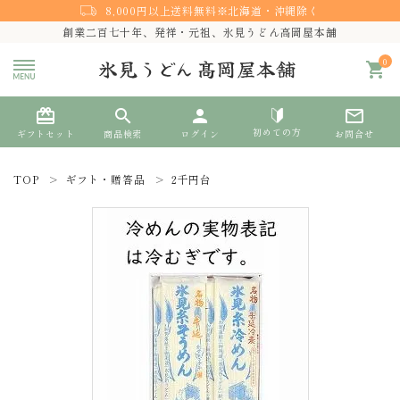
8,000円以上送料無料※北海道・沖縄除く
創業二百七十年、発祥・元祖、氷見うどん高岡屋本舗
0
shopping_cart
card_giftcard
search
person
mail_outline
初めての方
ギフトセット
商品検索
ログイン
お問合せ
TOP
ギフト・贈答品
2千円台
search
熨斗対応
ACCOUNT MENU
ようこそ ゲスト 様
meeting_room
person
ログイン
新規会員登録