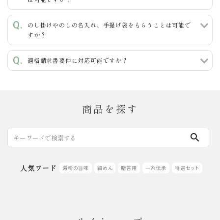
のし掛けやのしの名入れ、手提げ袋をもらうことは可能で
すか？
適格請求書要件に対応可能ですか？
商品を探す
search
人気ワード
澱粉の旨味
細めん
贈答用
一糸伝承
特選セット