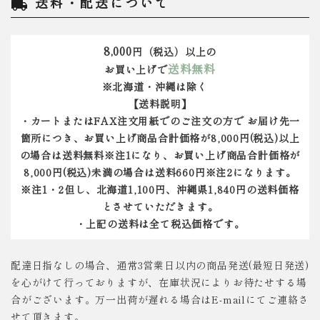
送料・配送について
local_shipping
8,000
円（税込）以上の
送料無料
お買い上げで
※北海道・沖縄は除く
【送料説明】
・カートまたはFAX注文用紙でのご注文の方で お届け先一
箇所につき、お買い上げ商品合計価格が8,000円(税込)以上
の場合は送料無料※注1になり、お買い上げ商品合計価格が
8,000円(税込)未満の場合は送料660円※注2になります。
※注1・2但し、北海道1,100円、沖縄県1,840円の送料価格
とさせていただきます。
・上記の送料は全て税込価格です。
配達日指なしの場合、通常3営業日以内の商品発送(最短日発送)
を心がけて行っておりますが、在庫状況によりお待たせする場
合がございます。万一出荷が遅れる場合はE-mailにてご連絡さ
せて頂きます。