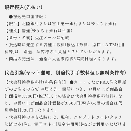
銀行振込(先払い)
●振込先口座情報：
【銀行】北陸銀行または富山第一銀行またはゆうちょ銀行
【種別】普通(ゆうちょ銀行は当座)
【番号・名義】受注メールに記載
・振込時に発生する各種手数料(振込手数料、窓口・ATM利用
料等)は、別途、お客様のご負担とさせていただきます。
・商品の発送は、通常ご入金確認後3営業日程となります。
代金引換(ヤマト運輸、別途代引手数料但し無料条件有)
【代金引換手数料(無料条件有)】 ●カートまたはFAX注文用紙
でのご注文の方で お届け先一箇所につき、お買い上げ商品合
計価格が3,500円(税込)以上の場合は代金引換手数料無料にな
り、お買い上げ商品合計価格が3,500円(税込)未満の場合は代
引手数料330円になります。
・代金引換のお支払時には、現金、クレジットカード(タッチ
決済のみ)注1、電子マネー(現金併用可)注2がご利用いただけま
す。