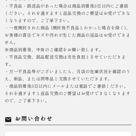
・不良品・誤送品があった場合は商品到着後3日以内にご連絡
ください。それを過ぎますと返品交換のご要望はお受けできな
くなりますので、ご了承下さい。
・一度開封された商品 (開封後不良品とわかった場合を除く)、
お客様の責任でキズや汚れが生じた商品の返品はお受けできま
せん。
※商品到着後、中身のご確認をお願い致します。
・不良品交換、誤品配送交換は当社負担とさせていただきま
す。
・万一不良品等がございましたら、当店の在庫状況を確認のう
え、新品、または同等品と交換させていただきます。
・商品到着後3日以内にメールまたは電話でご連絡ください。
それを過ぎますと返品交換のご要望はお受けできなくなります
ので、ご了承下さい。
お問い合わせ
mail