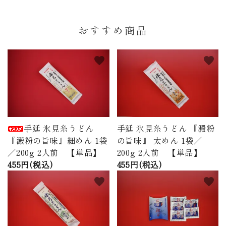
おすすめ商品
favorite
favorite
手延 氷見糸うどん
手延 氷見糸うどん 『澱粉
『澱粉の旨味』細めん 1袋
の旨味』 太めん 1袋／
／200g 2人前 【単品】
200g 2人前 【単品】
455円(税込)
455円(税込)
favorite
favorite