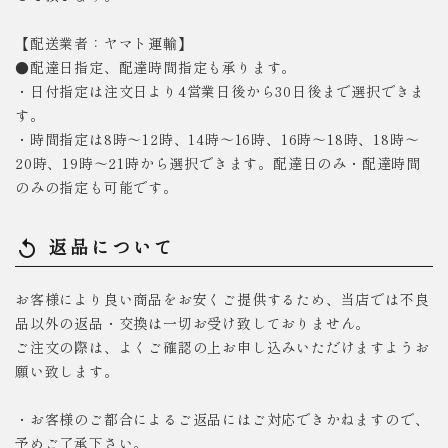
【配送業者：ヤマト運輸】
●配達日指定、配達時間指定も承ります。
・日付指定は注文日より4営業日後から30日後まで選択できま
す。
・時間指定は8時～12時、14時～16時、16時～18時、18時～
20時、19時～21時から選択できます。配達日のみ・配達時間
のみの指定も可能です。
返品について
replay
お客様により良い商品をお安くご提供するため、当店では不良
品以外の返品・交換は一切お受け致しておりません。
ご注文の際は、よくご確認の上お申し込みいただけますようお
願い致します。
・お客様のご都合によるご返品にはご対応できかねますので、
予めご了承下さい。