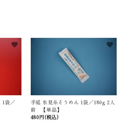
favorite
favorite
 1袋／
手延 氷見糸そうめん 1袋／180g 2人
前 【単品】
480円(税込)