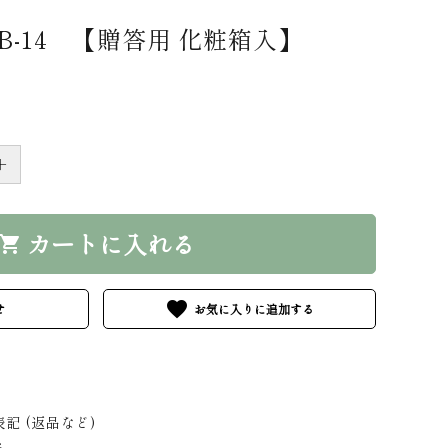
B-14 【贈答用 化粧箱入】
＋
カートに入れる
hopping_cart
favorite
せ
記 (返品など)
る