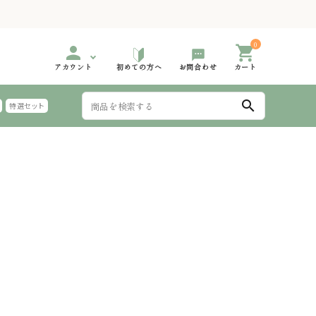
0
person
shopping_cart
アカウント
初めての方へ
お問合わせ
カート
search
特選セット
999円
000円台 特選ギフト
2,000円～2,999円
3,000円台 特選ギフト
手延 氷見うどん 太めん
999円
000円台 特選ギフト
6,000円～
夏におすすめのギフト
麺つゆ