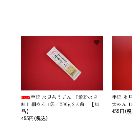
favorite
手延 氷見糸うどん 『澱粉の旨
手延 氷
味』細めん 1袋／200g 2人前 【単
太めん 1
品】
455円(税
455円(税込)