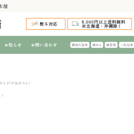
本舗
8,000円以上送料無料
熨斗対応
※北海道・沖縄除く
お知らせ
お問い合わせ
澱粉の旨味
細めん
贈答用
一糸伝承
手延 氷見うどん
 全商品
～999円
1,000円台 特選ギフト
1,000円～1,
2,
手延 氷見うどん 細めん
細めん(風味つき)
台 特選ギフト
4,000円～4,999円
5,000円台 特選ギフト
5,000円～5,
6,
冷むぎ(手延冷めん)
特選ギフト
ふし・切れはし麺
フト
おすすめのギフ