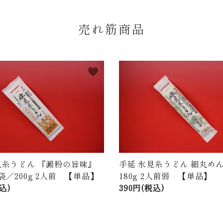
売れ筋商品
favorite
見糸うどん 『澱粉の旨味』
手延 氷見糸うどん 細丸めん
袋／200g 2人前 【単品】
180g 2人前弱 【単品】
込)
390円(税込)