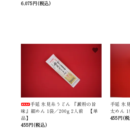
6,075円(税込)
favorite
手延 氷見糸うどん 『澱粉の旨
手延 氷
味』細めん 1袋／200g 2人前 【単
太めん 1
品】
455円(税
455円(税込)