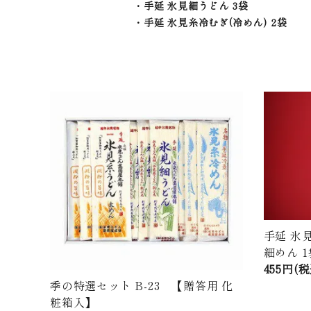
・手延 氷見細うどん 3袋
・手延 氷見糸冷むぎ(冷めん) 2袋
手延 氷
細めん 1
455円(税
季の特選セット B-23 【贈答用 化
粧箱入】