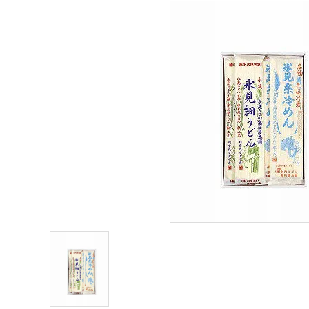
meeting_room
person
ログイン
新規会員登録
商品から探す
価格から探す
ご利用ガイド
プライバシーポリシー
特定商取引法について
お問い合わせ
ページ一覧