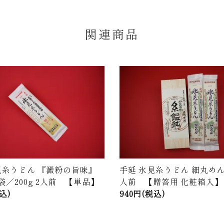
関連商品
見糸うどん 『澱粉の旨味』
手延 氷見糸うどん 細丸めん
袋／200g 2人前 【単品】
人前 【贈答用 化粧箱入】
込)
940円(税込)