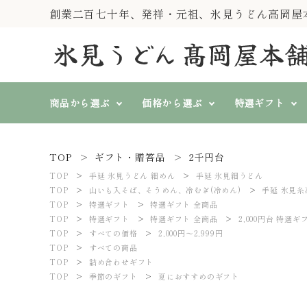
創業二百七十年、発祥・元祖、氷見うどん高岡屋
商品から選ぶ
価格から選ぶ
特選ギフト
TOP
ギフト・贈答品
2千円台
純手製 氷見糸うどん
すべての価格
特選ギフト
『一糸伝承』
TOP
手延 氷見うどん 細めん
search
手延 氷見細うどん
3,000円～3,999円
4,000円
TOP
山いも入そば、そうめん、冷むぎ(冷めん)
手延 氷見糸
山いも入そば、そうめん、
TOP
特選ギフト
特選ギフト 全商品
冷むぎ(冷めん)
TOP
特選ギフト
特選ギフト 全商品
2,000円台 特選ギ
春秋冬に
熨斗対応
TOP
すべての価格
2,000円～2,999円
ト
氷見うどん等 単品商品
TOP
すべての商品
TOP
詰め合わせギフト
ACCOUNT MENU
TOP
季節のギフト
夏におすすめのギフト
ようこそ ゲスト 様