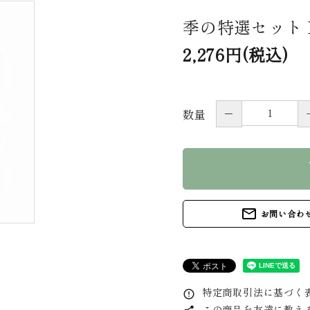
季の特選セット 
2,276円(税込)
－
数量
s
mail_outline
お問い合わ
特定商取引法に基づく表
error_outline
この商品を友達に教え