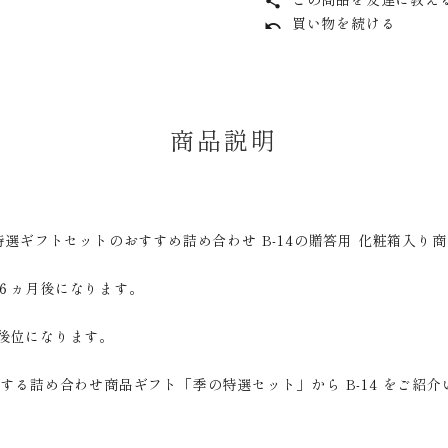
share
買い物を続ける
undo
商品説明
特選ギフトセットのおすすめ詰め合わせ B-14の贈答用 化粧箱入り商
６ヵ月後になります。
後位になります。
する詰め合わせ商品ギフト「季の特選セット」から B-14 をご紹介