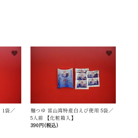
favorite
favorite
 1袋／
麺つゆ 富山湾特産白えび使用 5袋／
5人前 【化粧箱入】
390円(税込)