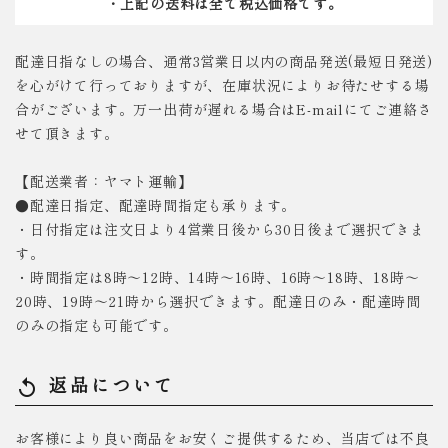
・上記の送料は全て税込価格です。
配達日指なしの場合、通常3営業日以内の商品発送(最短日発送)
を心がけて行っておりますが、在庫状況によりお待たせする場
合がございます。万一出荷が遅れる場合はE-mailにてご連絡さ
せて頂きます。
【配送業者：ヤマト運輸】
●配達日指定、配達時間指定も承ります。
・日付指定は注文日より4営業日後から30日後まで選択できま
す。
・時間指定は8時～12時、14時～16時、16時～18時、18時～
20時、19時～21時から選択できます。配達日のみ・配達時間
のみの指定も可能です。
返品について
replay
お客様により良い商品をお安くご提供するため、当店では不良