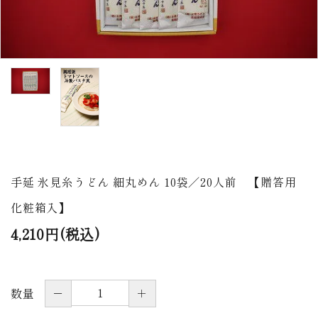
商品から探す
価格から探す
ご利用ガイド
プライバシーポリシー
特定商取引法について
手延 氷見糸うどん 細丸めん 10袋／20人前 【贈答用
お問い合わせ
化粧箱入】
ページ一覧
4,210円(税込)
－
＋
数量