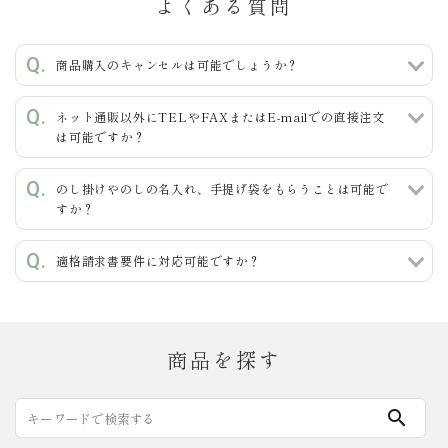
よくある質問
商品購入のキャンセルは可能でしょうか？
ネット通販以外にTELやFAXまたはE-mailでの直接注文
は可能ですか？
のし掛けやのしの名入れ、手提げ袋をもらうことは可能で
すか？
適格請求書要件に対応可能ですか？
商品を探す
search