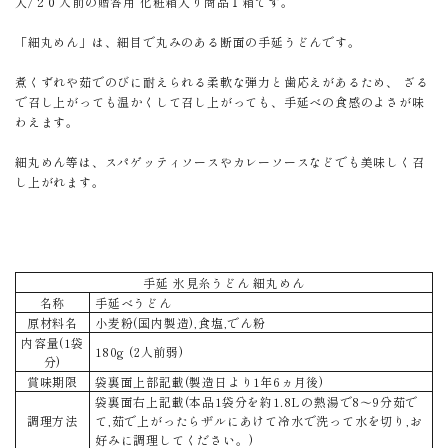
入/２０人前の贈答用 化粧箱入り商品１箱です。
「細丸めん」は、細目で丸みのある断面の手延うどんです。
煮くずれや茹でのびに耐えられる柔軟な弾力と歯応えがあるため、 ざる
で召し上がっても温かくして召し上がっても、手延べの食感のよさが味
わえます。
細丸めん等は、スパゲッティソースやカレーソースなどでも美味しく召
し上がれます。
手延 氷見糸うどん 細丸めん
名称
手延べうどん
原材料名
小麦粉(国内製造),食塩,でん粉
内容量(1袋
180g (2人前弱)
分)
賞味期限
袋裏面上部記載(製造日より1年6ヵ月後)
袋裏面右上記載(本品1袋分を約1.8Lの熱湯で8～9分茹で
調理方法
て,茹で上がったらザルにあけて冷水で洗って水を切り,お
好みに調理してください。)