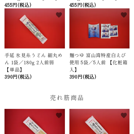
455円(税込)
455円(税込)
favorite
favorite
手延 氷見糸うどん 細丸め
麺つゆ 富山湾特産白えび
ん 1袋／180g 2人前弱
使用 5袋／5人前 【化粧箱
【単品】
入】
390円(税込)
390円(税込)
売れ筋商品
favorite
favorite