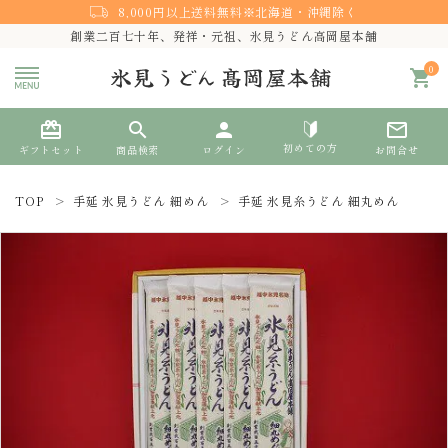
8,000円以上送料無料※北海道・沖縄除く
創業二百七十年、発祥・元祖、氷見うどん高岡屋本舗
0
shopping_cart
card_giftcard
search
person
mail_outline
初めての方
ギフトセット
商品検索
ログイン
お問合せ
TOP
手延 氷見うどん 細めん
手延 氷見糸うどん 細丸めん
search
熨斗対応
ACCOUNT MENU
ようこそ ゲスト 様
meeting_room
person
ログイン
新規会員登録