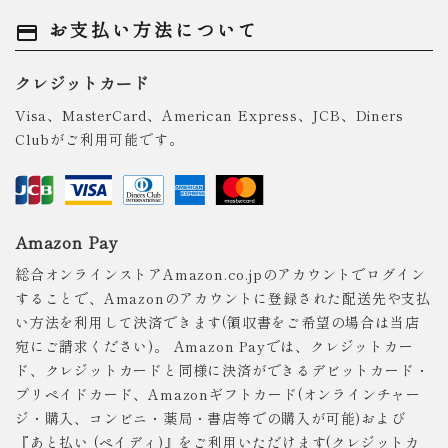
お支払い方法について
payment
クレジットカード
Visa、MasterCard、American Express、JCB、Diners
Clubがご利用可能です。
Amazon Pay
総合オンラインストアAmazon.co.jpのアカウントでログイン
することで、Amazonのアカウントに登録された配送先や支払
い方法を利用して決済できます(領収書をご希望の場合は当店
宛にご請求ください)。 Amazon Payでは、クレジットカー
ド、クレジットカードと同様に決済ができるデビットカード・
プリペイドカード、Amazonギフトカード(オンラインチャー
ジ・購入、コンビニ・薬局・書店等での購入が可能)および
『あと払い (ペイディ)』をご利用いただけます(クレジットカ