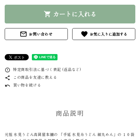
カートに入れる
shopping_cart
mail_outline
favorite
お問い合わせ
特定商取引法に基づく表記 (返品など)
error_outline
この商品を友達に教える
share
買い物を続ける
undo
商品説明
元祖 氷見うどん高岡屋本舗の 「手延 氷見糸うどん 細丸めん」の １０袋