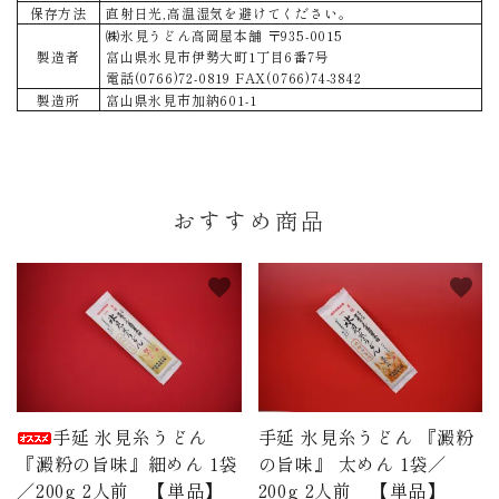
保存方法
直射日光,高温湿気を避けてください。
㈱氷見うどん高岡屋本舗 〒935-0015
製造者
富山県氷見市伊勢大町1丁目6番7号
電話(0766)72-0819 FAX(0766)74-3842
製造所
富山県氷見市加納601-1
おすすめ商品
favorite
favorite
手延 氷見糸うどん
手延 氷見糸うどん 『澱粉
『澱粉の旨味』細めん 1袋
の旨味』 太めん 1袋／
／200g 2人前 【単品】
200g 2人前 【単品】