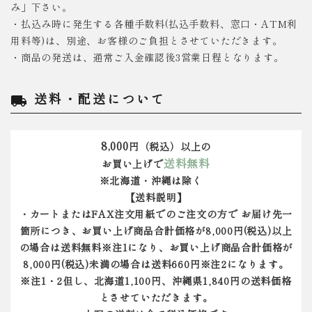
み」下さい。
・払込み時に発生する各種手数料(払込手数料、窓口・ATM利
用料等)は、別途、お客様のご負担とさせていただきます。
・商品の発送は、通常ご入金確認後3営業日程となります。
送料・配送について
local_shipping
8,000
円（税込）以上の
送料無料
お買い上げで
※北海道・沖縄は除く
【送料説明】
・カートまたはFAX注文用紙でのご注文の方で お届け先一
箇所につき、お買い上げ商品合計価格が8,000円(税込)以上
の場合は送料無料※注1になり、お買い上げ商品合計価格が
8,000円(税込)未満の場合は送料660円※注2になります。
※注1・2但し、北海道1,100円、沖縄県1,840円の送料価格
とさせていただきます。