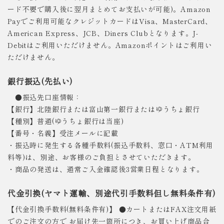
ード不要で購入後に翌月まとめてお支払いが可能)。Amazon
Payでご利用可能なクレジットカードはVisa、MasterCard、
American Express、JCB、Diners Clubとなります。J-
Debitはご利用いただけません。Amazonポイントはご利用い
ただけません。
銀行振込(先払い)
●振込先口座情報：
【銀行】北陸銀行または富山第一銀行またはゆうちょ銀行
【種別】普通(ゆうちょ銀行は当座)
【番号・名義】受注メールに記載
・振込時に発生する各種手数料(振込手数料、窓口・ATM利用
料等)は、別途、お客様のご負担とさせていただきます。
・商品の発送は、通常ご入金確認後3営業日程となります。
代金引換(ヤマト運輸、別途代引手数料但し無料条件有)
【代金引換手数料(無料条件有)】 ●カートまたはFAX注文用紙
でのご注文の方で お届け先一箇所につき、お買い上げ商品合