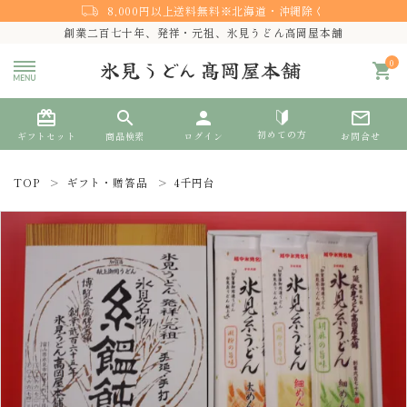
8,000円以上送料無料※北海道・沖縄除く
創業二百七十年、発祥・元祖、氷見うどん高岡屋本舗
0
shopping_cart
card_giftcard
search
person
mail_outline
初めての方
ギフトセット
商品検索
ログイン
お問合せ
TOP
ギフト・贈答品
4千円台
search
熨斗対応
ACCOUNT MENU
ようこそ ゲスト 様
meeting_room
person
ログイン
新規会員登録