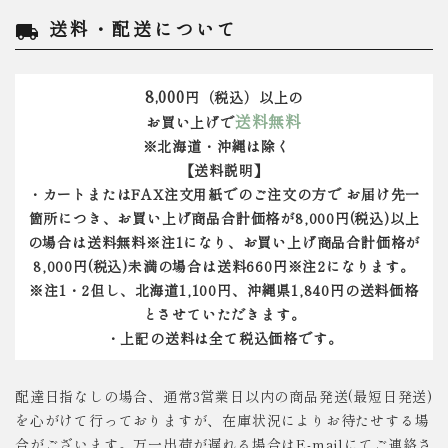
送料・配送について
local_shipping
8,000
円（税込）以上の
送料無料
お買い上げで
※北海道・沖縄は除く
【送料説明】
・カートまたはFAX注文用紙でのご注文の方で お届け先一
箇所につき、お買い上げ商品合計価格が8,000円(税込)以上
の場合は送料無料※注1になり、お買い上げ商品合計価格が
8,000円(税込)未満の場合は送料660円※注2になります。
※注1・2但し、北海道1,100円、沖縄県1,840円の送料価格
とさせていただきます。
・上記の送料は全て税込価格です。
配達日指なしの場合、通常3営業日以内の商品発送(最短日発送)
を心がけて行っておりますが、在庫状況によりお待たせする場
合がございます。万一出荷が遅れる場合はE-mailにてご連絡さ