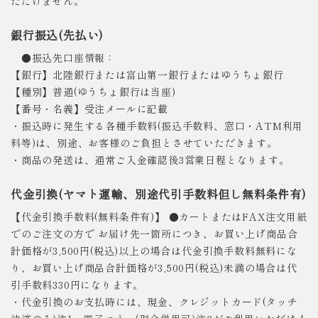
ただけません。
銀行振込(先払い)
●振込先口座情報：
【銀行】北陸銀行または富山第一銀行またはゆうちょ銀行
【種別】普通(ゆうちょ銀行は当座)
【番号・名義】受注メールに記載
・振込時に発生する各種手数料(振込手数料、窓口・ATM利用
料等)は、別途、お客様のご負担とさせていただきます。
・商品の発送は、通常ご入金確認後3営業日程となります。
代金引換(ヤマト運輸、別途代引手数料但し無料条件有)
【代金引換手数料(無料条件有)】 ●カートまたはFAX注文用紙
でのご注文の方で お届け先一箇所につき、お買い上げ商品合
計価格が3,500円(税込)以上の場合は代金引換手数料無料にな
り、お買い上げ商品合計価格が3,500円(税込)未満の場合は代
引手数料330円になります。
・代金引換のお支払時には、現金、クレジットカード(タッチ