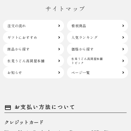
サイトマップ
注文の流れ
看板商品
ギフトにおすすめ
人気ランキング
商品から探す
価格から探す
氷見うどん高岡屋本舗
氷見うどん高岡屋本舗
トピック
お知らせ
ページ一覧
お支払い方法について
payment
クレジットカード