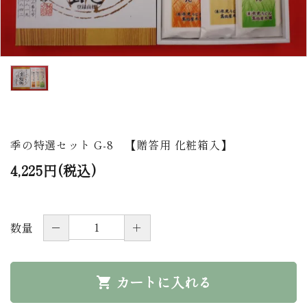
商品から探す
価格から探す
ご利用ガイド
プライバシーポリシー
季の特選セット G-8 【贈答用 化粧箱入】
特定商取引法について
4,225円(税込)
お問い合わせ
ページ一覧
－
＋
数量
カートに入れる
shopping_cart