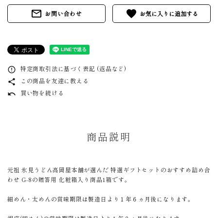
mail_outline
favorite
お問い合わせ
特定商取引法に基づく表記 (返品など)
error_outline
この商品を友達に教える
share
買い物を続ける
undo
商品説明
元祖 氷見うどん高岡屋本舗が選んだ 特選ギフトセットのおすすめ詰め合
わせ G-8の贈答用 化粧箱入り商品1箱です。
細めん・太めんの賞味期限は製造日より１年６ヵ月後になります。