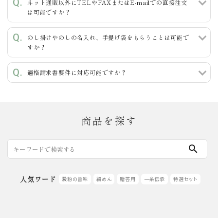
ネット通販以外にTELやFAXまたはE-mailでの直接注文
は可能ですか？
のし掛けやのしの名入れ、手提げ袋をもらうことは可能で
すか？
適格請求書要件に対応可能ですか？
商品を探す
search
人気ワード
澱粉の旨味
細めん
贈答用
一糸伝承
特選セット