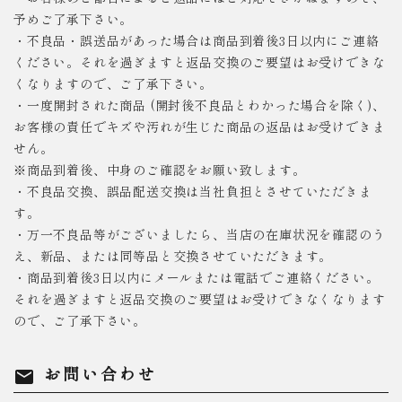
予めご了承下さい。
・不良品・誤送品があった場合は商品到着後3日以内にご連絡
ください。それを過ぎますと返品交換のご要望はお受けできな
くなりますので、ご了承下さい。
・一度開封された商品 (開封後不良品とわかった場合を除く)、
お客様の責任でキズや汚れが生じた商品の返品はお受けできま
せん。
※商品到着後、中身のご確認をお願い致します。
・不良品交換、誤品配送交換は当社負担とさせていただきま
す。
・万一不良品等がございましたら、当店の在庫状況を確認のう
え、新品、または同等品と交換させていただきます。
・商品到着後3日以内にメールまたは電話でご連絡ください。
それを過ぎますと返品交換のご要望はお受けできなくなります
ので、ご了承下さい。
お問い合わせ
mail