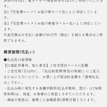
決済のみ)注1、電子マネー(現金併用可)注2がご利用いただけま
す。
注1『宅急便コレクトお届け時カード払い』に対応していま
す。
注2『宅急便コレクトお届け時電子マネー払い』に対応してい
ます。
代金引換はお支払い金額が30万円（税込）を超える場合はご利
用できません。
郵便振替(先払い)
●払込先口座情報：
【口座記号番号、加入者名】ご注文受付メールに記載
・ご注文後7日以内に、「払込取扱票(青色の用紙)」にご記入
またはご入力いただき、お買い上げ総合計金額を「通常払込
み」下さい。
・払込み時に発生する各種手数料(払込手数料、窓口・ATM利
用料等)は、別途、お客様のご負担とさせていただきます。
・商品の発送は、通常ご入金確認後3営業日程となります。