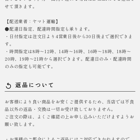
せて頂きます。
【配送業者：ヤマト運輸】
●配達日指定、配達時間指定も承ります。
・日付指定は注文日より4営業日後から30日後まで選択できま
す。
・時間指定は8時～12時、14時～16時、16時～18時、18時～
20時、19時～21時から選択できます。配達日のみ・配達時間
のみの指定も可能です。
返品について
replay
お客様により良い商品をお安くご提供するため、当店では不良
品以外の返品・交換は一切お受け致しておりません。
ご注文の際は、よくご確認の上お申し込みいただけますようお
願い致します。
・お客様のご都合によるご返品にはご対応できかねますので、