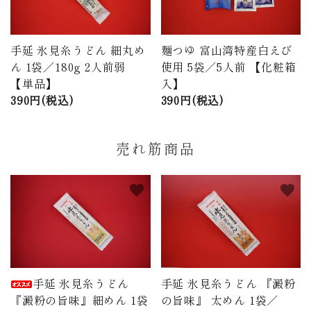
手延 氷見糸うどん 細丸め
麺つゆ 富山湾特産白えび
ん 1袋／180g 2人前弱
使用 5袋／5人前 【化粧箱
【単品】
入】
390円(税込)
390円(税込)
売れ筋商品
favorite
favorite
手延 氷見糸うどん
手延 氷見糸うどん 『澱粉
『澱粉の旨味』細めん 1袋
の旨味』 太めん 1袋／