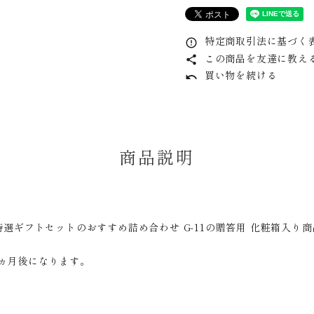
特定商取引法に基づく表
error_outline
この商品を友達に教え
share
買い物を続ける
undo
商品説明
特選ギフトセットのおすすめ詰め合わせ G-11の贈答用 化粧箱入り商
ヵ月後になります。