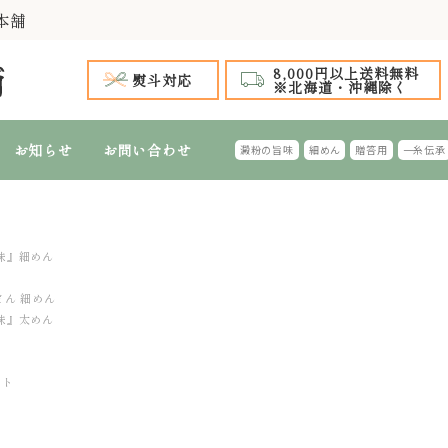
本舗
8,000円以上送料無料
熨斗対応
※北海道・沖縄除く
お知らせ
お問い合わせ
澱粉の旨味
細めん
贈答用
一糸伝承
手延 氷見うどん
 全商品
～999円
1,000円台 特選ギフト
1,000円～1,
2,
手延 氷見うどん 細めん
細めん(風味つき)
味』細めん
台 特選ギフト
4,000円～4,999円
5,000円台 特選ギフト
5,000円～5,
6,
どん 細めん
特選ギフト
ふし・切れはし麺
味』太めん
おすすめのギフ
フト