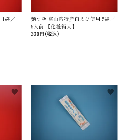
 1袋／
麺つゆ 富山湾特産白えび使用 5袋／
5人前 【化粧箱入】
390円(税込)
favorite
favorite