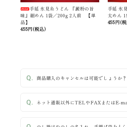
手延 氷見糸うどん 『澱粉の旨
手延 氷
味』細めん 1袋／200g 2人前 【単
太めん 1
品】
455円(税
455円(税込)
商品購入のキャンセルは可能でしょうか
ネット通販以外にTELやFAXまたはE-m
のし掛けやのしの名入れ、手提げ袋をも