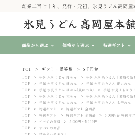
創業二百七十年、発祥・元祖、氷見うどん高岡屋
商品から選ぶ
価格から選ぶ
特選ギフト
TOP
ギフト・贈答品
5千円台
純手製 氷見糸うどん
すべての価格
特選ギフト
『一糸伝承』
TOP
手延 氷見うどん 細めん
search
手延 氷見糸うどん『澱粉の旨
3,000円～3,999円
4,000円
TOP
手延 氷見うどん 細めん
手延 氷見糸うどん 細丸めん
山いも入そば、そうめん、
TOP
手延 氷見うどん 細めん(風味つき)
手延 氷見よもぎう
冷むぎ(冷めん)
TOP
手延 氷見うどん 太めん
手延 氷見糸うどん『澱粉の旨
春秋冬に
熨斗対応
TOP
手延 氷見うどん 太めん
手延 氷見糸うどん 太干めん
ト
氷見うどん等 単品商品
TOP
特選ギフト
特選ギフト 全商品
TOP
特選ギフト
特選ギフト 全商品
5,000円台 特選ギ
ACCOUNT MENU
TOP
すべての価格
5,000円～5,999円
ようこそ ゲスト 様
TOP
すべての商品
TOP
詰め合わせギフト