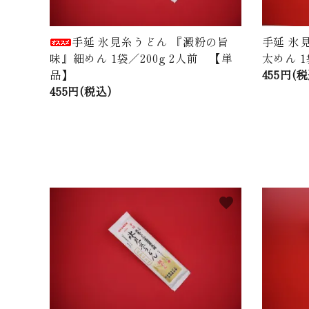
手延 氷見糸うどん 『澱粉の旨
手延 氷
味』細めん 1袋／200g 2人前 【単
太めん 1
品】
455円(税
455円(税込)
favorite