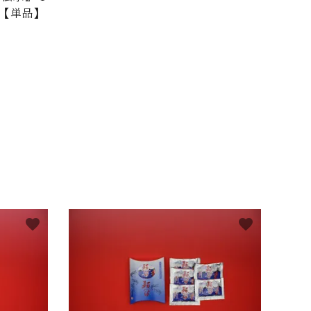
 【単品】
favorite
favorite