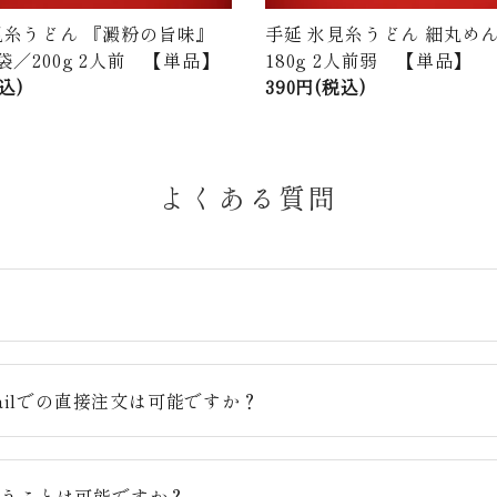
見糸うどん 『澱粉の旨味』
手延 氷見糸うどん 細丸めん
袋／200g 2人前 【単品】
180g 2人前弱 【単品】
込)
390円(税込)
よくある質問
？
ailでの直接注文は可能ですか？
らうことは可能ですか？