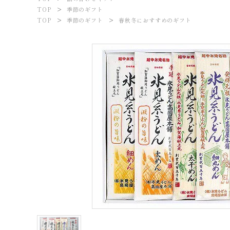
meeting_room
person
ログイン
新規会員登録
TOP
季節のギフト
TOP
季節のギフト
春秋冬におすすめのギフト
商品から探す
価格から探す
ご利用ガイド
プライバシーポリシー
特定商取引法について
お問い合わせ
ページ一覧