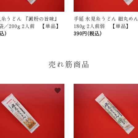
見糸うどん 『澱粉の旨味』
手延 氷見糸うどん 細丸めん
袋／200g 2人前 【単品】
180g 2人前弱 【単品】
込)
390円(税込)
売れ筋商品
favorite