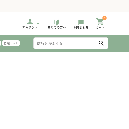
0
person
shopping_cart
アカウント
初めての方へ
お問合わせ
カート
search
特選セット
999円
000円台 特選ギフト
2,000円～2,999円
3,000円台 特選ギフト
手延 氷見うどん 太めん
999円
000円台 特選ギフト
6,000円～
夏におすすめのギフト
麺つゆ