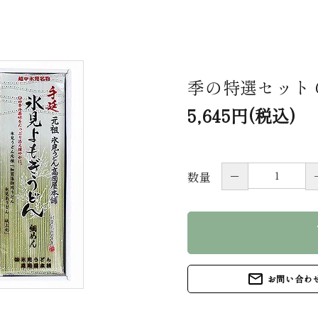
季の特選セット 
5,645円(税込)
－
数量
s
mail_outline
お問い合わ