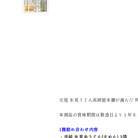
元祖 氷見うどん高岡屋本舗が選んだ 
本商品の賞味期限は製造日より１年６
1箱詰め合わせ内容
・手延 氷見糸うどん(太めん) 3袋