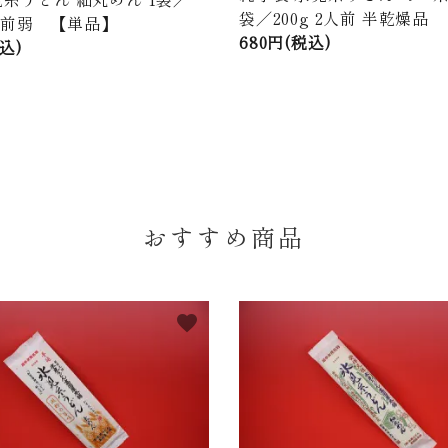
袋／200g 2人前 半乾燥品
2人前弱 【単品】
680円(税込)
税込)
おすすめ商品
favorite