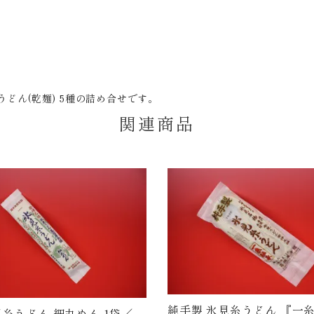
どん(乾麺) 5種の詰め合せです。
関連商品
純手製 氷見糸うどん 『一糸
見糸うどん 細丸めん 1袋／