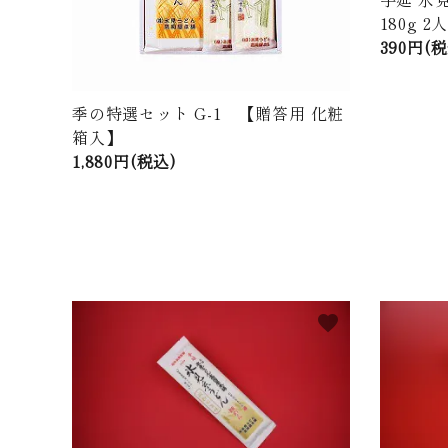
180g 
390円(
季の特選セット G-1 【贈答用 化粧
箱入】
1,880円(税込)
favorite