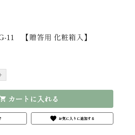
G-11 【贈答用 化粧箱入】
＋
カートに入れる
hopping_cart
favorite
せ